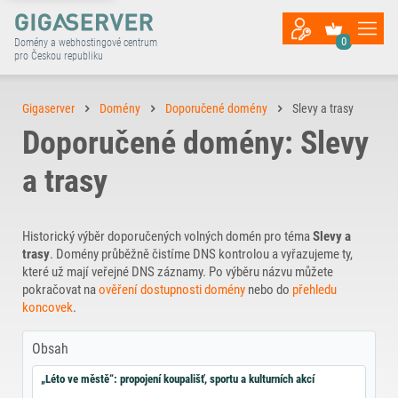
0
Domény a webhostingové centrum
pro Českou republiku
Gigaserver
Domény
Doporučené domény
Slevy a trasy
Doporučené domény: Slevy
a trasy
Historický výběr doporučených volných domén pro téma
Slevy a
trasy
. Domény průběžně čistíme DNS kontrolou a vyřazujeme ty,
které už mají veřejné DNS záznamy. Po výběru názvu můžete
pokračovat na
ověření dostupnosti domény
nebo do
přehledu
koncovek
.
Obsah
„Léto ve městě“: propojení koupališť, sportu a kulturních akcí