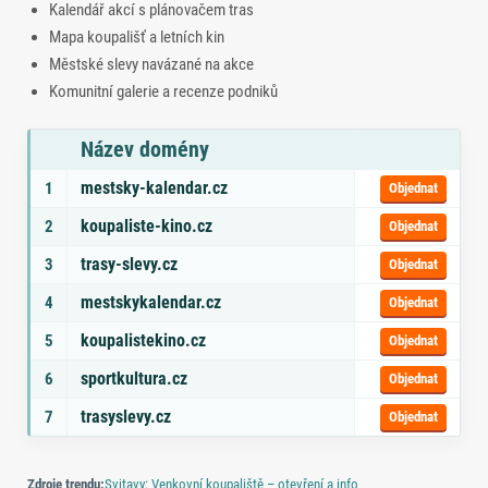
Kalendář akcí s plánovačem tras
Mapa koupališť a letních kin
Městské slevy navázané na akce
Komunitní galerie a recenze podniků
Název domény
Seznam doporučených domén s tématy a odkazem na objednávku
mestsky-kalendar.cz
1
Objednat
koupaliste-kino.cz
2
Objednat
trasy-slevy.cz
3
Objednat
mestskykalendar.cz
4
Objednat
koupalistekino.cz
5
Objednat
sportkultura.cz
6
Objednat
trasyslevy.cz
7
Objednat
Zdroje trendu:
Svitavy: Venkovní koupaliště – otevření a info