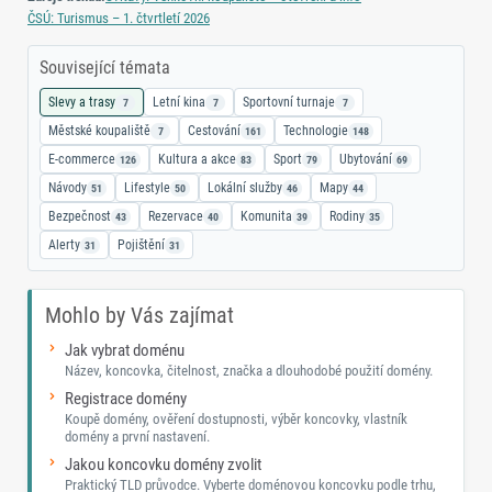
ČSÚ: Turismus – 1. čtvrtletí 2026
Související témata
Slevy a trasy
Letní kina
Sportovní turnaje
7
7
7
Městské koupaliště
Cestování
Technologie
7
161
148
E-commerce
Kultura a akce
Sport
Ubytování
126
83
79
69
Návody
Lifestyle
Lokální služby
Mapy
51
50
46
44
Bezpečnost
Rezervace
Komunita
Rodiny
43
40
39
35
Alerty
Pojištění
31
31
Mohlo by Vás zajímat
Jak vybrat doménu
Název, koncovka, čitelnost, značka a dlouhodobé použití domény.
Registrace domény
Koupě domény, ověření dostupnosti, výběr koncovky, vlastník
domény a první nastavení.
Jakou koncovku domény zvolit
Praktický TLD průvodce. Vyberte doménovou koncovku podle trhu,