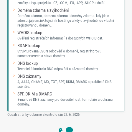
značky a typu projektu: .CZ, .COM, .EU, .APP, .SHOP a další.
Doména zdarma a zvýhodnění
Doména zdarma, domena zdarma i domény zdarma: kdy jde o
adresu .jajsem.in/.toje.in k hostingu a kdy o zvýhodněnou vlastní
registrovanou doménu.
WHOIS lookup
Ověření registračních informací a dostupných WHOIS dat.
RDAP lookup
Strukturovaná JSON odpověď o doméně, registrátorovi,
nameserverech a stavu domény.
DNS lookup
Technická kontrola DNS odpovědí a záznamů domény.
DNS záznamy
A, AAAA, CNAME, MX, TXT, SPF, DKIM, DMARC a praktické DNS
scénáře.
SPF, DKIM a DMARC
E-mailové DNS záznamy pro doručitelnost, formuláře a ochranu
domény.
Obsah stránky odborně zkontrolován
22. 6. 2026