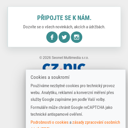
PŘIPOJTE SE K NÁM.
Dozvíte se o všech novinkách, akcích a údržbách.
nstagram
© 2026 Seonet Multimedia s.r.o.
Cookies a soukromí
Používáme nezbytné cookies pro technický provoz
webu. Analytiku, reklamní a konverzní měření přes
služby Google zapínáme jen podle Vaší volby.
Formuláře může chránit Google reCAPTCHA jako
technické antispamové ověření.
Podrobnosti o cookies
a
zásady zpracování osobních