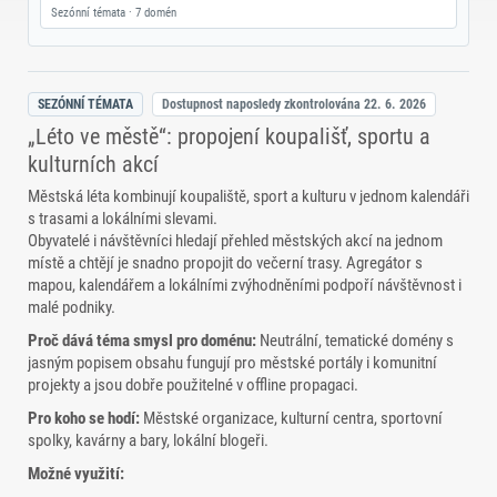
Sezónní témata · 7 domén
SEZÓNNÍ TÉMATA
Dostupnost naposledy zkontrolována
22. 6. 2026
„Léto ve městě“: propojení koupališť, sportu a
kulturních akcí
Městská léta kombinují koupaliště, sport a kulturu v jednom kalendáři
s trasami a lokálními slevami.
Obyvatelé i návštěvníci hledají přehled městských akcí na jednom
místě a chtějí je snadno propojit do večerní trasy. Agregátor s
mapou, kalendářem a lokálními zvýhodněními podpoří návštěvnost i
malé podniky.
Proč dává téma smysl pro doménu:
Neutrální, tematické domény s
jasným popisem obsahu fungují pro městské portály i komunitní
projekty a jsou dobře použitelné v offline propagaci.
Pro koho se hodí:
Městské organizace, kulturní centra, sportovní
spolky, kavárny a bary, lokální blogeři.
Možné využití: