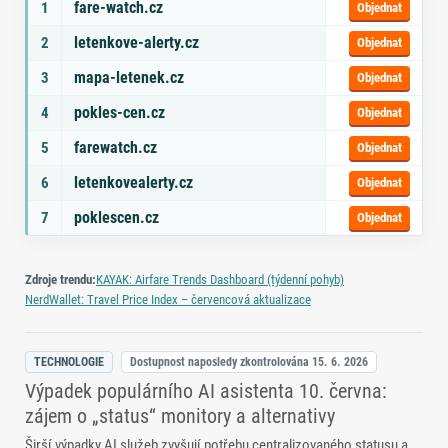
fare-watch.cz
1
Objednat
letenkove-alerty.cz
2
Objednat
mapa-letenek.cz
3
Objednat
pokles-cen.cz
4
Objednat
farewatch.cz
5
Objednat
letenkovealerty.cz
6
Objednat
poklescen.cz
7
Objednat
Zdroje trendu:
KAYAK: Airfare Trends Dashboard (týdenní pohyb)
NerdWallet: Travel Price Index – červencová aktualizace
TECHNOLOGIE
Dostupnost naposledy zkontrolována
15. 6. 2026
Výpadek populárního AI asistenta 10. června:
zájem o „status“ monitory a alternativy
Širší výpadky AI služeb zvyšují potřebu centralizovaného statusu a