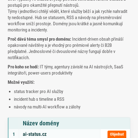
postupů pro okamžité přepnutí nástrojů.
Týmy i jednotlivci chtějí vědět, které služby běží a jak rychle nahradit
ty nedostupné. Hub se statusem, RSS a návody na přesměrování
workflow sníží prostoje. Domény jsou krátké a jasně komunikují
monitoring a incidenty.
Proč dává téma smysl pro doménu:
Incident‑driven obsah přináší
opakované návštěvy a je vhodný pro prémiové alerty či B2B
předplatné. Jednoslovné či dvouslovné názvy fungují dobře v
notifikacích.
Pro koho se hodí:
IT týmy, agentury závislé na AI nástrojích, SaaS
integrátoři, power‑users produktivity
Možné využití:
status tracker pro AI služby
incident hub s timeline a RSS
návody na multi‑AI workflow a zálohy
Název domény
Seznam doporučených domén s tématy a odkazem na objednávku
ai-status.cz
1
Objednat