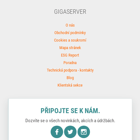
GIGASERVER
O nás
Obchodní podmínky
Cookies a soukromí
Mapa stránek
ESG Report
Poradna
Technická podpora - kontakty
Blog
Klientská sekce
PŘIPOJTE SE K NÁM.
Dozvíte se o všech novinkách, akcích a údržbách.
nstagram