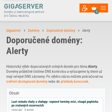
0
Domény a webhostingové centrum
pro Českou republiku
Gigaserver
Domény
Doporučené domény
Alerty
Doporučené domény:
Alerty
Historický výběr doporučených volných domén pro téma
Alerty
.
Domény průběžně čistíme DNS kontrolou a vyřazujeme ty, které už
mají veřejné DNS záznamy. Po výběru názvu můžete pokračovat na
ověření dostupnosti domény
nebo do
přehledu koncovek
.
Obsah
Last‑minute chaty a chalupy: srpnové termíny mizí, stoupá poptávka
po zrušených rezervacích
Cestování · 8 domén