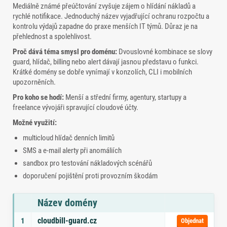
Mediálně známé přeúčtování zvyšuje zájem o hlídání nákladů a
rychlé notifikace. Jednoduchý název vyjadřující ochranu rozpočtu a
kontrolu výdajů zapadne do praxe menších IT týmů. Důraz je na
přehlednost a spolehlivost.
Proč dává téma smysl pro doménu:
Dvouslovné kombinace se slovy
guard, hlídač, billing nebo alert dávají jasnou představu o funkci.
Krátké domény se dobře vynímají v konzolích, CLI i mobilních
upozorněních.
Pro koho se hodí:
Menší a střední firmy, agentury, startupy a
freelance vývojáři spravující cloudové účty.
Možné využití:
multicloud hlídač denních limitů
SMS a e‑mail alerty při anomáliích
sandbox pro testování nákladových scénářů
doporučení pojištění proti provozním škodám
Název domény
Seznam doporučených domén s tématy a odkazem na objednávku
cloudbill-guard.cz
1
Objednat