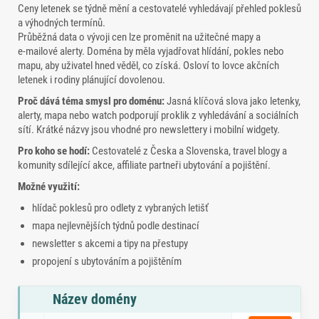
Ceny letenek se týdně mění a cestovatelé vyhledávají přehled poklesů
a výhodných termínů.
Průběžná data o vývoji cen lze proměnit na užitečné mapy a
e‑mailové alerty. Doména by měla vyjadřovat hlídání, pokles nebo
mapu, aby uživatel hned věděl, co získá. Osloví to lovce akčních
letenek i rodiny plánující dovolenou.
Proč dává téma smysl pro doménu:
Jasná klíčová slova jako letenky,
alerty, mapa nebo watch podporují proklik z vyhledávání a sociálních
sítí. Krátké názvy jsou vhodné pro newslettery i mobilní widgety.
Pro koho se hodí:
Cestovatelé z Česka a Slovenska, travel blogy a
komunity sdílející akce, affiliate partneři ubytování a pojištění.
Možné využití:
hlídač poklesů pro odlety z vybraných letišť
mapa nejlevnějších týdnů podle destinací
newsletter s akcemi a tipy na přestupy
propojení s ubytováním a pojištěním
Název domény
Seznam doporučených domén s tématy a odkazem na objednávku