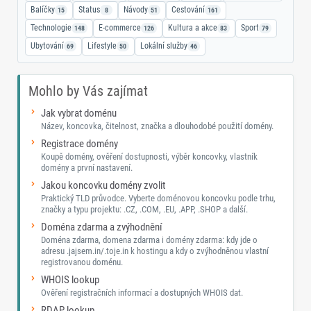
Balíčky
Status
Návody
Cestování
15
8
51
161
Technologie
E-commerce
Kultura a akce
Sport
148
126
83
79
Ubytování
Lifestyle
Lokální služby
69
50
46
Mohlo by Vás zajímat
Jak vybrat doménu
Název, koncovka, čitelnost, značka a dlouhodobé použití domény.
Registrace domény
Koupě domény, ověření dostupnosti, výběr koncovky, vlastník
domény a první nastavení.
Jakou koncovku domény zvolit
Praktický TLD průvodce. Vyberte doménovou koncovku podle trhu,
značky a typu projektu: .CZ, .COM, .EU, .APP, .SHOP a další.
Doména zdarma a zvýhodnění
Doména zdarma, domena zdarma i domény zdarma: kdy jde o
adresu .jajsem.in/.toje.in k hostingu a kdy o zvýhodněnou vlastní
registrovanou doménu.
WHOIS lookup
Ověření registračních informací a dostupných WHOIS dat.
RDAP lookup