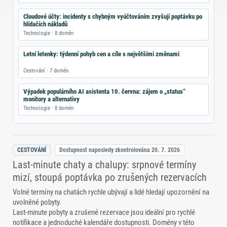
Cloudové účty: incidenty s chybným vyúčtováním zvyšují poptávku po
hlídačích nákladů
Technologie · 8 domén
Letní letenky: týdenní pohyb cen a cíle s největšími změnami
Cestování · 7 domén
Výpadek populárního AI asistenta 10. června: zájem o „status“
monitory a alternativy
Technologie · 8 domén
CESTOVÁNÍ
Dostupnost naposledy zkontrolována
20. 7. 2026
Last‑minute chaty a chalupy: srpnové termíny
mizí, stoupá poptávka po zrušených rezervacích
Volné termíny na chatách rychle ubývají a lidé hledají upozornění na
uvolněné pobyty.
Last‑minute pobyty a zrušené rezervace jsou ideální pro rychlé
notifikace a jednoduché kalendáře dostupnosti. Domény v této