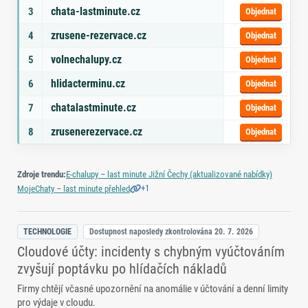
chata-lastminute.cz
3
Objednat
zrusene-rezervace.cz
4
Objednat
volnechalupy.cz
5
Objednat
hlidacterminu.cz
6
Objednat
chatalastminute.cz
7
Objednat
zrusenerezervace.cz
8
Objednat
Zdroje trendu:
E‑chalupy – last minute Jižní Čechy (aktualizované nabídky)
+1
MojeChaty – last minute přehled
TECHNOLOGIE
Dostupnost naposledy zkontrolována
20. 7. 2026
Cloudové účty: incidenty s chybným vyúčtováním
zvyšují poptávku po hlídačích nákladů
Firmy chtějí včasné upozornění na anomálie v účtování a denní limity
pro výdaje v cloudu.