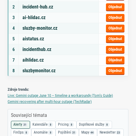
incident-hub.cz
2
Objednat
ai-hlidac.cz
3
Objednat
sluzby-monitor.cz
4
Objednat
aistatus.cz
5
Objednat
incidenthub.cz
6
Objednat
aihlidac.cz
7
Objednat
sluzbymonitor.cz
8
Objednat
Zdroje trendu:
Live: Gemini outage June 10 – timeline a workaroundy (Tom’s Guide)
Gemini recovering after multi‑hour outage (TechRadar)
Související témata
Alerty
Kalendáře
Pricing
Doplňkové služby
31
8
8
8
FinOps
Anomálie
Pojištění
Mapy
Newsletter
8
8
31
44
23