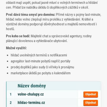
oblasti mají uspět, pokud jasně mluví o volných termínech a hlídání
cen. Přidat lze nabídku úklidu či doplňkových zážitků v okolí.
Proč dává téma smysl pro doménu:
Přímé názvy s pojmy last‑minute,
hlídač nebo volno zlepšují míru prokliku z vyhledávání. Krátké a
výstižné domény podporují důvěryhodnost u majitelů nemovitostí i
hostů.
Pro koho se hodí:
Majitelé chat a správcovské agentury, rodiny
plánující dovolenou a vyhledávače ubytování.
Možné využití:
hlídač uvolněných termínů s notifikacemi
agregátor last‑minute pobytů napříč portály
prodej doplňků jako sudy či vířivky k pronájmu
marketplace úklidů po pobytu s kalendářem
Název domény
Seznam doporučených domén s tématy a odkazem na objednávku
volne-chalupy.cz
1
Objednat
hlidac-terminu.cz
2
Objednat