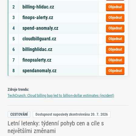
billing-hlidac.cz
2
Objednat
finops-alerty.cz
3
Objednat
spend-anomaly.cz
4
Objednat
cloudbillguard.cz
5
Objednat
billinghlidac.cz
6
Objednat
finopsalerty.cz
7
Objednat
spendanomaly.cz
8
Objednat
Zdroje trendu:
TechCrunch: Cloud billing bug led to billion‑dollar estimates (incident)
CESTOVÁNÍ
Dostupnost naposledy zkontrolována
20. 7. 2026
Letní letenky: týdenní pohyb cen a cíle s
největšími změnami