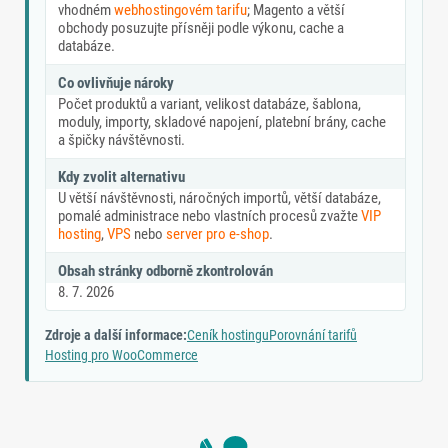
vhodném
webhostingovém tarifu
; Magento a větší
obchody posuzujte přísněji podle výkonu, cache a
databáze.
Co ovlivňuje nároky
Počet produktů a variant, velikost databáze, šablona,
moduly, importy, skladové napojení, platební brány, cache
a špičky návštěvnosti.
Kdy zvolit alternativu
U větší návštěvnosti, náročných importů, větší databáze,
pomalé administrace nebo vlastních procesů zvažte
VIP
hosting
,
VPS
nebo
server pro e-shop
.
Obsah stránky odborně zkontrolován
8. 7. 2026
Zdroje a další informace:
Ceník hostingu
Porovnání tarifů
Hosting pro WooCommerce