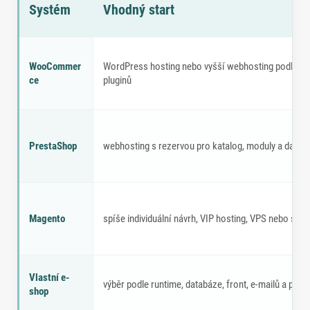
Systém
Vhodný start
E-shopový systém a vhodný hosting
WooCommer
WordPress hosting nebo vyšší webhosting podle pr
ce
pluginů
PrestaShop
webhosting s rezervou pro katalog, moduly a datab
Magento
spíše individuální návrh, VIP hosting, VPS nebo serv
Vlastní e-
výběr podle runtime, databáze, front, e-mailů a prov
shop