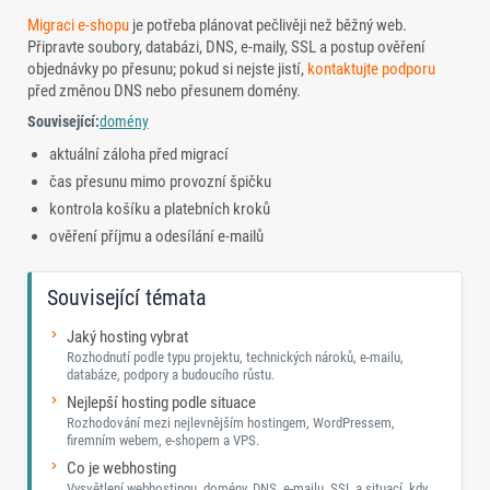
Migraci e-shopu
je potřeba plánovat pečlivěji než běžný web.
Připravte soubory, databázi, DNS, e-maily, SSL a postup ověření
objednávky po přesunu; pokud si nejste jistí,
kontaktujte podporu
před změnou DNS nebo přesunem domény.
Související:
domény
aktuální záloha před migrací
čas přesunu mimo provozní špičku
kontrola košíku a platebních kroků
ověření příjmu a odesílání e-mailů
Související témata
Jaký hosting vybrat
Rozhodnutí podle typu projektu, technických nároků, e-mailu,
databáze, podpory a budoucího růstu.
Nejlepší hosting podle situace
Rozhodování mezi nejlevnějším hostingem, WordPressem,
firemním webem, e-shopem a VPS.
Co je webhosting
Vysvětlení webhostingu, domény, DNS, e-mailu, SSL a situací, kdy