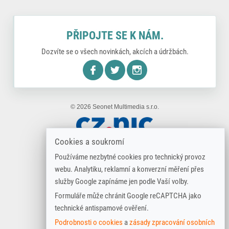
PŘIPOJTE SE K NÁM.
Dozvíte se o všech novinkách, akcích a údržbách.
nstagram
© 2026 Seonet Multimedia s.r.o.
Cookies a soukromí
Používáme nezbytné cookies pro technický provoz
webu. Analytiku, reklamní a konverzní měření přes
služby Google zapínáme jen podle Vaší volby.
Formuláře může chránit Google reCAPTCHA jako
technické antispamové ověření.
Podrobnosti o cookies
a
zásady zpracování osobních