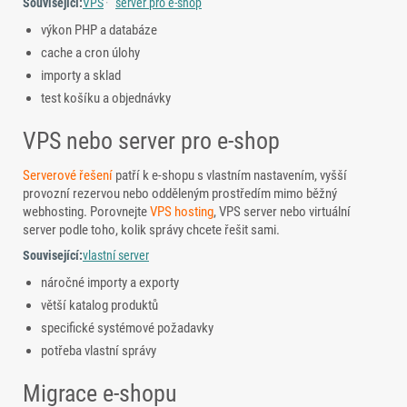
Související:
VPS
server pro e-shop
výkon PHP a databáze
cache a cron úlohy
importy a sklad
test košíku a objednávky
VPS nebo server pro e-shop
Serverové řešení
patří k e-shopu s vlastním nastavením, vyšší
provozní rezervou nebo odděleným prostředím mimo běžný
webhosting. Porovnejte
VPS hosting
, VPS server nebo virtuální
server podle toho, kolik správy chcete řešit sami.
Související:
vlastní server
náročné importy a exporty
větší katalog produktů
specifické systémové požadavky
potřeba vlastní správy
Migrace e-shopu