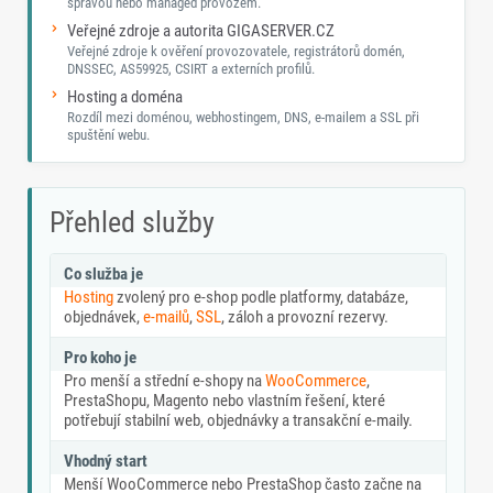
správou nebo managed provozem.
Veřejné zdroje a autorita GIGASERVER.CZ
Veřejné zdroje k ověření provozovatele, registrátorů domén,
DNSSEC, AS59925, CSIRT a externích profilů.
Hosting a doména
Rozdíl mezi doménou, webhostingem, DNS, e-mailem a SSL při
spuštění webu.
Přehled služby
Co služba je
Hosting
zvolený pro e-shop podle platformy, databáze,
objednávek,
e-mailů
,
SSL
, záloh a provozní rezervy.
Pro koho je
Pro menší a střední e-shopy na
WooCommerce
,
PrestaShopu, Magento nebo vlastním řešení, které
potřebují stabilní web, objednávky a transakční e-maily.
Vhodný start
Menší WooCommerce nebo PrestaShop často začne na