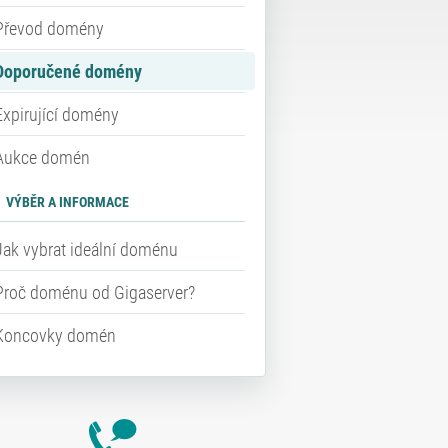
Převod domény
Doporučené domény
Expirující domény
Aukce domén
VÝBĚR A INFORMACE
Jak vybrat ideální doménu
Proč doménu od Gigaserver?
Koncovky domén