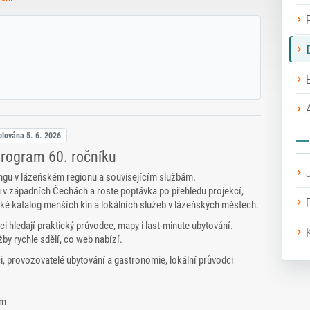
rolována
5. 6. 2026
 program 60. ročníku
ngu v lázeňském regionu a souvisejícím službám.
u v západních Čechách a roste poptávka po přehledu projekcí,
ké katalog menších kin a lokálních služeb v lázeňských městech.
i hledají praktický průvodce, mapy i last‑minute ubytování.
by rychle sdělí, co web nabízí.
i, provozovatelé ubytování a gastronomie, lokální průvodci
em