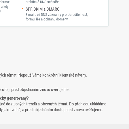
darma:
praktické DNS scénáře.
 a kdy
SPF, DKIM a DMARC
.
E-mailové DNS záznamy pro doručitelnost,
formuláře a ochranu domény.
ných témat. Nepoužíváme konkrétní klientské návrhy.
proto ji před objednáním znovu ověřujeme.
icky generovaný?
ejně dostupných trendů a obecných témat. Do přehledu ukládáme
yšly jako volné, a před objednáním dostupnost znovu ověřujeme.