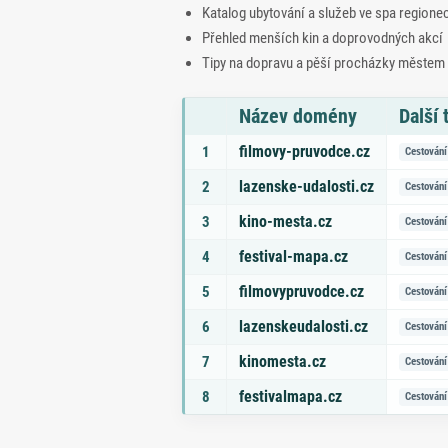
Katalog ubytování a služeb ve spa regione
Přehled menších kin a doprovodných akcí
Tipy na dopravu a pěší procházky městem
Název domény
Další
Seznam doporučených domén s tématy a odk
filmovy-pruvodce.cz
1
Cestování
lazenske-udalosti.cz
2
Cestování
kino-mesta.cz
3
Cestování
festival-mapa.cz
4
Cestování
filmovypruvodce.cz
5
Cestování
lazenskeudalosti.cz
6
Cestování
kinomesta.cz
7
Cestování
festivalmapa.cz
8
Cestování