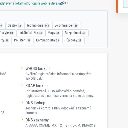
+1
edstaven (Totalfilm)
Oficiální web festivalu
Gastro
Technologie
E-commerce
69
12
148
126
festyle
Lokální služby
Mapy
Bezpečnost
50
46
44
43
erty
Pojištění
Kompatibilita
Půjčovny
31
31
28
28
WHOIS lookup
odobé
Ověření registračních informací a dostupných
WHOIS dat.
RDAP lookup
Strukturovaná JSON odpověď o doméně,
registrátorovi, nameserverech a stavu domény.
DNS lookup
Technická kontrola DNS odpovědí a záznamů
.CZ,
domény.
DNS záznamy
A, AAAA, CNAME, MX, TXT, SPF, DKIM, DMARC a