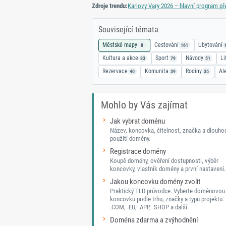
Zdroje trendu:
Karlovy Vary 2026 – hlavní program př
Související témata
Městské mapy
Cestování
Ubytování
8
161
Kultura a akce
Sport
Návody
Li
83
79
51
Rezervace
Komunita
Rodiny
Al
40
39
35
Mohlo by Vás zajímat
Jak vybrat doménu
Název, koncovka, čitelnost, značka a dlouh
použití domény.
Registrace domény
Koupě domény, ověření dostupnosti, výběr
koncovky, vlastník domény a první nastavení.
Jakou koncovku domény zvolit
Praktický TLD průvodce. Vyberte doménovou
koncovku podle trhu, značky a typu projektu: 
.COM, .EU, .APP, .SHOP a další.
Doména zdarma a zvýhodnění