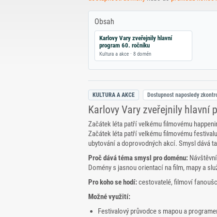
Obsah
Karlovy Vary zveřejnily hlavní
program 60. ročníku
Kultura a akce · 8 domén
KULTURA A AKCE
Dostupnost naposledy zkont
Karlovy Vary zveřejnily hlavní
Začátek léta patří velkému filmovému happeni
Začátek léta patří velkému filmovému festival
ubytování a doprovodných akcí. Smysl dává ta
Proč dává téma smysl pro doménu:
Návštěvníc
Domény s jasnou orientací na film, mapy a služ
Pro koho se hodí:
cestovatelé, filmoví fanoušc
Možné využití:
Festivalový průvodce s mapou a program