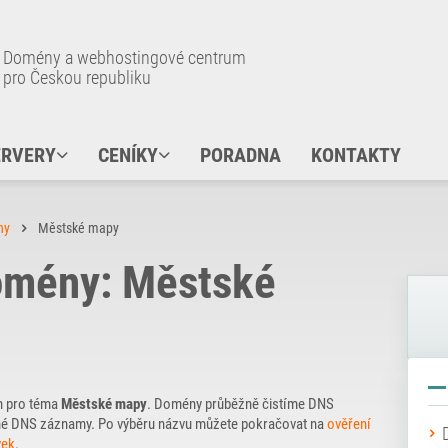
Domény a webhostingové centrum
pro Českou republiku
ERVERY
CENÍKY
PORADNA
KONTAKTY
ny
Městské mapy
omény: Městské
n pro téma
Městské mapy
. Domény průběžně čistíme DNS
řejné DNS záznamy. Po výběru názvu můžete pokračovat na
ověření
vek
.