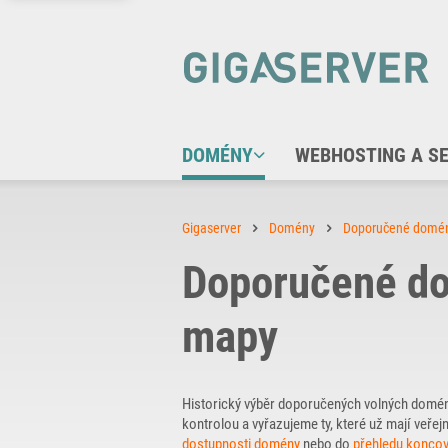
DOMÉNY
WEBHOSTING A S
Gigaserver
Domény
Doporučené domé
Doporučené d
mapy
Historický výběr doporučených volných domé
kontrolou a vyřazujeme ty, které už mají ve
dostupnosti domény
nebo do
přehledu konco