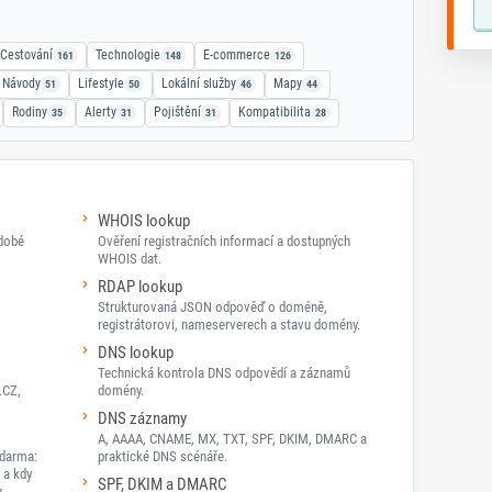
Cestování
Technologie
E-commerce
161
148
126
Návody
Lifestyle
Lokální služby
Mapy
51
50
46
44
Rodiny
Alerty
Pojištění
Kompatibilita
35
31
31
28
WHOIS lookup
odobé
Ověření registračních informací a dostupných
WHOIS dat.
RDAP lookup
Strukturovaná JSON odpověď o doméně,
registrátorovi, nameserverech a stavu domény.
DNS lookup
Technická kontrola DNS odpovědí a záznamů
.CZ,
domény.
DNS záznamy
A, AAAA, CNAME, MX, TXT, SPF, DKIM, DMARC a
darma:
praktické DNS scénáře.
 a kdy
SPF, DKIM a DMARC
.