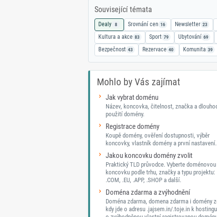
Související témata
Dealy
Srovnání cen
Newsletter
8
16
23
Kultura a akce
Sport
Ubytování
83
79
69
Bezpečnost
Rezervace
Komunita
43
40
39
Mohlo by Vás zajímat
Jak vybrat doménu
Název, koncovka, čitelnost, značka a dlouh
použití domény.
Registrace domény
Koupě domény, ověření dostupnosti, výběr
koncovky, vlastník domény a první nastavení.
Jakou koncovku domény zvolit
Praktický TLD průvodce. Vyberte doménovou
koncovku podle trhu, značky a typu projektu: 
.COM, .EU, .APP, .SHOP a další.
Doména zdarma a zvýhodnění
Doména zdarma, domena zdarma i domény z
kdy jde o adresu .jajsem.in/.toje.in k hostingu
o zvýhodněnou vlastní registrovanou doménu