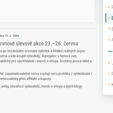
vána
15. 6. 2026
ervnové slevové akce 23.–26. června
ku po nezávislém srovnání nabídek a hlídání reálných úspor.
utečná a kde koupit výhodněji. Agregátor s historií cen,
aktický pro spotřebitele i menší e‑shopy. Domény jsou krátké a
, zapamatovatelné názvy zvyšují míru prokliku z vyhledávání i
etizovatelný přes affiliate a kupony.
é weby, obsahoví vydavatelé, menší e‑shopy a jejich blogy