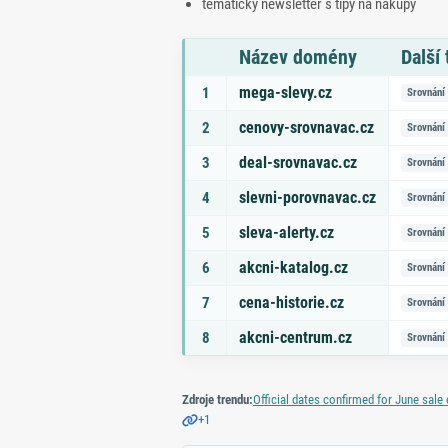
tematický newsletter s tipy na nákupy
Název domény
Další
Seznam doporučených domén s tématy a odk
mega-slevy.cz
1
Srovnání
cenovy-srovnavac.cz
2
Srovnání
deal-srovnavac.cz
3
Srovnání
slevni-porovnavac.cz
4
Srovnání
sleva-alerty.cz
5
Srovnání
akcni-katalog.cz
6
Srovnání
cena-historie.cz
7
Srovnání
akcni-centrum.cz
8
Srovnání
Zdroje trendu:
Official dates confirmed for June sal
+1