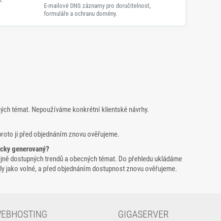
E-mailové DNS záznamy pro doručitelnost,
formuláře a ochranu domény.
ných témat. Nepoužíváme konkrétní klientské návrhy.
proto ji před objednáním znovu ověřujeme.
icky generovaný?
ejně dostupných trendů a obecných témat. Do přehledu ukládáme
yšly jako volné, a před objednáním dostupnost znovu ověřujeme.
EBHOSTING
GIGASERVER