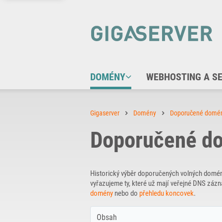
DOMÉNY
WEBHOSTING A S
Gigaserver
Domény
Doporučené domé
Doporučené do
Historický výběr doporučených volných domé
vyřazujeme ty, které už mají veřejné DNS zá
domény
nebo do
přehledu koncovek
.
Obsah