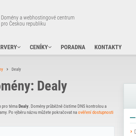
Domény a webhostingové centrum
pro Českou republiku
ERVERY
CENÍKY
PORADNA
KONTAKTY
ny
Dealy
mény: Dealy
n pro téma
Dealy
. Domény průběžně čistíme DNS kontrolou a
znamy. Po výběru názvu můžete pokračovat na
ověření dostupnosti