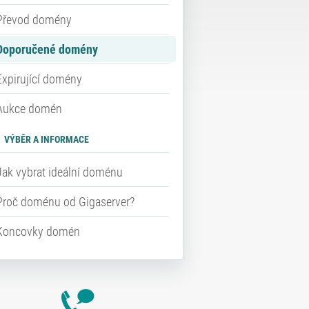
Převod domény
Doporučené domény
Expirující domény
Aukce domén
VÝBĚR A INFORMACE
Jak vybrat ideální doménu
Proč doménu od Gigaserver?
Koncovky domén