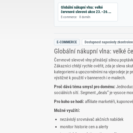
Globální nákupní vlna: velké
červnové slevové akce 23.–26.
června
E-commerce · 8 domén
E-COMMERCE
Dostupnost naposledy zkontrolo
Globální nákupní vlna: velké č
Červnové slevové vlny přinášejí silnou poptáv
Zákazníci chtějí rychle ověřit, zda je sleva sk
kategoriemi a upozorněními na výprodeje je pr
výstižné k použití v bannerech i e‑mailech.
Proč dává téma smysl pro doménu:
Jednoduché
sociálních sítí. Segment „deals“ je vysoce mon
Pro koho se hodí:
affiliate marketéři, kuponov
Možné využití:
nezávislý srovnávač akčních nabídek
monitor historie cen a alerty