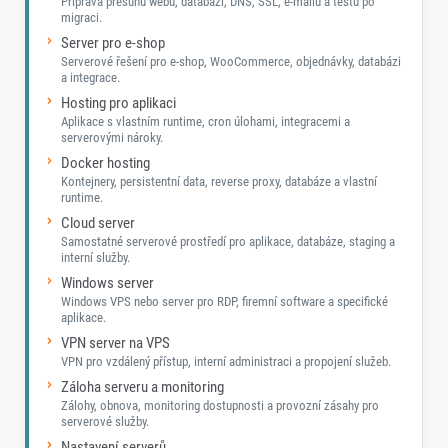
Příprava přesunu webu, databází, DNS, SSL, e-mailů a testu po
migraci.
Server pro e-shop
Serverové řešení pro e-shop, WooCommerce, objednávky, databázi
a integrace.
Hosting pro aplikaci
Aplikace s vlastním runtime, cron úlohami, integracemi a
serverovými nároky.
Docker hosting
Kontejnery, persistentní data, reverse proxy, databáze a vlastní
runtime.
Cloud server
Samostatné serverové prostředí pro aplikace, databáze, staging a
interní služby.
Windows server
Windows VPS nebo server pro RDP, firemní software a specifické
aplikace.
VPN server na VPS
VPN pro vzdálený přístup, interní administraci a propojení služeb.
Záloha serveru a monitoring
Zálohy, obnova, monitoring dostupnosti a provozní zásahy pro
serverové služby.
Nastavení serverů