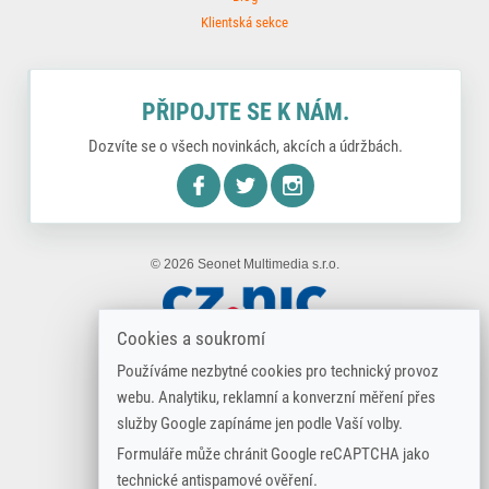
Klientská sekce
PŘIPOJTE SE K NÁM.
Dozvíte se o všech novinkách, akcích a údržbách.
nstagram
© 2026 Seonet Multimedia s.r.o.
Cookies a soukromí
Používáme nezbytné cookies pro technický provoz
webu. Analytiku, reklamní a konverzní měření přes
služby Google zapínáme jen podle Vaší volby.
Formuláře může chránit Google reCAPTCHA jako
technické antispamové ověření.