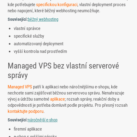
kde potřebujete
specifickou konfiguraci
, vlastní deployment proces
nebo napojení, které běžný webhosting neumožňuje.
Související:
běžný webhosting
vlastní správce
specifické služby
automatizovaný deployment
vyšší kontrola nad prostředím
Managed VPS bez vlastní serverové
správy
Managed VPS
patří k aplikaci nebo náročnějšímu e-shopu, kde
nechcete sami zajišťovat běžnou serverovou správu. Nenahrazuje
vývoj a údržbu samotné
aplikace
; rozsah správy, reakční doby a
odpovědnosti je potřeba domluvit podle projektu. Pro přesný rozsah
kontaktujte podporu
.
Související:
náročnější e-shop
firemní aplikace
e-shop s vyššími nároky