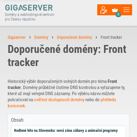
0
Domény a webhostingové centrum
pro Českou republiku
Gigaserver
Domény
Doporučené domény
Front tracker
Doporučené domény: Front
tracker
Historický výběr doporučených volných domén pro téma
Front
tracker
. Domény průběžně čistíme DNS kontrolou a vyřazujeme ty,
které už mají veřejné DNS záznamy. Po výběru názvu můžete
pokračovat na
ověření dostupnosti domény
nebo do
přehledu
koncovek
.
Obsah
Rodinné léto na Slovensku: nová zóna zábavy a animační programy