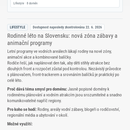
Lifestyle · 8 domén
LIFESTYLE
Dostupnost naposledy zkontrolována
22. 6. 2026
Rodinné léto na Slovensku: nová zóna zábavy a
animační programy
Letní programy ve vodních areálech lákají rodiny na nové zóny,
animační akce a kombinované balíčky.
Rodiče řeší, jak naplánovat den tak, aby děti stihly atrakce bez
dlouhých front a rozpočet zůstal pod kontrolou. Nezávislý průvodce
s plánovačem, front‑trackerem a srovnáním balíčků je praktický po
celé léto.
Proč dává téma smysl pro doménu:
Jasně popisné domény k
rodinnému plánování a vodním atrakcím jsou srozumitelné a snadno
komunikovatelné napříč regiony.
Pro koho se hodí:
Rodiny, areály vodní zábavy, blogeři o rodičovství,
regionální média a ubytování v okolí.
Možné využití: