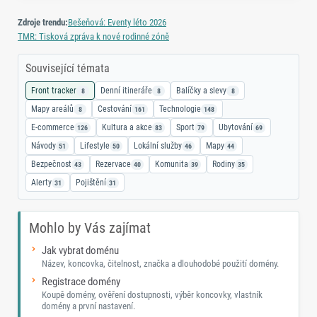
Zdroje trendu:
Bešeňová: Eventy léto 2026
TMR: Tisková zpráva k nové rodinné zóně
Související témata
Front tracker
Denní itineráře
Balíčky a slevy
8
8
8
Mapy areálů
Cestování
Technologie
8
161
148
E-commerce
Kultura a akce
Sport
Ubytování
126
83
79
69
Návody
Lifestyle
Lokální služby
Mapy
51
50
46
44
Bezpečnost
Rezervace
Komunita
Rodiny
43
40
39
35
Alerty
Pojištění
31
31
Mohlo by Vás zajímat
Jak vybrat doménu
Název, koncovka, čitelnost, značka a dlouhodobé použití domény.
Registrace domény
Koupě domény, ověření dostupnosti, výběr koncovky, vlastník
domény a první nastavení.