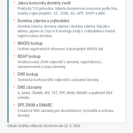
Jakou koncovku domény zvolit
Praktický TLD průvodce. Vyberte doménovou koncovku podle trhu,
značky a typu projektu: .CZ, .COM, .EU, .APP, .SHOP a další.
Doména zdarma a zvýhodnění
Doména zdarma, domena zdarma i domény zdarma: kdy jde o
adresu .jajsem.in/.toje.in k hostingu a kdy o zvýhodněnou vlastní
registrovanou doménu.
WHOIS lookup
Ověření registračních informací a dostupných WHOIS dat.
RDAP lookup
Strukturovaná JSON odpověď o doméně, registrátorovi,
nameserverech a stavu domény.
DNS lookup
Technická kontrola DNS odpovědí a záznamů domény.
DNS záznamy
A, AAAA, CNAME, MX, TXT, SPF, DKIM, DMARC a praktické DNS
scénáře.
SPF, DKIM a DMARC
E-mailové DNS záznamy pro doručitelnost, formuláře a ochranu
domény.
Obsah stránky odborně zkontrolován
22. 6. 2026