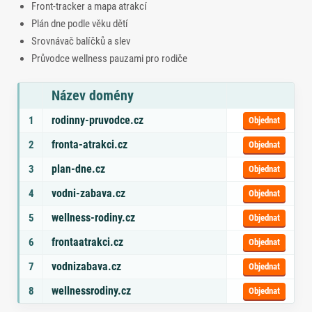
Front‑tracker a mapa atrakcí
Plán dne podle věku dětí
Srovnávač balíčků a slev
Průvodce wellness pauzami pro rodiče
Název domény
Seznam doporučených domén s tématy a odkazem na objednávku
rodinny-pruvodce.cz
1
Objednat
fronta-atrakci.cz
2
Objednat
plan-dne.cz
3
Objednat
vodni-zabava.cz
4
Objednat
wellness-rodiny.cz
5
Objednat
frontaatrakci.cz
6
Objednat
vodnizabava.cz
7
Objednat
wellnessrodiny.cz
8
Objednat