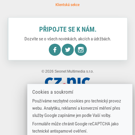
Klientská sekce
PŘIPOJTE SE K NÁM.
Dozvíte se o všech novinkách, akcích a údržbách.
nstagram
© 2026 Seonet Multimedia s.r.o.
Cookies a soukromí
Používáme nezbytné cookies pro technický provoz
webu. Analytiku, reklamní a konverzní měření přes
služby Google zapínáme jen podle Vaší volby.
Formuláře může chránit Google reCAPTCHA jako
technické antispamové ověření.