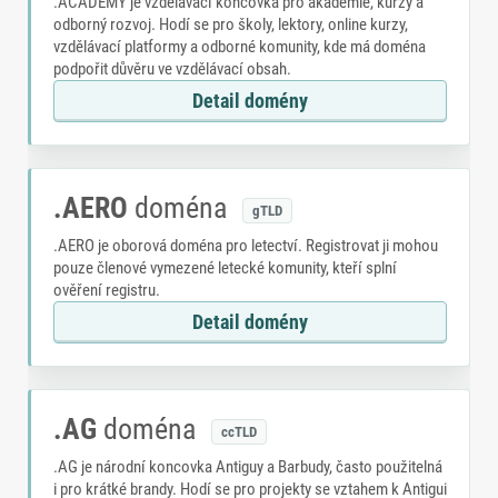
.ACADEMY je vzdělávací koncovka pro akademie, kurzy a
odborný rozvoj. Hodí se pro školy, lektory, online kurzy,
vzdělávací platformy a odborné komunity, kde má doména
podpořit důvěru ve vzdělávací obsah.
Detail domény
.AERO
doména
gTLD
.AERO je oborová doména pro letectví. Registrovat ji mohou
pouze členové vymezené letecké komunity, kteří splní
ověření registru.
Detail domény
.AG
doména
ccTLD
.AG je národní koncovka Antiguy a Barbudy, často použitelná
i pro krátké brandy. Hodí se pro projekty se vztahem k Antigui