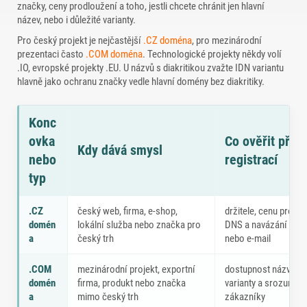
značky, ceny prodloužení a toho, jestli chcete chránit jen hlavní
název, nebo i důležité varianty.
Pro český projekt je nejčastější
.CZ doména
, pro mezinárodní
prezentaci často
.COM doména
. Technologické projekty někdy volí
.IO, evropské projekty .EU. U názvů s diakritikou zvažte IDN variantu
hlavně jako ochranu značky vedle hlavní domény bez diakritiky.
Konc
ovka
Co ověřit před
Kdy dává smysl
nebo
registrací
typ
Výběr doménové koncovky podle typu projektu
.CZ
český web, firma, e-shop,
držitele, cenu prodlo
domén
lokální služba nebo značka pro
DNS a navázání na h
a
český trh
nebo e-mail
.COM
mezinárodní projekt, exportní
dostupnost názvu, o
domén
firma, produkt nebo značka
varianty a srozumite
a
mimo český trh
zákazníky