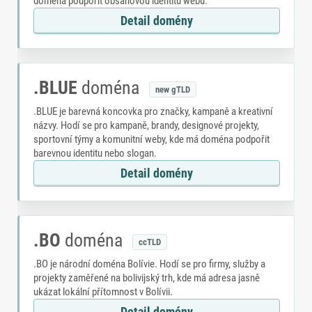
doména podpořit obsahovou identitu webu.
Detail domény
.BLUE
doména
new gTLD
.BLUE je barevná koncovka pro značky, kampaně a kreativní
názvy. Hodí se pro kampaně, brandy, designové projekty,
sportovní týmy a komunitní weby, kde má doména podpořit
barevnou identitu nebo slogan.
Detail domény
.BO
doména
ccTLD
.BO je národní doména Bolívie. Hodí se pro firmy, služby a
projekty zaměřené na bolivijský trh, kde má adresa jasně
ukázat lokální přítomnost v Bolívii.
Detail domény