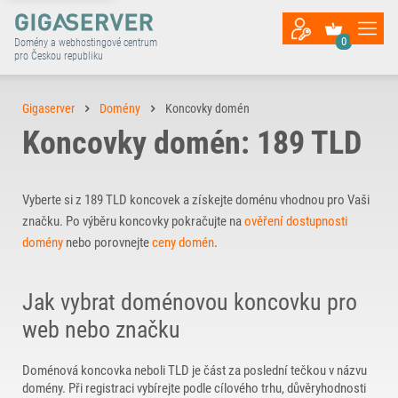
0
Domény a webhostingové centrum
pro Českou republiku
Gigaserver
Domény
Koncovky domén
Koncovky domén: 189 TLD
Vyberte si z 189 TLD koncovek a získejte doménu vhodnou pro Vaši
značku. Po výběru koncovky pokračujte na
ověření dostupnosti
domény
nebo porovnejte
ceny domén
.
Jak vybrat doménovou koncovku pro
web nebo značku
Doménová koncovka neboli TLD je část za poslední tečkou v názvu
domény. Při registraci vybírejte podle cílového trhu, důvěryhodnosti