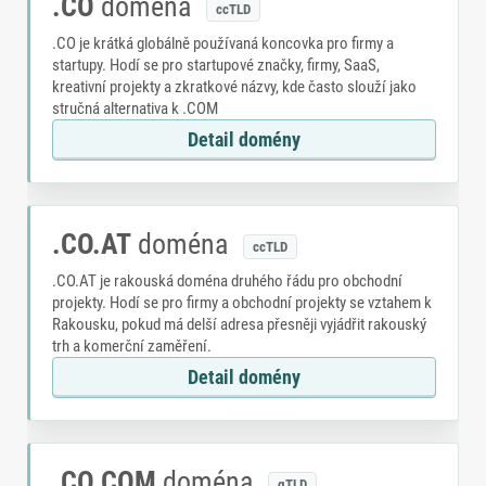
.CO
doména
ccTLD
.CO je krátká globálně používaná koncovka pro firmy a
startupy. Hodí se pro startupové značky, firmy, SaaS,
kreativní projekty a zkratkové názvy, kde často slouží jako
stručná alternativa k .COM
Detail domény
.CO.AT
doména
ccTLD
.CO.AT je rakouská doména druhého řádu pro obchodní
projekty. Hodí se pro firmy a obchodní projekty se vztahem k
Rakousku, pokud má delší adresa přesněji vyjádřit rakouský
trh a komerční zaměření.
Detail domény
.CO.COM
doména
gTLD