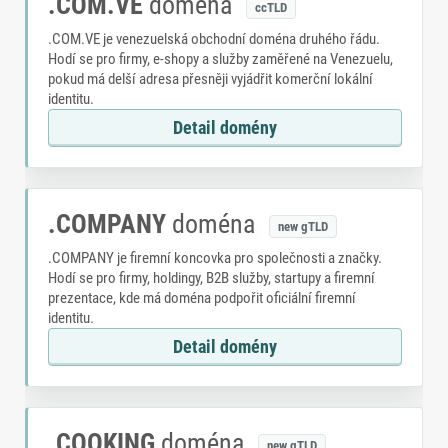
.COM.VE
doména
ccTLD
.COM.VE je venezuelská obchodní doména druhého řádu.
Hodí se pro firmy, e-shopy a služby zaměřené na Venezuelu,
pokud má delší adresa přesněji vyjádřit komerční lokální
identitu.
Detail domény
.COMPANY
doména
new gTLD
.COMPANY je firemní koncovka pro společnosti a značky.
Hodí se pro firmy, holdingy, B2B služby, startupy a firemní
prezentace, kde má doména podpořit oficiální firemní
identitu.
Detail domény
.COOKING
doména
new gTLD