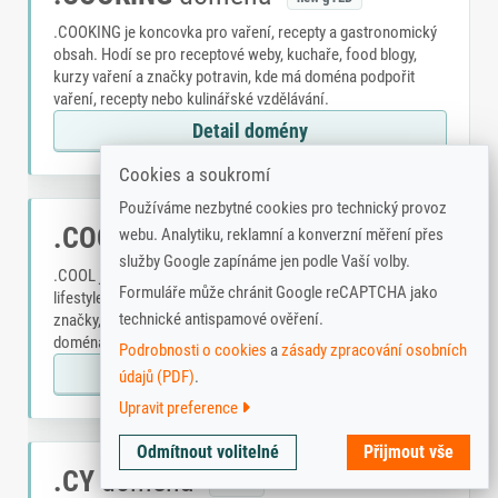
.COOKING je koncovka pro vaření, recepty a gastronomický
obsah. Hodí se pro receptové weby, kuchaře, food blogy,
kurzy vaření a značky potravin, kde má doména podpořit
vaření, recepty nebo kulinářské vzdělávání.
Detail domény
Cookies a soukromí
Používáme nezbytné cookies pro technický provoz
.COOL
doména
webu. Analytiku, reklamní a konverzní měření přes
new gTLD
služby Google zapínáme jen podle Vaší volby.
.COOL je neformální brandová koncovka pro kampaně a
Formuláře může chránit Google reCAPTCHA jako
lifestyle. Hodí se pro lifestyle projekty, kampaně, komunitní
technické antispamové ověření.
značky, kreativní produkty a neformální weby, kde má
doména podpořit uvolněný tón značky.
Podrobnosti o cookies
a
zásady zpracování osobních
Detail domény
údajů (PDF)
.
Upravit preference
Technické
Nutné pro základní fungování webu,
Odmítnout volitelné
Přijmout vše
cookies
bezpečnost a odeslání formulářů.
.CY
doména
Analytické
ccTLD
Pomáhají měřit návštěvnost a používání