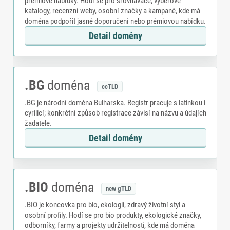
prémiové nabídky. Hodí se pro srovnávače, výběrové
katalogy, recenzní weby, osobní značky a kampaně, kde má
doména podpořit jasné doporučení nebo prémiovou nabídku.
Detail domény
.BG
doména
ccTLD
.BG je národní doména Bulharska. Registr pracuje s latinkou i
cyrilicí; konkrétní způsob registrace závisí na názvu a údajích
žadatele.
Detail domény
.BIO
doména
new gTLD
.BIO je koncovka pro bio, ekologii, zdravý životní styl a
osobní profily. Hodí se pro bio produkty, ekologické značky,
odborníky, farmy a projekty udržitelnosti, kde má doména