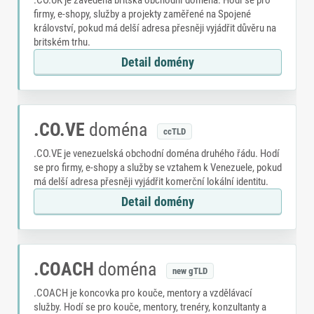
.CO.UK je zavedená britská obchodní doména. Hodí se pro
firmy, e-shopy, služby a projekty zaměřené na Spojené
království, pokud má delší adresa přesněji vyjádřit důvěru na
britském trhu.
Detail domény
.CO.VE
doména
ccTLD
.CO.VE je venezuelská obchodní doména druhého řádu. Hodí
se pro firmy, e-shopy a služby se vztahem k Venezuele, pokud
má delší adresa přesněji vyjádřit komerční lokální identitu.
Detail domény
.COACH
doména
new gTLD
.COACH je koncovka pro kouče, mentory a vzdělávací
služby. Hodí se pro kouče, mentory, trenéry, konzultanty a