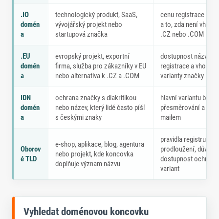
.IO
technologický produkt, SaaS,
cenu registrace i pr
domén
vývojářský projekt nebo
a to, zda není vhodně
a
startupová značka
.CZ nebo .COM
.EU
evropský projekt, exportní
dostupnost názvu, pr
domén
firma, služba pro zákazníky v EU
registrace a vhodné
a
nebo alternativa k .CZ a .COM
varianty značky
IDN
ochrana značky s diakritikou
hlavní variantu bez di
domén
nebo název, který lidé často píší
přesměrování a práci
a
s českými znaky
mailem
pravidla registru, ce
e-shop, aplikace, blog, agentura
Oborov
prodloužení, důvěry
nebo projekt, kde koncovka
é TLD
dostupnost ochrann
doplňuje význam názvu
variant
Vyhledat doménovou koncovku