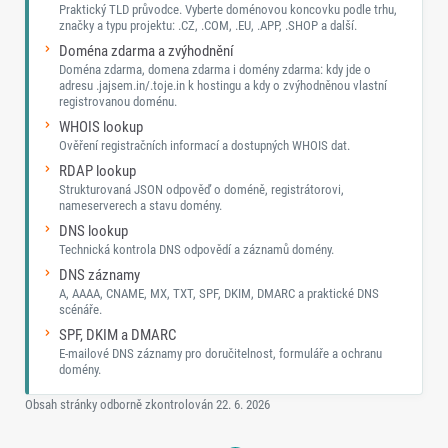
Praktický TLD průvodce. Vyberte doménovou koncovku podle trhu,
značky a typu projektu: .CZ, .COM, .EU, .APP, .SHOP a další.
Doména zdarma a zvýhodnění
Doména zdarma, domena zdarma i domény zdarma: kdy jde o
adresu .jajsem.in/.toje.in k hostingu a kdy o zvýhodněnou vlastní
registrovanou doménu.
WHOIS lookup
Ověření registračních informací a dostupných WHOIS dat.
RDAP lookup
Strukturovaná JSON odpověď o doméně, registrátorovi,
nameserverech a stavu domény.
DNS lookup
Technická kontrola DNS odpovědí a záznamů domény.
DNS záznamy
A, AAAA, CNAME, MX, TXT, SPF, DKIM, DMARC a praktické DNS
scénáře.
SPF, DKIM a DMARC
E-mailové DNS záznamy pro doručitelnost, formuláře a ochranu
domény.
Obsah stránky odborně zkontrolován
22. 6. 2026