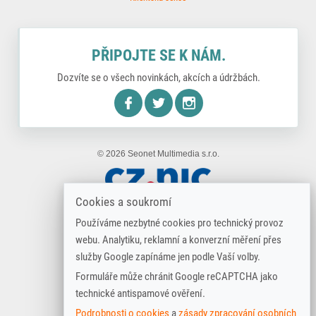
PŘIPOJTE SE K NÁM.
Dozvíte se o všech novinkách, akcích a údržbách.
nstagram
© 2026 Seonet Multimedia s.r.o.
Cookies a soukromí
Používáme nezbytné cookies pro technický provoz
webu. Analytiku, reklamní a konverzní měření přes
služby Google zapínáme jen podle Vaší volby.
Formuláře může chránit Google reCAPTCHA jako
technické antispamové ověření.
Podrobnosti o cookies
a
zásady zpracování osobních