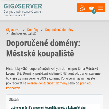
0
Domény a webhostingové centrum
pro Českou republiku
Gigaserver
Domény
Doporučené domény
Městské koupaliště
Doporučené domény:
Městské koupaliště
Historický výběr doporučených volných domén pro téma
Městské
koupaliště
. Domény průběžně čistíme DNS kontrolou a vyřazujeme
ty, které už mají veřejné DNS záznamy. Po výběru názvu můžete
pokračovat na
ověření dostupnosti domény
nebo do
přehledu
koncovek
.
Obsah
„Léto ve městě“: propojení koupališť, sportu a kulturních akcí