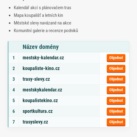
Kalendář akcí s plánovačem tras
Mapa koupališť a letních kin
Městské slevy navázané na akce
Komunitní galerie a recenze podniků
Název domény
Seznam doporučených domén s tématy a odkazem na objednávku
mestsky-kalendar.cz
1
Objednat
koupaliste-kino.cz
2
Objednat
trasy-slevy.cz
3
Objednat
mestskykalendar.cz
4
Objednat
koupalistekino.cz
5
Objednat
sportkultura.cz
6
Objednat
trasyslevy.cz
7
Objednat