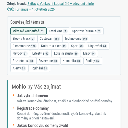
Zdroje trendu:
Svitavy: Venkovní koupaliště – otevření a info
ČSÚ: Turismus – 1. čtvrtletí 2026
Související témata
Městské koupaliště
Letní kina
Sportovní turnaje
7
7
7
Slevy a trasy
Cestování
Technologie
7
161
148
E-commerce
Kultura a akce
Sport
Ubytování
126
83
79
69
Návody
Lifestyle
Lokální služby
Mapy
51
50
46
44
Bezpečnost
Rezervace
Komunita
Rodiny
43
40
39
35
Alerty
Pojištění
31
31
Mohlo by Vás zajímat
Jak vybrat doménu
Název, koncovka, čitelnost, značka a dlouhodobé použití domény.
Registrace domény
Koupě domény, ověření dostupnosti, výběr koncovky, vlastník
domény a první nastavení.
Jakou koncovku domény zvolit