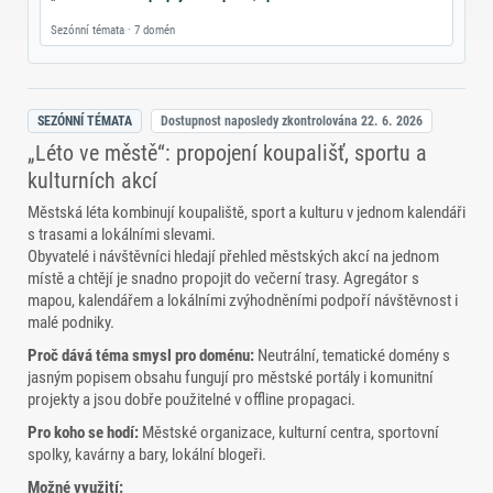
Sezónní témata · 7 domén
SEZÓNNÍ TÉMATA
Dostupnost naposledy zkontrolována
22. 6. 2026
„Léto ve městě“: propojení koupališť, sportu a
kulturních akcí
Městská léta kombinují koupaliště, sport a kulturu v jednom kalendáři
s trasami a lokálními slevami.
Obyvatelé i návštěvníci hledají přehled městských akcí na jednom
místě a chtějí je snadno propojit do večerní trasy. Agregátor s
mapou, kalendářem a lokálními zvýhodněními podpoří návštěvnost i
malé podniky.
Proč dává téma smysl pro doménu:
Neutrální, tematické domény s
jasným popisem obsahu fungují pro městské portály i komunitní
projekty a jsou dobře použitelné v offline propagaci.
Pro koho se hodí:
Městské organizace, kulturní centra, sportovní
spolky, kavárny a bary, lokální blogeři.
Možné využití: