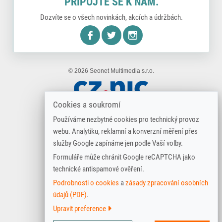
PŘIPOJTE SE K NÁM.
Dozvíte se o všech novinkách, akcích a údržbách.
nstagram
© 2026 Seonet Multimedia s.r.o.
Cookies a soukromí
Používáme nezbytné cookies pro technický provoz
webu. Analytiku, reklamní a konverzní měření přes
služby Google zapínáme jen podle Vaší volby.
Formuláře může chránit Google reCAPTCHA jako
technické antispamové ověření.
Podrobnosti o cookies
a
zásady zpracování osobních
údajů (PDF)
.
Upravit preference