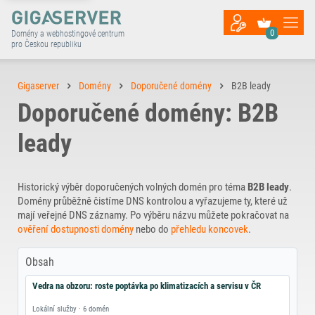
0
Domény a webhostingové centrum
pro Českou republiku
Gigaserver
Domény
Doporučené domény
B2B leady
Doporučené domény: B2B
leady
Historický výběr doporučených volných domén pro téma
B2B leady
.
Domény průběžně čistíme DNS kontrolou a vyřazujeme ty, které už
mají veřejné DNS záznamy. Po výběru názvu můžete pokračovat na
ověření dostupnosti domény
nebo do
přehledu koncovek
.
Obsah
Vedra na obzoru: roste poptávka po klimatizacích a servisu v ČR
Lokální služby · 6 domén