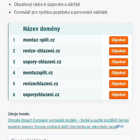
Obsahový rádce k úsporám a údržbě
Formulář pro rychlou poptávku a porovnání nabídek
Název domény
Seznam doporučených domén s tématy a odkazem na objednávku
montaz-split.cz
1
Objednat
revize-chlazeni.cz
2
Objednat
uspory-chlazeni.cz
3
Objednat
montazsplit.cz
4
Objednat
revizechlazeni.cz
5
Objednat
usporychlazeni.cz
6
Objednat
Zdroje trendu:
Climate Impact Company: evropské modely – horké a suché pozdější červen
+2
Anadolu Agency: Evropa očekává další vlny horka po rekordním jaru