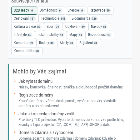
Související témata
B2B leady
Domácnost
Energie
Rezervace
6
6
6
40
Cestování
Technologie
E-commerce
161
148
126
Kultura a akce
Sport
Ubytování
Návody
83
79
69
51
Lifestyle
Lokální služby
Mapy
Bezpečnost
50
46
44
43
Komunita
Rodiny
Alerty
Pojištění
39
35
31
31
Kompatibilita
28
Mohlo by Vás zajímat
Jak vybrat doménu
Název, koncovka, čitelnost, značka a dlouhodobé použití domény.
Registrace domény
Koupě domény, ověření dostupnosti, výběr koncovky, vlastník
domény a první nastavení.
Jakou koncovku domény zvolit
Praktický TLD průvodce. Vyberte doménovou koncovku podle trhu,
značky a typu projektu: .CZ, .COM, .EU, .APP, .SHOP a další.
Doména zdarma a zvýhodnění
Doména zdarma, domena zdarma i domény zdarma: kdy jde o