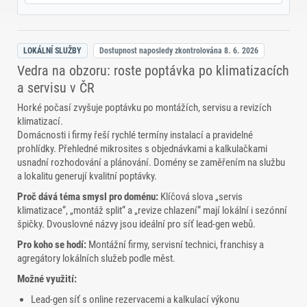
LOKÁLNÍ SLUŽBY
Dostupnost naposledy zkontrolována
8. 6. 2026
Vedra na obzoru: roste poptávka po klimatizacích
a servisu v ČR
Horké počasí zvyšuje poptávku po montážích, servisu a revizích
klimatizací.
Domácnosti i firmy řeší rychlé termíny instalací a pravidelné
prohlídky. Přehledné mikrosites s objednávkami a kalkulačkami
usnadní rozhodování a plánování. Domény se zaměřením na službu
a lokalitu generují kvalitní poptávky.
Proč dává téma smysl pro doménu:
Klíčová slova „servis
klimatizace“, „montáž split“ a „revize chlazení“ mají lokální i sezónní
špičky. Dvouslovné názvy jsou ideální pro síť lead‑gen webů.
Pro koho se hodí:
Montážní firmy, servisní technici, franchisy a
agregátory lokálních služeb podle měst.
Možné využití:
Lead‑gen síť s online rezervacemi a kalkulací výkonu