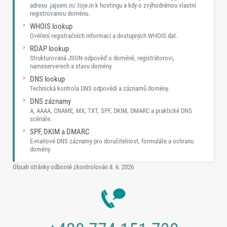
adresu .jajsem.in/.toje.in k hostingu a kdy o zvýhodněnou vlastní
registrovanou doménu.
WHOIS lookup
Ověření registračních informací a dostupných WHOIS dat.
RDAP lookup
Strukturovaná JSON odpověď o doméně, registrátorovi,
nameserverech a stavu domény.
DNS lookup
Technická kontrola DNS odpovědí a záznamů domény.
DNS záznamy
A, AAAA, CNAME, MX, TXT, SPF, DKIM, DMARC a praktické DNS
scénáře.
SPF, DKIM a DMARC
E-mailové DNS záznamy pro doručitelnost, formuláře a ochranu
domény.
Obsah stránky odborně zkontrolován
8. 6. 2026