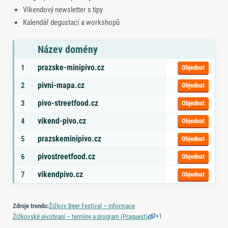
Víkendový newsletter s tipy
Kalendář degustací a workshopů
Název domény
Seznam doporučených domén s tématy a odkazem na objednávku
prazske-minipivo.cz
1
Objednat
pivni-mapa.cz
2
Objednat
pivo-streetfood.cz
3
Objednat
vikend-pivo.cz
4
Objednat
prazskeminipivo.cz
5
Objednat
pivostreetfood.cz
6
Objednat
vikendpivo.cz
7
Objednat
Zdroje trendu:
Žižkov Beer Festival – informace
+1
Žižkovské pivobraní – termíny a program (Praguest)