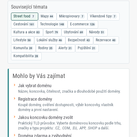
Související témata
Street food
Mapy
Mikropivovary
Víkendové tipy
7
44
7
7
Cestování
Technologie
E-commerce
161
148
126
Kultura a akce
Sport
Ubytování
Návody
83
79
69
51
Lifestyle
Lokální služby
Bezpečnost
Rezervace
50
46
43
40
Komunita
Rodiny
Alerty
Pojištění
39
35
31
31
Kompatibilita
28
Mohlo by Vás zajímat
Jak vybrat doménu
Název, koncovka, čitelnost, značka a dlouhodobé použití domény.
Registrace domény
Koupě domény, ověření dostupnosti, výběr koncovky, vlastník
domény a první nastavení.
Jakou koncovku domény zvolit
Praktický TLD průvodce. Vyberte doménovou koncovku podle trhu,
značky a typu projektu: .CZ, .COM, .EU, .APP, .SHOP a další.
Doména zdarma a zvýhodnění