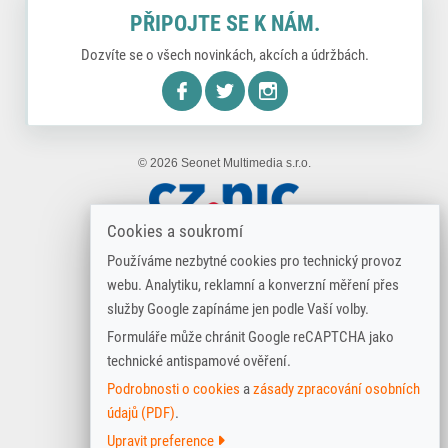
PŘIPOJTE SE K NÁM.
Dozvíte se o všech novinkách, akcích a údržbách.
nstagram
© 2026 Seonet Multimedia s.r.o.
Cookies a soukromí
Používáme nezbytné cookies pro technický provoz
webu. Analytiku, reklamní a konverzní měření přes
služby Google zapínáme jen podle Vaší volby.
Formuláře může chránit Google reCAPTCHA jako
technické antispamové ověření.
Podrobnosti o cookies
a
zásady zpracování osobních
údajů (PDF)
.
Upravit preference