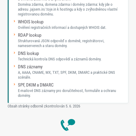
Doména zdarma, domena zdarma i domény zdarma: kdy jde o
adresu .jajsem.in/.toje.in k hostingu a kdy o zvýhodněnou vlastní
registrovanou doménu.
WHOIS lookup
Ověření registračních informací a dostupných WHOIS dat.
RDAP lookup
Strukturovaná JSON odpověď o doméně, registrátorovi,
nameserverech a stavu domény.
DNS lookup
Technická kontrola DNS odpovědí a záznamů domény.
DNS záznamy
A, AAAA, CNAME, MX, TXT, SPF, DKIM, DMARC a praktické DNS
scénáře.
SPF, DKIM a DMARC
E-mailové DNS záznamy pro doručitelnost, formuláře a ochranu
domény.
Obsah stránky odborně zkontrolován
5. 6. 2026