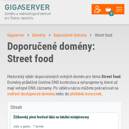
0
Domény a webhostingové centrum
pro Českou republiku
Gigaserver
Domény
Doporučené domény
Street food
Doporučené domény:
Street food
Historický výběr doporučených volných domén pro téma
Street food
.
Domény průběžně čistíme DNS kontrolou a vyřazujeme ty, které už
mají veřejné DNS záznamy. Po výběru názvu můžete pokračovat na
ověření dostupnosti domény
nebo do
přehledu koncovek
.
Obsah
Žižkovský pivní festival láká na lokální minipivovary
Jídlo a gastro · 7 domén