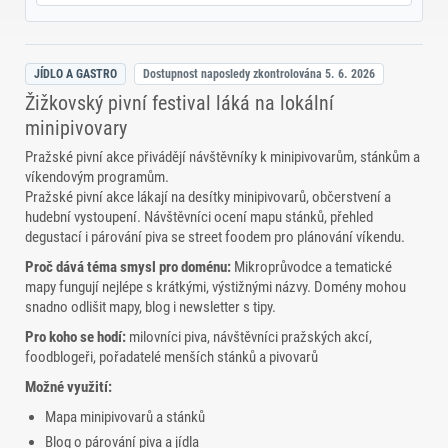
JÍDLO A GASTRO
Dostupnost naposledy zkontrolována
5. 6. 2026
Žižkovský pivní festival láká na lokální
minipivovary
Pražské pivní akce přivádějí návštěvníky k minipivovarům, stánkům a
víkendovým programům.
Pražské pivní akce lákají na desítky minipivovarů, občerstvení a
hudební vystoupení. Návštěvníci ocení mapu stánků, přehled
degustací i párování piva se street foodem pro plánování víkendu.
Proč dává téma smysl pro doménu:
Mikroprůvodce a tematické
mapy fungují nejlépe s krátkými, výstižnými názvy. Domény mohou
snadno odlišit mapy, blog i newsletter s tipy.
Pro koho se hodí:
milovníci piva, návštěvníci pražských akcí,
foodblogeři, pořadatelé menších stánků a pivovarů
Možné využití:
Mapa minipivovarů a stánků
Blog o párování piva a jídla