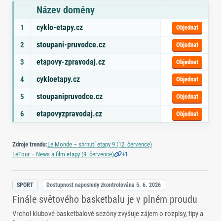
Název domény
Seznam doporučených domén s tématy a odkazem na objednávku
cyklo-etapy.cz
1
Objednat
stoupani-pruvodce.cz
2
Objednat
etapovy-zpravodaj.cz
3
Objednat
cykloetapy.cz
4
Objednat
stoupanipruvodce.cz
5
Objednat
etapovyzpravodaj.cz
6
Objednat
Zdroje trendu:
Le Monde – shrnutí etapy 9 (12. července)
+1
LeTour – News a film etapy (9. července)
SPORT
Dostupnost naposledy zkontrolována
5. 6. 2026
Finále světového basketbalu je v plném proudu
Vrchol klubové basketbalové sezóny zvyšuje zájem o rozpisy, tipy a