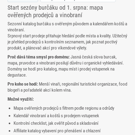
Start sezóny burčáku od 1. srpna: mapa
ověřených prodejců a vinobraní
Sezonní katalog burčáku s ověřeným původem a kalendářem koštů a
vinobraní.
Srpnový start prodeje přitahuje hledání podle místa a kvality. Užitečný
je přehled prodejců s kontrolním seznamem, jak poznat poctivý
produkt, a plánovač akcí pro víkendové výlety.
Proč dává téma smysl pro doménu:
Jasná česká slova burcak,
mapa, pruvodce a vinobrani posilují důvěru i organické vyhledávání.
Domény se hodí pro katalog, mapu míst i prodej vstupenek na
degustace.
Pro koho se hodí:
Menší vinaři, regionální turistické organizace, food
blogeři a pořadatelé akcí kolem vína.
Možné využití:
Mapa ověřených prodejců s filtrem podle regionu a odrůdy
Kalendář vinobraní a koštů s prodejem vstupenek
Kontrolní checklist, jak ověřit původ a skladování
Affiliate katalog vybavení pro přenášení a chlazení