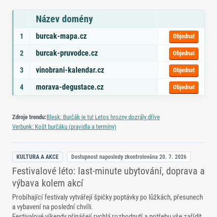
Název domény
Seznam doporučených domén s tématy a odkazem na objednávku
burcak-mapa.cz
1
Objednat
burcak-pruvodce.cz
2
Objednat
vinobrani-kalendar.cz
3
Objednat
morava-degustace.cz
4
Objednat
Zdroje trendu:
Blesk: Burčák je tu! Letos hrozny dozrály dříve
Verbunk: Košt burčáku (pravidla a termíny)
KULTURA A AKCE
Dostupnost naposledy zkontrolována
20. 7. 2026
Festivalové léto: last‑minute ubytování, doprava a
výbava kolem akcí
Probíhající festivaly vytvářejí špičky poptávky po lůžkách, přesunech
a vybavení na poslední chvíli.
Festivalové víkendy přinášejí rychlá rozhodnutí a potřebu vše zařídit