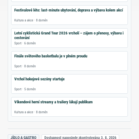
Festivalové léto: last‑minute ubytování, doprava a výbava kolem akcí
Kultura a akce · 8 domén
Letní cyklistická Grand Tour 2026 vrcholí – zájem o přenosy, výbavu i
cestování
Sport · 6 domén
Finále světového basketbalu je v plném proudu
Sport · 8 domén
Vrchol hokejové sezóny startuje
Sport · 5 domén
Víkendové herní streamy a trailery lákají publikum
Kultura a akce · 8 domén
JÍDLO A GASTRO
Dostupnost naposledy zkontrolována
3. 8. 2026