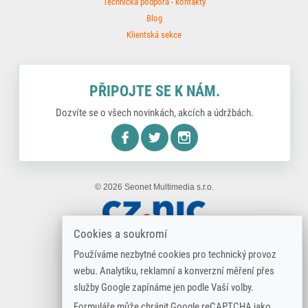
Technická podpora - kontakty
Blog
Klientská sekce
PŘIPOJTE SE K NÁM.
Dozvíte se o všech novinkách, akcích a údržbách.
nstagram
© 2026 Seonet Multimedia s.r.o.
Cookies a soukromí
Používáme nezbytné cookies pro technický provoz
webu. Analytiku, reklamní a konverzní měření přes
služby Google zapínáme jen podle Vaší volby.
Formuláře může chránit Google reCAPTCHA jako