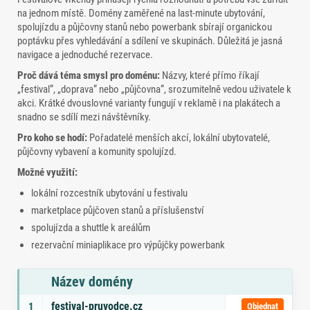
na jednom místě. Domény zaměřené na last‑minute ubytování,
spolujízdu a půjčovny stanů nebo powerbank sbírají organickou
poptávku přes vyhledávání a sdílení ve skupinách. Důležitá je jasná
navigace a jednoduché rezervace.
Proč dává téma smysl pro doménu:
Názvy, které přímo říkají
„festival“, „doprava“ nebo „půjčovna“, srozumitelně vedou uživatele k
akci. Krátké dvouslovné varianty fungují v reklamě i na plakátech a
snadno se sdílí mezi návštěvníky.
Pro koho se hodí:
Pořadatelé menších akcí, lokální ubytovatelé,
půjčovny vybavení a komunity spolujízd.
Možné využití:
lokální rozcestník ubytování u festivalu
marketplace půjčoven stanů a příslušenství
spolujízda a shuttle k areálům
rezervační miniaplikace pro výpůjčky powerbank
Název domény
Seznam doporučených domén s tématy a odkazem na objednávku
festival-pruvodce.cz
1
Objednat