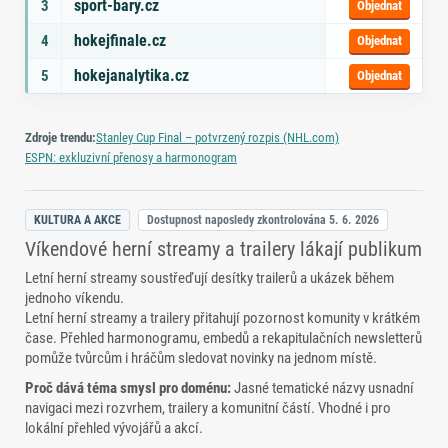
sport-bary.cz
3
Objednat
hokejfinale.cz
4
Objednat
hokejanalytika.cz
5
Objednat
Zdroje trendu:
Stanley Cup Final – potvrzený rozpis (NHL.com)
ESPN: exkluzivní přenosy a harmonogram
KULTURA A AKCE
Dostupnost naposledy zkontrolována
5. 6. 2026
Víkendové herní streamy a trailery lákají publikum
Letní herní streamy soustřeďují desítky trailerů a ukázek během
jednoho víkendu.
Letní herní streamy a trailery přitahují pozornost komunity v krátkém
čase. Přehled harmonogramu, embedů a rekapitulačních newsletterů
pomůže tvůrcům i hráčům sledovat novinky na jednom místě.
Proč dává téma smysl pro doménu:
Jasné tematické názvy usnadní
navigaci mezi rozvrhem, trailery a komunitní částí. Vhodné i pro
lokální přehled vývojářů a akcí.