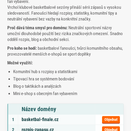
fan vybavení.
Vrchol klubové basketbalové sezóny přináší sérii zápasů s vysokou
sledovaností. Fanoušci hledají rozpisy, statistiky, komunitní tipy a
neutrální vybavení bez vazby na konkrétní značky.
Proč dává téma smysl pro doménu:
Neutrální sportovní názvy
umožní dlouhodobé použití bez rizika značkových omezení. Snadno
oddělí rozpis, blog a obchodní sekci.
Pro koho se hodí:
basketbaloví fanoušci, tvůrci komunitního obsahu,
provozovatelé menších e‑shopů se sport doplňky
Možné využití:
Komunitní hub s rozpisy a statistikami
Tipovací hra se systémem bodování
Blog o taktikách a analýzách
Mini e‑shop s obecným fan vybavením
Název domény
Seznam doporučených domén s tématy a odkazem na objednávku
basketbal-finale.cz
1
Objednat
rozpis-zapasu.cz
2
Objednat