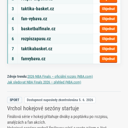
taktika-basket.cz
3
Objednat
fan-vybava.cz
4
Objednat
basketbalfinale.cz
5
Objednat
rozpiszapasu.cz
6
Objednat
taktikabasket.cz
7
Objednat
fanvybava.cz
8
Objednat
Zdroje trendu:
2026 NBA Finals – oficiální rozpis (NBA.com)
Jak sledovat NBA Finals 2026 – přehled (NBA.com)
SPORT
Dostupnost naposledy zkontrolována
5. 6. 2026
Vrchol hokejové sezóny startuje
Finálová série v hokeji přitahuje diváky a poptávku po rozpisu,
analýzách a fan akcích.