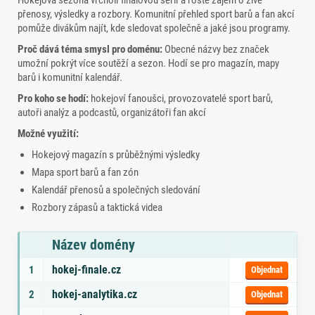
Hokejová sezóna vrcholí finálovou sérií a roste zájem o živé
přenosy, výsledky a rozbory. Komunitní přehled sport barů a fan akcí
pomůže divákům najít, kde sledovat společně a jaké jsou programy.
Proč dává téma smysl pro doménu:
Obecné názvy bez značek
umožní pokrýt více soutěží a sezon. Hodí se pro magazín, mapy
barů i komunitní kalendář.
Pro koho se hodí:
hokejoví fanoušci, provozovatelé sport barů,
autoři analýz a podcastů, organizátoři fan akcí
Možné využití:
Hokejový magazín s průběžnými výsledky
Mapa sport barů a fan zón
Kalendář přenosů a společných sledování
Rozbory zápasů a taktická videa
Název domény
Seznam doporučených domén s tématy a odkazem na objednávku
hokej-finale.cz
1
Objednat
hokej-analytika.cz
2
Objednat