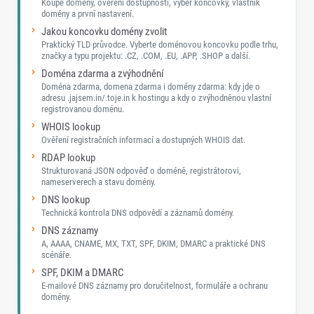
Koupě domény, ověření dostupnosti, výběr koncovky, vlastník
domény a první nastavení.
Jakou koncovku domény zvolit
Praktický TLD průvodce. Vyberte doménovou koncovku podle trhu,
značky a typu projektu: .CZ, .COM, .EU, .APP, .SHOP a další.
Doména zdarma a zvýhodnění
Doména zdarma, domena zdarma i domény zdarma: kdy jde o
adresu .jajsem.in/.toje.in k hostingu a kdy o zvýhodněnou vlastní
registrovanou doménu.
WHOIS lookup
Ověření registračních informací a dostupných WHOIS dat.
RDAP lookup
Strukturovaná JSON odpověď o doméně, registrátorovi,
nameserverech a stavu domény.
DNS lookup
Technická kontrola DNS odpovědí a záznamů domény.
DNS záznamy
A, AAAA, CNAME, MX, TXT, SPF, DKIM, DMARC a praktické DNS
scénáře.
SPF, DKIM a DMARC
E-mailové DNS záznamy pro doručitelnost, formuláře a ochranu
domény.