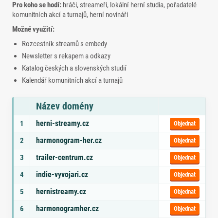
Pro koho se hodí:
hráči, streameři, lokální herní studia, pořadatelé
komunitních akcí a turnajů, herní novináři
Možné využití:
Rozcestník streamů s embedy
Newsletter s rekapem a odkazy
Katalog českých a slovenských studií
Kalendář komunitních akcí a turnajů
Název domény
Seznam doporučených domén s tématy a odkazem na objednávku
herni-streamy.cz
1
Objednat
harmonogram-her.cz
2
Objednat
trailer-centrum.cz
3
Objednat
indie-vyvojari.cz
4
Objednat
hernistreamy.cz
5
Objednat
harmonogramher.cz
6
Objednat