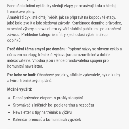
Fanoušci silniční cyklistiky sledují etapy, porovnávají kola a hledají
tréninkové plány.
Amatérští cyklisté chtějí vědět, jak se připravit na kopcovité etapy,
jaké kolo zvolit a kde sledovat závody. Kombinace denního průvodce,
srovnání výbavy a newsletteru vytváří stabilní publikum i po skončení
závodu. Přehledné kategorie a filtry zjednoduší výběr i nákup
doplňků.
Proč dává téma smysl pro doménu:
Popisné názvy se slovem cyklo a
důrazem na etapy, trénink či výbavu jsou srozumitelné a dobře
indexovatelné. Vhodná jsou i lehce brandovatelná spojení pro
komunitní newsletter.
Pro koho se hodí:
Obsahové projekty, affiliate vydavatelé, cyklo kluby
a tvůrci tréninkových plánů.
Možné využití:
Denní průvodce etapami s profily stoupání
Srovnávač silničních kol podle terénu a rozpočtu
Newsletter s tipy na trénink a výživu
Kalendář přenosů a komunitních vyjížděk