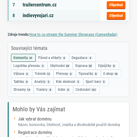
trailercentrum.cz
7
Objednat
indievyvojari.cz
8
Objednat
Zdroje trendu:
How to co‑stream the Summer Showcase (GamesRadar)
Související témata
Komunita
Původ a etikety
Degustace
39
4
4
Logistika přenosu
Ubytování
Doprava
Výpůjčky
4
69
20
8
Výbava
Trénink
Přenosy
Tipovačky
E‑shop
6
12
6
8
16
Taktika
Analýzy
Kde sledovat
Sport bary
8
5
5
5
Streamy
Trailery
Indie
Cestování
14
8
8
161
Mohlo by Vás zajímat
Jak vybrat doménu
Název, koncovka, čitelnost, značka a dlouhodobé použití domény.
Registrace domény