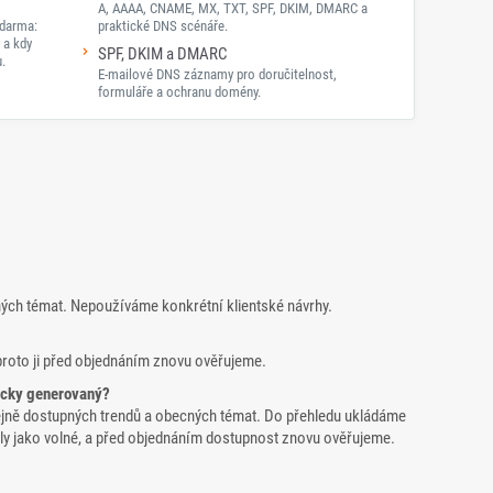
A, AAAA, CNAME, MX, TXT, SPF, DKIM, DMARC a
darma:
praktické DNS scénáře.
 a kdy
SPF, DKIM a DMARC
.
E-mailové DNS záznamy pro doručitelnost,
formuláře a ochranu domény.
ných témat. Nepoužíváme konkrétní klientské návrhy.
proto ji před objednáním znovu ověřujeme.
icky generovaný?
ejně dostupných trendů a obecných témat. Do přehledu ukládáme
yšly jako volné, a před objednáním dostupnost znovu ověřujeme.