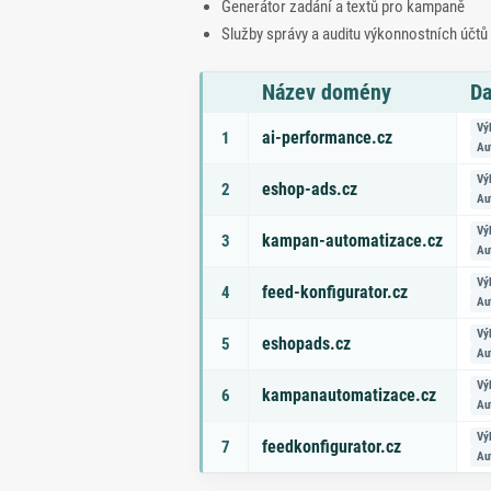
Generátor zadání a textů pro kampaně
Služby správy a auditu výkonnostních účtů
Název domény
Da
Seznam doporučených domén s tématy a odk
Vý
ai-performance.cz
1
Au
Vý
eshop-ads.cz
2
Au
Vý
kampan-automatizace.cz
3
Au
Vý
feed-konfigurator.cz
4
Au
Vý
eshopads.cz
5
Au
Vý
kampanautomatizace.cz
6
Au
Vý
feedkonfigurator.cz
7
Au