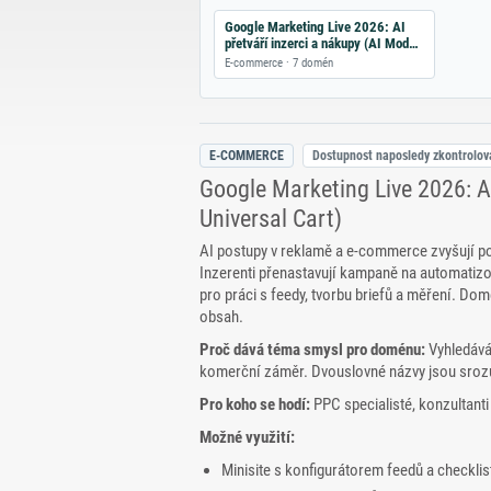
Google Marketing Live 2026: AI
přetváří inzerci a nákupy (AI Mode,
Universal Cart)
E-commerce · 7 domén
E-COMMERCE
Dostupnost naposledy zkontrolo
Google Marketing Live 2026: AI
Universal Cart)
AI postupy v reklamě a e‑commerce zvyšují po
Inzerenti přenastavují kampaně na automatizo
pro práci s feedy, tvorbu briefů a měření. Do
obsah.
Proč dává téma smysl pro doménu:
Vyhledává
komerční záměr. Dvouslovné názvy jsou srozum
Pro koho se hodí:
PPC specialisté, konzultanti
Možné využití:
Minisite s konfigurátorem feedů a checklis