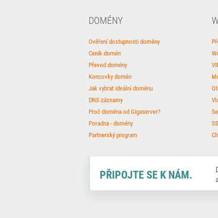
DOMÉNY
W
Ověření dostupnosti domény
Př
Ceník domén
Wo
Převod domény
VI
Koncovky domén
Mu
Jak vybrat ideální doménu
Ot
DNS záznamy
Vl
Proč doména od Gigaserver?
Se
Poradna - domény
SS
Partnerský program
Ch
Facebook
Twitter
Instagram
PŘIPOJTE SE K NÁM.