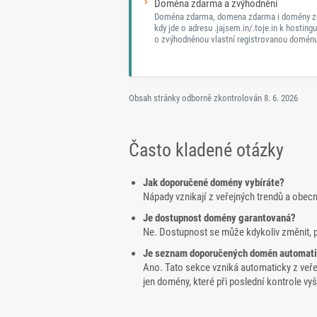
Doména zdarma a zvýhodnění
Doména zdarma, domena zdarma i domény z
kdy jde o adresu .jajsem.in/.toje.in k hostingu
o zvýhodněnou vlastní registrovanou doménu
Obsah stránky odborně zkontrolován
8. 6. 2026
Často kladené otázky
Jak doporučené domény vybíráte?
Nápady vznikají z veřejných trendů a obec
Je dostupnost domény garantovaná?
Ne. Dostupnost se může kdykoliv změnit, 
Je seznam doporučených domén automat
Ano. Tato sekce vzniká automaticky z veř
jen domény, které při poslední kontrole v