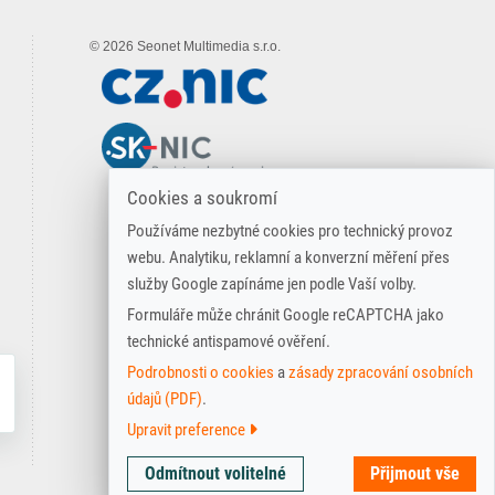
© 2026 Seonet Multimedia s.r.o.
Cookies a soukromí
Používáme nezbytné cookies pro technický provoz
webu. Analytiku, reklamní a konverzní měření přes
služby Google zapínáme jen podle Vaší volby.
Formuláře může chránit Google reCAPTCHA jako
technické antispamové ověření.
Podrobnosti o cookies
a
zásady zpracování osobních
údajů (PDF)
.
Upravit preference
Technické
Nutné pro základní fungování webu,
Odmítnout volitelné
Přijmout vše
cookies
bezpečnost a odeslání formulářů.