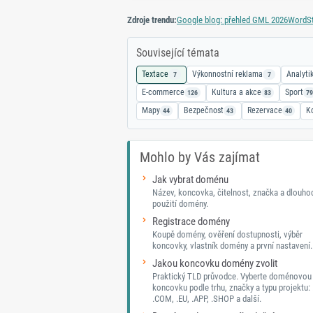
Zdroje trendu:
Google blog: přehled GML 2026
WordSt
Související témata
Textace
Výkonnostní reklama
Analyti
7
7
E-commerce
Kultura a akce
Sport
126
83
79
Mapy
Bezpečnost
Rezervace
K
44
43
40
Mohlo by Vás zajímat
Jak vybrat doménu
Název, koncovka, čitelnost, značka a dlouh
použití domény.
Registrace domény
Koupě domény, ověření dostupnosti, výběr
koncovky, vlastník domény a první nastavení.
Jakou koncovku domény zvolit
Praktický TLD průvodce. Vyberte doménovou
koncovku podle trhu, značky a typu projektu: 
.COM, .EU, .APP, .SHOP a další.