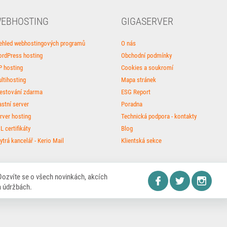
EBHOSTING
GIGASERVER
ehled webhostingových programů
O nás
rdPress hosting
Obchodní podmínky
P hosting
Cookies a soukromí
ltihosting
Mapa stránek
estování zdarma
ESG Report
astní server
Poradna
rver hosting
Technická podpora - kontakty
L certifikáty
Blog
ytrá kancelář - Kerio Mail
Klientská sekce
Dozvíte se o všech novinkách, akcích
a údržbách.