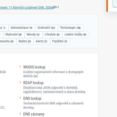
+1
ream: 11 hlavních oznámení GML 2026
ka
Automatizace
Cestování
Technologie
7
19
161
148
Ubytování
Návody
Lifestyle
Lokální služby
69
51
50
46
omunita
Rodiny
Alerty
Pojištění
39
35
31
31
WHOIS lookup
odobé
Ověření registračních informací a dostupných
WHOIS dat.
RDAP lookup
Strukturovaná JSON odpověď o doméně,
registrátorovi, nameserverech a stavu domény.
DNS lookup
Technická kontrola DNS odpovědí a záznamů
.CZ,
domény.
DNS záznamy