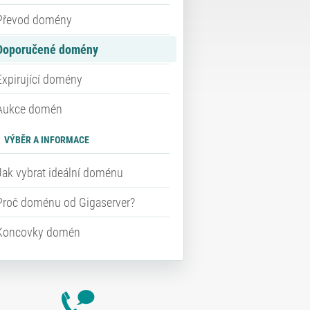
Převod domény
Doporučené domény
Expirující domény
Aukce domén
VÝBĚR A INFORMACE
Jak vybrat ideální doménu
Proč doménu od Gigaserver?
Koncovky domén