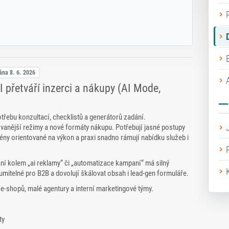
vána
8. 6. 2026
 přetváří inzerci a nákupy (AI Mode,
třebu konzultací, checklistů a generátorů zadání.
vanější režimy a nové formáty nákupu. Potřebují jasné postupy
mény orientované na výkon a praxi snadno rámují nabídku služeb i
ní kolem „ai reklamy“ či „automatizace kampaní“ má silný
itelné pro B2B a dovolují škálovat obsah i lead‑gen formuláře.
 e‑shopů, malé agentury a interní marketingové týmy.
ty