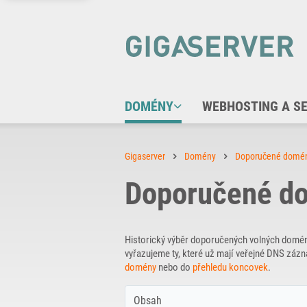
DOMÉNY
WEBHOSTING A S
Gigaserver
Domény
Doporučené domé
Doporučené do
Historický výběr doporučených volných domé
vyřazujeme ty, které už mají veřejné DNS zá
domény
nebo do
přehledu koncovek
.
Obsah