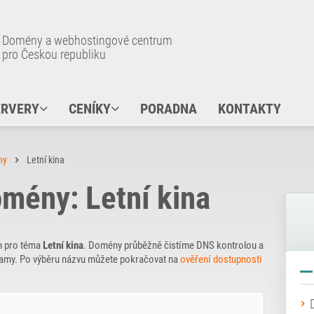
Domény a webhostingové centrum
pro Českou republiku
ERVERY
CENÍKY
PORADNA
KONTAKTY
ny
Letní kina
mény: Letní kina
n pro téma
Letní kina
. Domény průběžně čistíme DNS kontrolou a
znamy. Po výběru názvu můžete pokračovat na
ověření dostupnosti