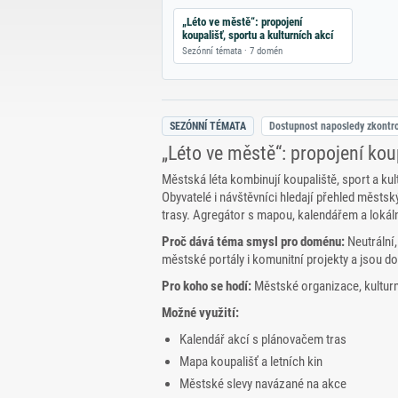
„Léto ve městě“: propojení
koupališť, sportu a kulturních akcí
Sezónní témata · 7 domén
SEZÓNNÍ TÉMATA
Dostupnost naposledy zkontr
„Léto ve městě“: propojení koup
Městská léta kombinují koupaliště, sport a kul
Obyvatelé i návštěvníci hledají přehled městsk
trasy. Agregátor s mapou, kalendářem a lokál
Proč dává téma smysl pro doménu:
Neutrální
městské portály i komunitní projekty a jsou do
Pro koho se hodí:
Městské organizace, kulturní 
Možné využití:
Kalendář akcí s plánovačem tras
Mapa koupališť a letních kin
Městské slevy navázané na akce