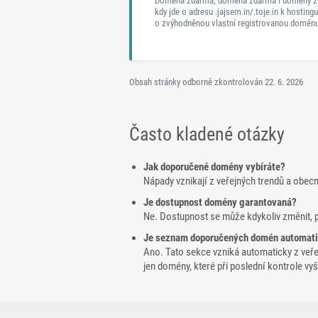
Doména zdarma, domena zdarma i domény z
kdy jde o adresu .jajsem.in/.toje.in k hostingu
o zvýhodněnou vlastní registrovanou doménu
Obsah stránky odborně zkontrolován
22. 6. 2026
Často kladené otázky
Jak doporučené domény vybíráte?
Nápady vznikají z veřejných trendů a obec
Je dostupnost domény garantovaná?
Ne. Dostupnost se může kdykoliv změnit, 
Je seznam doporučených domén automat
Ano. Tato sekce vzniká automaticky z veř
jen domény, které při poslední kontrole v