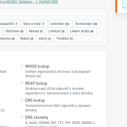
í a info
ČSÚ: Turismus – 1. čtvrtletí 2026
koupaliště
Slevy a trasy
Cestování
Technologie
7
7
161
148
Ubytování
Návody
Lifestyle
Lokální služby
69
51
50
46
omunita
Rodiny
Alerty
Pojištění
39
35
31
31
WHOIS lookup
odobé
Ověření registračních informací a dostupných
WHOIS dat.
RDAP lookup
Strukturovaná JSON odpověď o doméně,
registrátorovi, nameserverech a stavu domény.
DNS lookup
Technická kontrola DNS odpovědí a záznamů
.CZ,
domény.
DNS záznamy
A, AAAA, CNAME, MX, TXT, SPF, DKIM, DMARC a