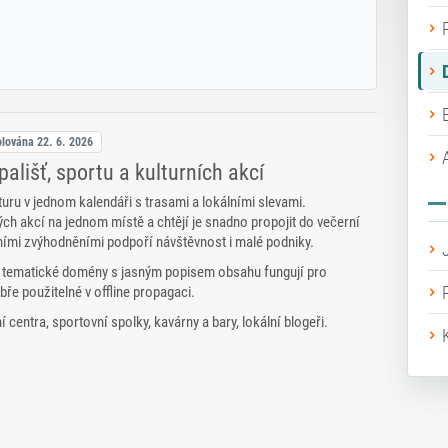
olována
22. 6. 2026
ališť, sportu a kulturních akcí
turu v jednom kalendáři s trasami a lokálními slevami.
ých akcí na jednom místě a chtějí je snadno propojit do večerní
ními zvýhodněními podpoří návštěvnost i malé podniky.
, tematické domény s jasným popisem obsahu fungují pro
bře použitelné v offline propagaci.
centra, sportovní spolky, kavárny a bary, lokální blogeři.