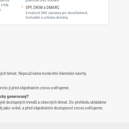
darma:
praktické DNS scénáře.
 a kdy
SPF, DKIM a DMARC
.
E-mailové DNS záznamy pro doručitelnost,
formuláře a ochranu domény.
ných témat. Nepoužíváme konkrétní klientské návrhy.
proto ji před objednáním znovu ověřujeme.
icky generovaný?
ejně dostupných trendů a obecných témat. Do přehledu ukládáme
yšly jako volné, a před objednáním dostupnost znovu ověřujeme.