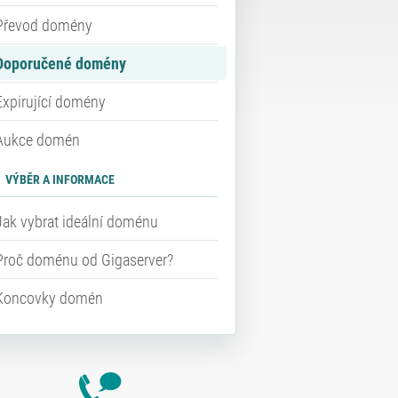
Převod domény
Doporučené domény
Expirující domény
Aukce domén
VÝBĚR A INFORMACE
Jak vybrat ideální doménu
Proč doménu od Gigaserver?
Koncovky domén