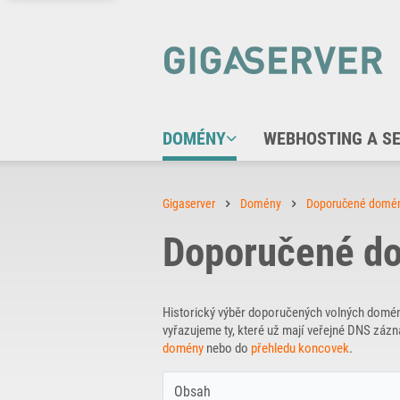
DOMÉNY
WEBHOSTING A S
Gigaserver
Domény
Doporučené domé
Doporučené do
Historický výběr doporučených volných domé
vyřazujeme ty, které už mají veřejné DNS zá
domény
nebo do
přehledu koncovek
.
Obsah