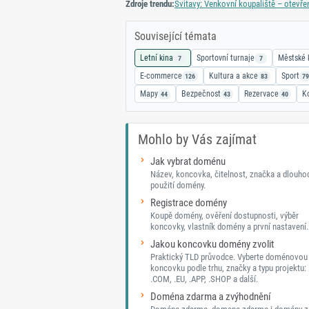
Zdroje trendu:
Svitavy: Venkovní koupaliště – otevřen
Související témata
Letní kina
Sportovní turnaje
Městské 
7
7
E-commerce
Kultura a akce
Sport
126
83
79
Mapy
Bezpečnost
Rezervace
K
44
43
40
Mohlo by Vás zajímat
Jak vybrat doménu
Název, koncovka, čitelnost, značka a dlouh
použití domény.
Registrace domény
Koupě domény, ověření dostupnosti, výběr
koncovky, vlastník domény a první nastavení.
Jakou koncovku domény zvolit
Praktický TLD průvodce. Vyberte doménovou
koncovku podle trhu, značky a typu projektu: 
.COM, .EU, .APP, .SHOP a další.
Doména zdarma a zvýhodnění