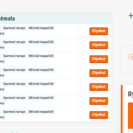
+
 témata
azem na objednávku
Sportovní turnaje
Městské koupaliště
Objednat
rasy
Sportovní turnaje
Městské koupaliště
Objednat
rasy
Sportovní turnaje
Městské koupaliště
Objednat
rasy
Sportovní turnaje
Městské koupaliště
Objednat
rasy
Sportovní turnaje
Městské koupaliště
Objednat
rasy
R
Sportovní turnaje
Městské koupaliště
Objednat
rasy
Sportovní turnaje
Městské koupaliště
Objednat
rasy