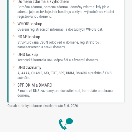
Doména zdarma a zvýhodnění
Doména zdarma, domena zdarma i domény zdarma: kdy jde o
adresu .jajsem.in/.toje.in k hostingu a kdy o zvýhodněnou vlastní
registrovanou doménu.
WHOIS lookup
Ověření registračních informací a dostupných WHOIS dat.
RDAP lookup
Strukturovaná JSON odpověď o doméně, registrátorovi,
nameserverech a stavu domény.
DNS lookup
Technická kontrola DNS odpovědí a záznamů domény.
DNS záznamy
A, AAAA, CNAME, MX, TXT, SPF, DKIM, DMARC a praktické DNS
scénáře.
SPF, DKIM a DMARC
E-mailové DNS záznamy pro doručitelnost, formuláře a ochranu
domény.
Obsah stránky odborně zkontrolován
5. 6. 2026