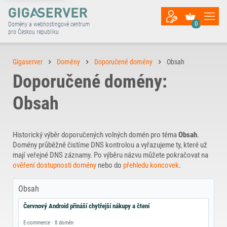
0
Domény a webhostingové centrum
pro Českou republiku
Gigaserver
Domény
Doporučené domény
Obsah
Doporučené domény:
Obsah
Historický výběr doporučených volných domén pro téma
Obsah
.
Domény průběžně čistíme DNS kontrolou a vyřazujeme ty, které už
mají veřejné DNS záznamy. Po výběru názvu můžete pokračovat na
ověření dostupnosti domény
nebo do
přehledu koncovek
.
Obsah
Červnový Android přináší chytřejší nákupy a čtení
E-commerce · 8 domén