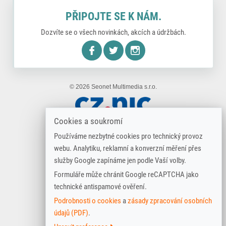
PŘIPOJTE SE K NÁM.
Dozvíte se o všech novinkách, akcích a údržbách.
nstagram
© 2026 Seonet Multimedia s.r.o.
Cookies a soukromí
Používáme nezbytné cookies pro technický provoz
webu. Analytiku, reklamní a konverzní měření přes
služby Google zapínáme jen podle Vaší volby.
Formuláře může chránit Google reCAPTCHA jako
technické antispamové ověření.
Podrobnosti o cookies
a
zásady zpracování osobních
údajů (PDF)
.