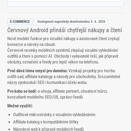
E-COMMERCE
Dostupnost naposledy zkontrolována
5. 6. 2026
Červnový Android přináší chytřejší nákupy a čtení
Nové mobilní funkce pro vizuální nákupy a asistované čtení zvyšují
konverze a nároky na obsah.
Červnové novinky mobilních systémů zlepšují vizuální vyhledávání
outfitů a čtení s pomocí AI. Obchody i vydavatelé řeší, jak připravit
obrázky, označení a feedy pro lepší výkon na telefonu.
Proč dává téma smysl pro doménu:
Vznikají projekty pro tvorbu
outfit-sad, affiliate katalogy a návody pro obchodníky. Srozumitelné
názvy zjednoduší SEO i komunikaci účelu webu.
Pro koho se hodí:
e‑shopy, affiliate partneři, obsahoví tvůrci,
konzultanti mobilního SEO/UX, správci feedů
Možné využití:
Outfitové mikrostránky s vizuálním vyhledáváním
Affiliate katalog s kompatibilními štítky
Návodový web k přípravě mobilních feedů