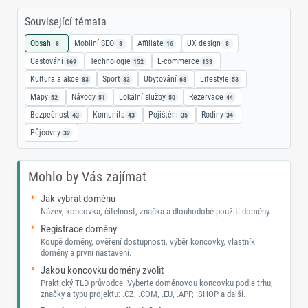
Související témata
Obsah
Mobilní SEO
Affiliate
UX design
8
8
16
8
Cestování
Technologie
E-commerce
169
152
133
Kultura a akce
Sport
Ubytování
Lifestyle
83
83
68
53
Mapy
Návody
Lokální služby
Rezervace
52
51
50
44
Bezpečnost
Komunita
Pojištění
Rodiny
43
43
35
34
Půjčovny
32
Mohlo by Vás zajímat
Jak vybrat doménu
Název, koncovka, čitelnost, značka a dlouhodobé použití domény.
Registrace domény
Koupě domény, ověření dostupnosti, výběr koncovky, vlastník
domény a první nastavení.
Jakou koncovku domény zvolit
Praktický TLD průvodce. Vyberte doménovou koncovku podle trhu,
značky a typu projektu: .CZ, .COM, .EU, .APP, .SHOP a další.