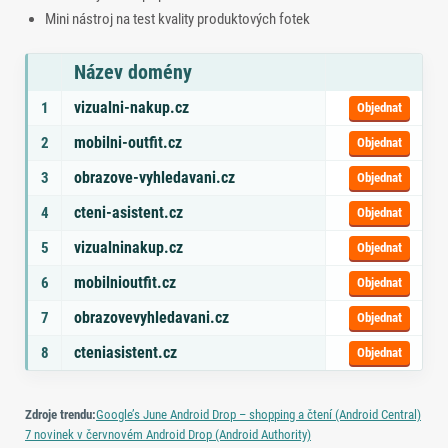
Mini nástroj na test kvality produktových fotek
Název domény
Seznam doporučených domén s tématy a odkazem na objednávku
vizualni-nakup.cz
1
Objednat
mobilni-outfit.cz
2
Objednat
obrazove-vyhledavani.cz
3
Objednat
cteni-asistent.cz
4
Objednat
vizualninakup.cz
5
Objednat
mobilnioutfit.cz
6
Objednat
obrazovevyhledavani.cz
7
Objednat
cteniasistent.cz
8
Objednat
Zdroje trendu:
Google’s June Android Drop – shopping a čtení (Android Central)
7 novinek v červnovém Android Drop (Android Authority)