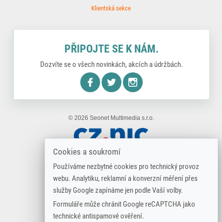
Klientská sekce
PŘIPOJTE SE K NÁM.
Dozvíte se o všech novinkách, akcích a údržbách.
nstagram
© 2026 Seonet Multimedia s.r.o.
Cookies a soukromí
Používáme nezbytné cookies pro technický provoz
webu. Analytiku, reklamní a konverzní měření přes
služby Google zapínáme jen podle Vaší volby.
Formuláře může chránit Google reCAPTCHA jako
technické antispamové ověření.