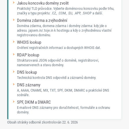
Jakou koncovku domény zvolit
Praktický TLD průvodce. Vyberte doménovou koncovku podle trhu,
značky a typu projektu: .CZ, .COM, .EU, .APP, .SHOP a další.
Doména zdarma a zvýhodnění
Doména zdarma, domena zdarma i domény zdarma: kdy jde o
adresu .jajsem.in/.toje.in k hostingu a kdy o zvýhodněnou vlastní
registrovanou doménu.
WHOIS lookup
Ověření registračních informací a dostupných WHOIS dat.
RDAP lookup
Strukturovaná JSON odpověď o doméně, registrátorovi,
nameserverech a stavu domény.
DNS lookup
Technická kontrola DNS odpovědí a záznamů domény.
DNS záznamy
A, AAAA, CNAME, MX, TXT, SPF, DKIM, DMARC a praktické DNS
scénáře.
SPF, DKIM a DMARC
E-mailové DNS záznamy pro doručitelnost, formuláře a ochranu
domény.
Obsah stránky odborně zkontrolován
22. 6. 2026