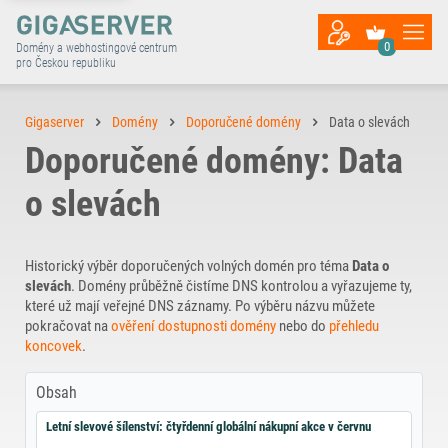
0
Domény a webhostingové centrum
pro Českou republiku
Gigaserver
Domény
Doporučené domény
Data o slevách
Doporučené domény: Data
o slevách
Historický výběr doporučených volných domén pro téma
Data o
slevách
. Domény průběžně čistíme DNS kontrolou a vyřazujeme ty,
které už mají veřejné DNS záznamy. Po výběru názvu můžete
pokračovat na
ověření dostupnosti domény
nebo do
přehledu
koncovek
.
Obsah
Letní slevové šílenství: čtyřdenní globální nákupní akce v červnu