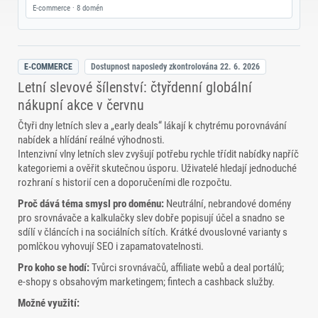
E-commerce · 8 domén
E-COMMERCE
Dostupnost naposledy zkontrolována
22. 6. 2026
Letní slevové šílenství: čtyřdenní globální
nákupní akce v červnu
Čtyři dny letních slev a „early deals“ lákají k chytrému porovnávání
nabídek a hlídání reálné výhodnosti.
Intenzivní vlny letních slev zvyšují potřebu rychle třídit nabídky napříč
kategoriemi a ověřit skutečnou úsporu. Uživatelé hledají jednoduché
rozhraní s historií cen a doporučeními dle rozpočtu.
Proč dává téma smysl pro doménu:
Neutrální, nebrandové domény
pro srovnávače a kalkulačky slev dobře popisují účel a snadno se
sdílí v článcích i na sociálních sítích. Krátké dvouslovné varianty s
pomlčkou vyhovují SEO i zapamatovatelnosti.
Pro koho se hodí:
Tvůrci srovnávačů, affiliate webů a deal portálů;
e‑shopy s obsahovým marketingem; fintech a cashback služby.
Možné využití: