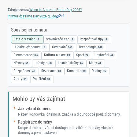
Zdroje trendu:
When is Amazon Prime Day 2026?
+1
PCWorld: Prime Day 2026 guide
Související témata
Data o slevách
Srovnávače cen
Rozpočtové tipy
8
8
8
Hlídače výhodnosti
Cestování
Technologie
8
161
148
E-commerce
Kultura a akce
Sport
Ubytování
126
83
79
69
Návody
Lifestyle
Lokální služby
Mapy
51
50
46
44
Bezpečnost
Rezervace
Komunita
Rodiny
43
40
39
35
Alerty
Pojištění
31
31
Mohlo by Vás zajímat
Jak vybrat doménu
Název, koncovka, čitelnost, značka a dlouhodobé použití domény.
Registrace domény
Koupě domény, ověření dostupnosti, výběr koncovky, vlastník
domény a první nastavení.