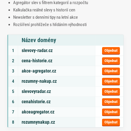
Agregátor slev s filtrem kategorií a rozpočtu
Kalkulačka reálné slevy s historií cen
Newsletter s denními tipy na letní akce
Rozšíření prohlížeče s hlídáním výhodnosti
Název domény
Seznam doporučených domén s tématy a odkazem na objednávku
slevovy-radar.cz
1
Objednat
cena-historie.cz
2
Objednat
akce-agregator.cz
3
Objednat
rozumny-nakup.cz
4
Objednat
slevovyradar.cz
5
Objednat
cenahistorie.cz
6
Objednat
akceagregator.cz
7
Objednat
rozumnynakup.cz
8
Objednat