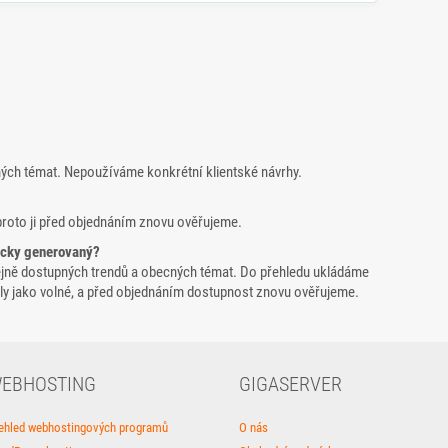
ných témat. Nepoužíváme konkrétní klientské návrhy.
proto ji před objednáním znovu ověřujeme.
icky generovaný?
ejně dostupných trendů a obecných témat. Do přehledu ukládáme
yšly jako volné, a před objednáním dostupnost znovu ověřujeme.
EBHOSTING
GIGASERVER
ehled webhostingových programů
O nás