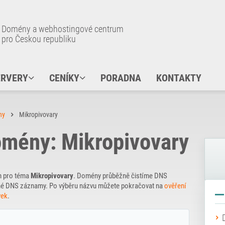
Domény a webhostingové centrum
pro Českou republiku
ERVERY
CENÍKY
PORADNA
KONTAKTY
ny
Mikropivovary
mény: Mikropivovary
n pro téma
Mikropivovary
. Domény průběžně čistíme DNS
řejné DNS záznamy. Po výběru názvu můžete pokračovat na
ověření
vek
.