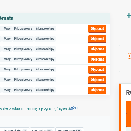
+
témata
azem na objednávku
Objednat
d
Mapy
Mikropivovary
Víkendové tipy
Objednat
d
Mapy
Mikropivovary
Víkendové tipy
Objednat
d
Mapy
Mikropivovary
Víkendové tipy
Objednat
d
Mapy
Mikropivovary
Víkendové tipy
Objednat
d
Mapy
Mikropivovary
Víkendové tipy
Objednat
d
Mapy
Mikropivovary
Víkendové tipy
Objednat
d
Mapy
Mikropivovary
Víkendové tipy
R
+1
ovské pivobraní – termíny a program (Praguest)