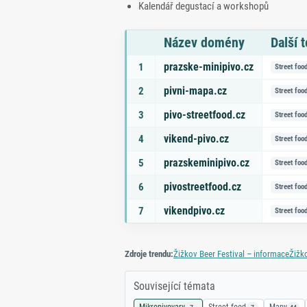
Kalendář degustací a workshopů
Název domény
Další 
Seznam doporučených domén s tématy a odk
prazske-minipivo.cz
1
Street foo
pivni-mapa.cz
2
Street foo
pivo-streetfood.cz
3
Street foo
vikend-pivo.cz
4
Street foo
prazskeminipivo.cz
5
Street foo
pivostreetfood.cz
6
Street foo
vikendpivo.cz
7
Street foo
Zdroje trendu:
Žižkov Beer Festival – informace
Žižk
Související témata