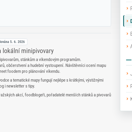
olována
5. 6. 2026
a lokální minipivovary
minipivovarům, stánkům a víkendovým programům.
varů, občerstvení a hudební vystoupení. Návštěvníci ocení mapu
street foodem pro plánování víkendu.
dce a tematické mapy fungují nejlépe s krátkými, výstižnými
 i newsletter s tipy.
pražských akcí, foodblogeři, pořadatelé menších stánků a pivovarů