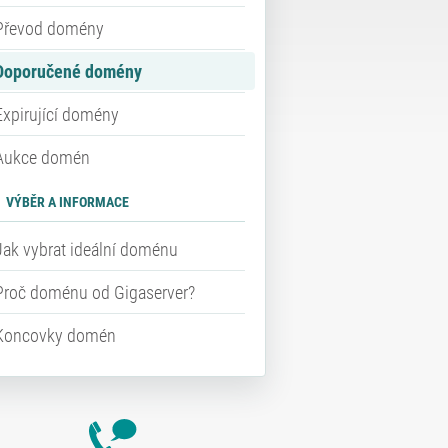
Převod domény
Doporučené domény
Expirující domény
Aukce domén
VÝBĚR A INFORMACE
Jak vybrat ideální doménu
Proč doménu od Gigaserver?
Koncovky domén