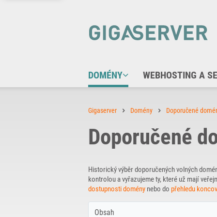
DOMÉNY
WEBHOSTING A S
Gigaserver
Domény
Doporučené domé
Doporučené do
Historický výběr doporučených volných domé
kontrolou a vyřazujeme ty, které už mají ve
dostupnosti domény
nebo do
přehledu konco
Obsah