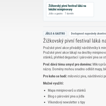
Žižkovský pivní festival láká na
lokální minipivovary
Jídlo a gastro · 7 domén
JÍDLO A GASTRO
Dostupnost naposledy zkontr
Žižkovský pivní festival láká n
Pražské pivní akce přivádějí návštěvníky k 
Pražské pivní akce lákají na desítky minipivo
stánků, přehled degustací i párování piva se 
Proč dává téma smysl pro doménu:
Mikroprůvo
názvy. Domény mohou snadno odlišit mapy, blog
Pro koho se hodí:
milovníci piva, návštěvníci 
Možné využití:
Mapa minipivovarů a stánků
Blog o párování piva a jídla
Víkendový newsletter s tipy