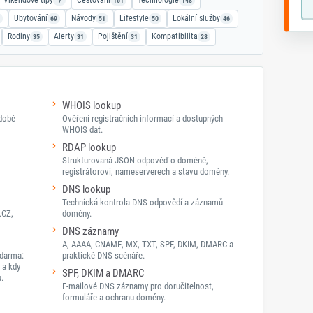
Víkendové tipy
Cestování
Technologie
7
161
148
Ubytování
Návody
Lifestyle
Lokální služby
69
51
50
46
Rodiny
Alerty
Pojištění
Kompatibilita
35
31
31
28
WHOIS lookup
odobé
Ověření registračních informací a dostupných
WHOIS dat.
RDAP lookup
Strukturovaná JSON odpověď o doméně,
registrátorovi, nameserverech a stavu domény.
DNS lookup
Technická kontrola DNS odpovědí a záznamů
.CZ,
domény.
DNS záznamy
A, AAAA, CNAME, MX, TXT, SPF, DKIM, DMARC a
darma:
praktické DNS scénáře.
 a kdy
SPF, DKIM a DMARC
.
E-mailové DNS záznamy pro doručitelnost,
formuláře a ochranu domény.