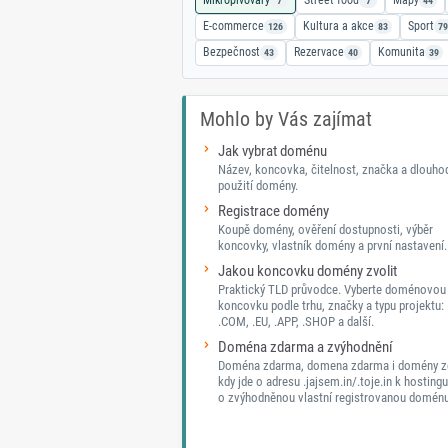
Mikropivovary
Street food
Mapy
7
7
44
E-commerce
Kultura a akce
Sport
126
83
79
Bezpečnost
Rezervace
Komunita
43
40
39
Mohlo by Vás zajímat
Jak vybrat doménu
Název, koncovka, čitelnost, značka a dlouh
použití domény.
Registrace domény
Koupě domény, ověření dostupnosti, výběr
koncovky, vlastník domény a první nastavení.
Jakou koncovku domény zvolit
Praktický TLD průvodce. Vyberte doménovou
koncovku podle trhu, značky a typu projektu: 
.COM, .EU, .APP, .SHOP a další.
Doména zdarma a zvýhodnění
Doména zdarma, domena zdarma i domény z
kdy jde o adresu .jajsem.in/.toje.in k hostingu
o zvýhodněnou vlastní registrovanou doménu