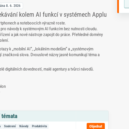
vána
8. 6. 2026
kávání kolem AI funkcí v systémech Applu
artphonech a noteboocích výrazně roste.
r pro návody k systémovým AI funkcím bez nutnosti cloudu.
zařízení a jak nové nástroje zapojit do práce. Přehledné domény
olení.
tazy k „mobilní AI“, „lokálním modelům“ a „systémovým
jí značková slova. Dvouslové názvy jasně komunikují téma a
elé digitálních dovedností, malé agentury a tvůrci návodů.
blon
í
í témata
azem na objednávku
Objednat
a
Soukromí
Návody
Produktivita