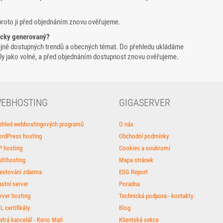
proto ji před objednáním znovu ověřujeme.
icky generovaný?
ejně dostupných trendů a obecných témat. Do přehledu ukládáme
yšly jako volné, a před objednáním dostupnost znovu ověřujeme.
EBHOSTING
GIGASERVER
ehled webhostingových programů
O nás
rdPress hosting
Obchodní podmínky
P hosting
Cookies a soukromí
ltihosting
Mapa stránek
estování zdarma
ESG Report
astní server
Poradna
rver hosting
Technická podpora - kontakty
L certifikáty
Blog
ytrá kancelář - Kerio Mail
Klientská sekce