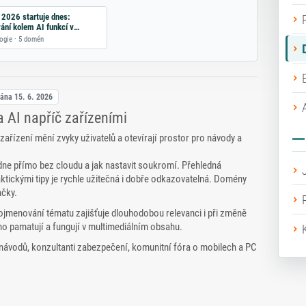
026 startuje dnes:
ání kolem AI funkcí v
ech Applu
ogie · 5 domén
vána
15. 6. 2026
 AI napříč zařízeními
zařízení mění zvyky uživatelů a otevírají prostor pro návody a
vládne přímo bez cloudu a jak nastavit soukromí. Přehledná
ktickými tipy je rychle užitečná i dobře odkazovatelná. Domény
ačky.
jmenování tématu zajišťuje dlouhodobou relevanci i při změně
o pamatují a fungují v multimediálním obsahu.
i návodů, konzultanti zabezpečení, komunitní fóra o mobilech a PC