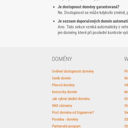
Je dostupnost domény garantovaná?
Ne. Dostupnost se může kdykoliv změnit, 
Je seznam doporučených domén automat
Ano. Tato sekce vzniká automaticky z veř
jen domény, které při poslední kontrole v
DOMÉNY
W
Ověření dostupnosti domény
Př
Ceník domén
Wo
Převod domény
VI
Koncovky domén
Mu
Jak vybrat ideální doménu
Ot
DNS záznamy
Vl
Proč doména od Gigaserver?
Se
Poradna - domény
SS
Partnerský program
Ch