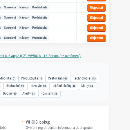
Objednat
a
Soukromí
Návody
Produktivita
Objednat
a
Soukromí
Návody
Produktivita
Objednat
a
Soukromí
Návody
Produktivita
Objednat
a
Soukromí
Návody
Produktivita
í 8. 6.
Apple (CZ): WWDC 8.–12. června (cz oznámení)
Mobilita
Produktivita
Cestování
Technologie
7
14
161
148
Ubytování
Lifestyle
Lokální služby
Mapy
69
50
46
44
Rodiny
Alerty
Pojištění
35
31
31
WHOIS lookup
odobé
Ověření registračních informací a dostupných