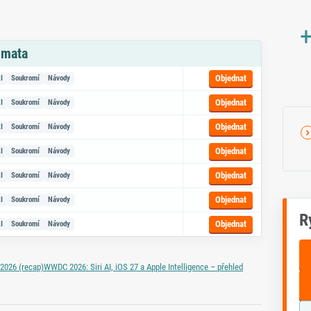
+
émata
azem na objednávku
Objednat
I
Soukromí
Návody
Objednat
I
Soukromí
Návody
Objednat
I
Soukromí
Návody
Objednat
I
Soukromí
Návody
Objednat
I
Soukromí
Návody
Objednat
I
Soukromí
Návody
R
Objednat
I
Soukromí
Návody
2026 (recap)
WWDC 2026: Siri AI, iOS 27 a Apple Intelligence – přehled