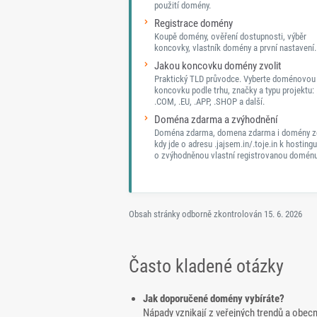
použití domény.
Registrace domény
Koupě domény, ověření dostupnosti, výběr
koncovky, vlastník domény a první nastavení.
Jakou koncovku domény zvolit
Praktický TLD průvodce. Vyberte doménovou
koncovku podle trhu, značky a typu projektu: 
.COM, .EU, .APP, .SHOP a další.
Doména zdarma a zvýhodnění
Doména zdarma, domena zdarma i domény z
kdy jde o adresu .jajsem.in/.toje.in k hostingu
o zvýhodněnou vlastní registrovanou doménu
Obsah stránky odborně zkontrolován
15. 6. 2026
Často kladené otázky
Jak doporučené domény vybíráte?
Nápady vznikají z veřejných trendů a obec