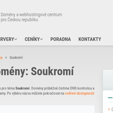
Domény a webhostingové centrum
pro Českou republiku
ERVERY
CENÍKY
PORADNA
KONTAKTY
ny
Soukromí
omény: Soukromí
n pro téma
Soukromí
. Domény průběžně čistíme DNS kontrolou a
znamy. Po výběru názvu můžete pokračovat na
ověření dostupnosti