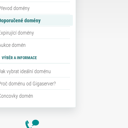
Převod domény
Doporučené domény
Expirující domény
Aukce domén
VÝBĚR A INFORMACE
Jak vybrat ideální doménu
Proč doménu od Gigaserver?
Koncovky domén