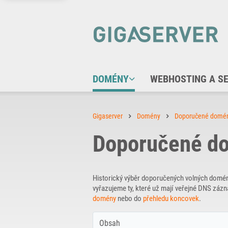
DOMÉNY
WEBHOSTING A S
Gigaserver
Domény
Doporučené domé
Doporučené d
Historický výběr doporučených volných domé
vyřazujeme ty, které už mají veřejné DNS zá
domény
nebo do
přehledu koncovek
.
Obsah