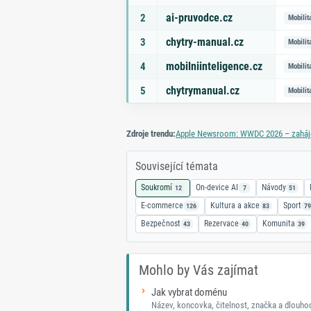
ai-pruvodce.cz
2
Mobilit
chytry-manual.cz
3
Mobilit
mobilniinteligence.cz
4
Mobilit
chytrymanual.cz
5
Mobilit
Zdroje trendu:
Apple Newsroom: WWDC 2026 – zahájen
Související témata
Soukromí
On‑device AI
Návody
12
7
51
E-commerce
Kultura a akce
Sport
126
83
79
Bezpečnost
Rezervace
Komunita
43
40
39
Mohlo by Vás zajímat
Jak vybrat doménu
Název, koncovka, čitelnost, značka a dlouh