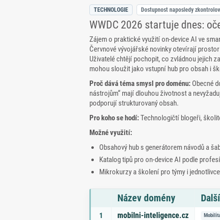
TECHNOLOGIE
Dostupnost naposledy zkontrolo
WWDC 2026 startuje dnes: oče
Zájem o praktické využití on‑device AI ve sm
Červnové vývojářské novinky otevírají prosto
Uživatelé chtějí pochopit, co zvládnou jejich 
mohou sloužit jako vstupní hub pro obsah i šk
Proč dává téma smysl pro doménu:
Obecné do
nástrojům“ mají dlouhou životnost a nevyžadu
podporují strukturovaný obsah.
Pro koho se hodí:
Technologičtí blogeři, školit
Možné využití:
Obsahový hub s generátorem návodů a ša
Katalog tipů pro on‑device AI podle profes
Mikrokurzy a školení pro týmy i jednotlivce
Název domény
Dalš
Seznam doporučených domén s tématy a odk
mobilni-inteligence.cz
1
Mobilit