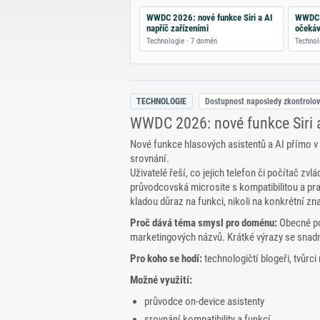
WWDC 2026: nové funkce Siri a AI
WWDC 2
napříč zařízeními
očekáv
systém
Technologie · 7 domén
Technol
TECHNOLOGIE
Dostupnost naposledy zkontrolo
WWDC 2026: nové funkce Siri a
Nové funkce hlasových asistentů a AI přímo v 
srovnání.
Uživatelé řeší, co jejich telefon či počítač z
průvodcovská microsite s kompatibilitou a pra
kladou důraz na funkci, nikoli na konkrétní zn
Proč dává téma smysl pro doménu:
Obecné po
marketingových názvů. Krátké výrazy se snadn
Pro koho se hodí:
technologičtí blogeři, tvůrc
Možné využití:
průvodce on‑device asistenty
srovnání kompatibility a funkcí