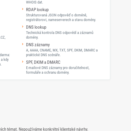
WHOIS dat.
RDAP lookup
Strukturovaná JSON odpověď o doméně,
registrátorovi, nameserverech a stavu domény.
DNS lookup
Technická kontrola DNS odpovědí a záznamů
.CZ,
domény.
DNS záznamy
A, AAAA, CNAME, MX, TXT, SPF, DKIM, DMARC a
darma:
praktické DNS scénáře.
 a kdy
SPF, DKIM a DMARC
.
E-mailové DNS záznamy pro doručitelnost,
formuláře a ochranu domény.
ných témat. Nepoužíváme konkrétní klientské návrhy.