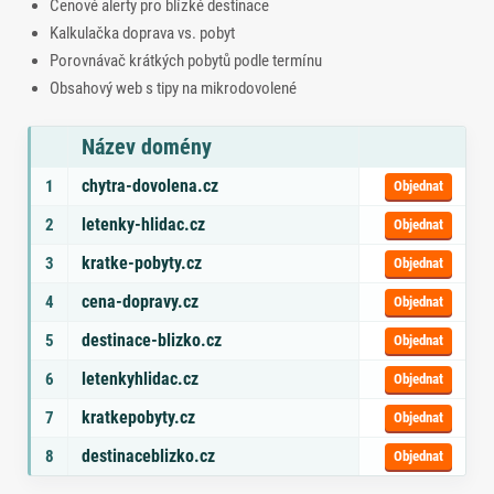
Cenové alerty pro blízké destinace
Kalkulačka doprava vs. pobyt
Porovnávač krátkých pobytů podle termínu
Obsahový web s tipy na mikrodovolené
Název domény
Seznam doporučených domén s tématy a odkazem na objednávku
chytra-dovolena.cz
1
Objednat
letenky-hlidac.cz
2
Objednat
kratke-pobyty.cz
3
Objednat
cena-dopravy.cz
4
Objednat
destinace-blizko.cz
5
Objednat
letenkyhlidac.cz
6
Objednat
kratkepobyty.cz
7
Objednat
destinaceblizko.cz
8
Objednat