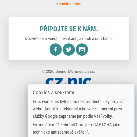
Klientská sekce
PŘIPOJTE SE K NÁM.
Dozvíte se o všech novinkách, akcích a údržbách.
nstagram
© 2026 Seonet Multimedia s.r.o.
Cookies a soukromí
Používáme nezbytné cookies pro technický provoz
webu. Analytiku, reklamní a konverzní měření přes
služby Google zapínáme jen podle Vaší volby.
Formuláře může chránit Google reCAPTCHA jako
technické antispamové ověření.