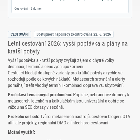
Cestování · 8 domén
CESTOVÁNÍ
Dostupnost naposledy zkontrolována
22. 6. 2026
Letní cestování 2026: vyšší poptávka a plány na
kratší pobyty
Vyšší poptávka a kratší pobyty zvyšují zájem o chytré volby
destinací, termínů a cenových upozornění.
Cestující hledají dostupné varianty pro krátké pobyty a rychle se
rozhodují podle celkových nákladů. Metasearch srovnání a alerty
pomáhají trefit vhodný termín i kombinaci doprava vs. ubytování.
Proč dává téma smysl pro doménu:
Popisné, nebrandové domény k
metasearch, letenkám a kalkulačkám jsou univerzální a dobře se
vážou na SEO dotazy v sezóně.
Pro koho se hodí:
Tvůrci metasearch nástrojů, cestovní blogeři, OTA
affiliate projekty, regionální DMO a fintech pro cestování.
Možné využití: