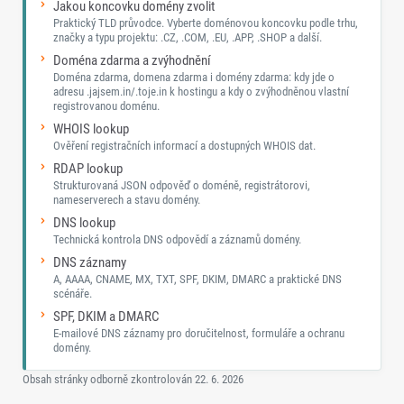
Jakou koncovku domény zvolit
Praktický TLD průvodce. Vyberte doménovou koncovku podle trhu,
značky a typu projektu: .CZ, .COM, .EU, .APP, .SHOP a další.
Doména zdarma a zvýhodnění
Doména zdarma, domena zdarma i domény zdarma: kdy jde o
adresu .jajsem.in/.toje.in k hostingu a kdy o zvýhodněnou vlastní
registrovanou doménu.
WHOIS lookup
Ověření registračních informací a dostupných WHOIS dat.
RDAP lookup
Strukturovaná JSON odpověď o doméně, registrátorovi,
nameserverech a stavu domény.
DNS lookup
Technická kontrola DNS odpovědí a záznamů domény.
DNS záznamy
A, AAAA, CNAME, MX, TXT, SPF, DKIM, DMARC a praktické DNS
scénáře.
SPF, DKIM a DMARC
E-mailové DNS záznamy pro doručitelnost, formuláře a ochranu
domény.
Obsah stránky odborně zkontrolován
22. 6. 2026