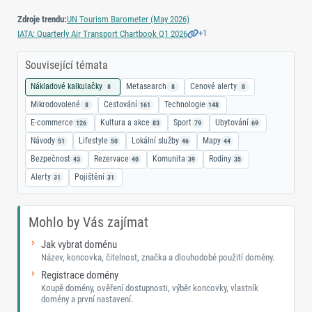
Zdroje trendu:
UN Tourism Barometer (May 2026)
+1
IATA: Quarterly Air Transport Chartbook Q1 2026
Související témata
Nákladové kalkulačky
Metasearch
Cenové alerty
8
8
8
Mikrodovolené
Cestování
Technologie
8
161
148
E-commerce
Kultura a akce
Sport
Ubytování
126
83
79
69
Návody
Lifestyle
Lokální služby
Mapy
51
50
46
44
Bezpečnost
Rezervace
Komunita
Rodiny
43
40
39
35
Alerty
Pojištění
31
31
Mohlo by Vás zajímat
Jak vybrat doménu
Název, koncovka, čitelnost, značka a dlouhodobé použití domény.
Registrace domény
Koupě domény, ověření dostupnosti, výběr koncovky, vlastník
domény a první nastavení.