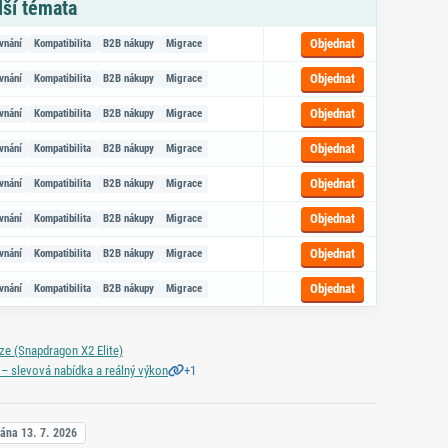
lší témata
azem na objednávku
Objednat
vnání
Kompatibilita
B2B nákupy
Migrace
Objednat
vnání
Kompatibilita
B2B nákupy
Migrace
Objednat
vnání
Kompatibilita
B2B nákupy
Migrace
Objednat
vnání
Kompatibilita
B2B nákupy
Migrace
Objednat
vnání
Kompatibilita
B2B nákupy
Migrace
Objednat
vnání
Kompatibilita
B2B nákupy
Migrace
Objednat
vnání
Kompatibilita
B2B nákupy
Migrace
Objednat
vnání
Kompatibilita
B2B nákupy
Migrace
e (Snapdragon X2 Elite)
+1
 – slevová nabídka a reálný výkon
vána
13. 7. 2026