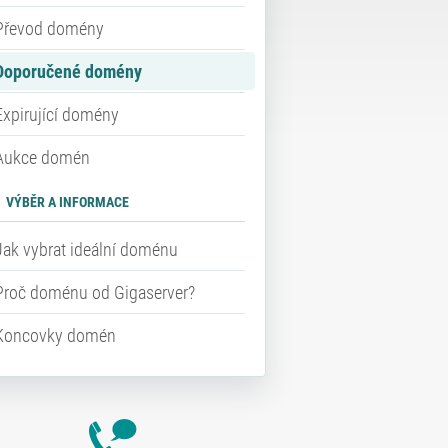
Převod domény
Doporučené domény
Expirující domény
Aukce domén
VÝBĚR A INFORMACE
Jak vybrat ideální doménu
Proč doménu od Gigaserver?
Koncovky domén