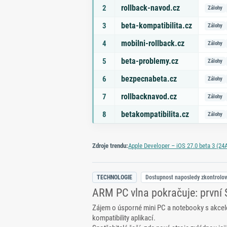
rollback-navod.cz
2
Zálohy
beta-kompatibilita.cz
3
Zálohy
mobilni-rollback.cz
4
Zálohy
beta-problemy.cz
5
Zálohy
bezpecnabeta.cz
6
Zálohy
rollbacknavod.cz
7
Zálohy
betakompatibilita.cz
8
Zálohy
Zdroje trendu:
Apple Developer – iOS 27.0 beta 3 (24
TECHNOLOGIE
Dostupnost naposledy zkontrolo
ARM PC vlna pokračuje: první
Zájem o úsporné mini PC a notebooky s akceler
kompatibility aplikací.