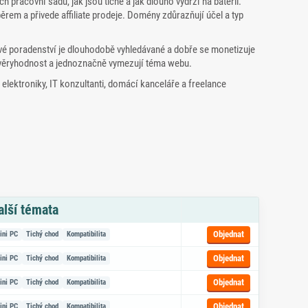
ch pracovní sadu, jak jsou tiché a jak dlouho vydrží na baterii.
em a přivede affiliate prodeje. Domény zdůrazňují účel a typ
é poradenství je dlouhodobě vyhledávané a dobře se monetizuje
 důvěryhodnost a jednoznačně vymezují téma webu.
elektroniky, IT konzultanti, domácí kanceláře a freelance
alší témata
azem na objednávku
Objednat
ini PC
Tichý chod
Kompatibilita
Objednat
ini PC
Tichý chod
Kompatibilita
Objednat
ini PC
Tichý chod
Kompatibilita
Objednat
ini PC
Tichý chod
Kompatibilita