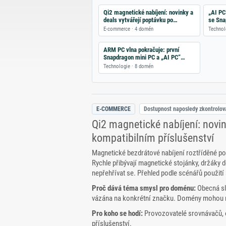
Qi2 magnetické nabíjení: novinky a
„AI PC
deals vytvářejí poptávku po
se Sna
kompatibilním příslušenství
výdrží
E-commerce · 4 domén
Technol
ARM PC vlna pokračuje: první
Snapdragon mini PC a „AI PC“
doporučení
Technologie · 8 domén
E-COMMERCE
Dostupnost naposledy zkontrolo
Qi2 magnetické nabíjení: novin
kompatibilním příslušenství
Magnetické bezdrátové nabíjení roztříděné pod
Rychle přibývají magnetické stojánky, držáky d
nepřehřívat se. Přehled podle scénářů použití
Proč dává téma smysl pro doménu:
Obecná slo
vázána na konkrétní značku. Domény mohou n
Pro koho se hodí:
Provozovatelé srovnávačů, o
příslušenství.