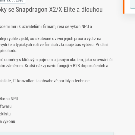
vána
13. 7. 2026
ooky se Snapdragon X2/X Elite a dlouhou
cemi míří k uživatelům i firmám, řeší se výkon NPU a
í rychle zjistit, co skutečně ovlivní jejich práci a výdrž na
 výdrže a typických rolí ve firmách zkracuje čas výběru. Přidání
 přechodu.
é domény s klíčovým pojmem a jasným úkolem, jako srovnání či
pním záměrem. Kratší názvy navíc fungují v B2B doporučeních a
alisté, IT konzultanti a obsahové portály o technice.
výkonu NPU
oftwaru
klistu
 a výkonu