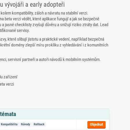
u vývojáři a early adopteři
lem kompatibility, záloh a návratu na stabilní verzi.
na beta verzi vědět, které aplikace fungují a jak se bezpečně
a jasné checklisty zvyšují důvěru a snižují riziko ztráty dat. Lead
fikované servisy.
zvy, které slibují jistotu a praktické vedení, například bezpečná
nkrétní domény zlepší míru prokliku z vyhledávání i z komunitních
enci, servisní partneři a autoři návodů k mobilním systémům.
lu zařízení
ta verzi
 témata
azem na objednávku
Objednat
Kompatibilita
Návody
Rollback