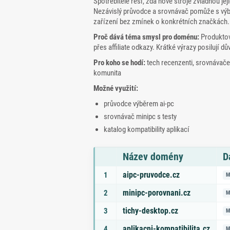
Spotřebitelé řeší, zda nové stroje zvládnou jeji
Nezávislý průvodce a srovnávač pomůže s výběr
zařízení bez zmínek o konkrétních značkách.
Proč dává téma smysl pro doménu:
Produktov
přes affiliate odkazy. Krátké výrazy posilují
Pro koho se hodí:
tech recenzenti, srovnávače 
komunita
Možné využití:
průvodce výběrem ai‑pc
srovnávač minipc s testy
katalog kompatibility aplikací
Název domény
D
Seznam doporučených domén s tématy a odk
aipc-pruvodce.cz
1
M
minipc-porovnani.cz
2
M
tichy-desktop.cz
3
M
aplikacni-kompatibilita.cz
4
M