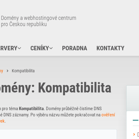
Domény a webhostingové centrum
pro Českou republiku
ERVERY
CENÍKY
PORADNA
KONTAKTY
ny
Kompatibilita
mény: Kompatibilita
n pro téma
Kompatibilita
. Domény průběžně čistíme DNS
řejné DNS záznamy. Po výběru názvu můžete pokračovat na
ověření
vek
.