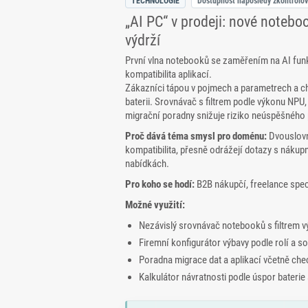
TECHNOLOGIE
Dostupnost naposledy zkontrolo
„AI PC“ v prodeji: nové noteb
výdrží
První vlna notebooků se zaměřením na AI funk
kompatibilita aplikací.
Zákazníci tápou v pojmech a parametrech a chtěj
baterii. Srovnávač s filtrem podle výkonu NPU,
migrační poradny snižuje riziko neúspěšného
Proč dává téma smysl pro doménu:
Dvouslovn
kompatibilita, přesně odrážejí dotazy s náku
nabídkách.
Pro koho se hodí:
B2B nákupčí, freelance speci
Možné využití:
Nezávislý srovnávač notebooků s filtrem 
Firemní konfigurátor výbavy podle rolí a s
Poradna migrace dat a aplikací včetně chec
Kalkulátor návratnosti podle úspor baterie