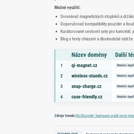
Možné využití:
Srovnávač magnetických stojánků a držáků
Doporučovač kompatibility pouzder a tlouš
Kurátorované cestovní sety pro kancelář, a
Blog s testy chlazení a dlouhodobé výdrže
Název domény
Další t
Seznam doporučených domén s tématy a odk
qi-magnet.cz
1
Mobilní dopl
wireless-stands.cz
2
Mobilní dopl
snap-charge.cz
3
Mobilní dopl
case-friendly.cz
4
Mobilní dopl
Zdroje trendu:
9to5Google: Samsung uvádí nové magn