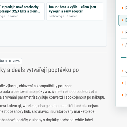
“ v prodeji: nové notebooky
iOS 27 beta 3 vyšla – cílem jsou
pdragon X2/X Elite a dlouhou
vývojáři a early adopteři
ogie · 8 domén
Technologie · 8 domén
vána
3. 8. 2026
ky a deals vytvářejí poptávku po
le výkonu, chlazení a kompatibility pouzder.
o auta a cestovní nabíječky a uživatelé řeší, co bude držet a
 a srovnání parametrů zvyšuje konverzi i spokojenost po nákupu.
va kolem qi, wireless, charge nebo case líčí funkci a nejsou
ést obsahový hub, srovnávač i kurátorovaný marketplace.
bsahové portály, e‑shopy s doplňky a výrobci white‑label