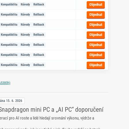
Objednat
Kompatibilita
Návody
Rollback
Objednat
Kompatibilita
Návody
Rollback
Objednat
Kompatibilita
Návody
Rollback
Objednat
Kompatibilita
Návody
Rollback
Objednat
Kompatibilita
Návody
Rollback
Objednat
Kompatibilita
Návody
Rollback
Objednat
Kompatibilita
Návody
Rollback
A5380h)
vána
15. 6. 2026
 Snapdragon mini PC a „AI PC“ doporučení
ací pro AI roste a lidé hledají srovnání výkonu, výdrže a