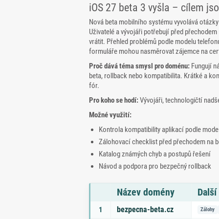
iOS 27 beta 3 vyšla – cílem jso
Nová beta mobilního systému vyvolává otázky ko
Uživatelé a vývojáři potřebují před přechodem 
vrátit. Přehled problémů podle modelu telefonu 
formuláře mohou nasměrovat zájemce na certi
Proč dává téma smysl pro doménu:
Fungují ná
beta, rollback nebo kompatibilita. Krátké a ko
fór.
Pro koho se hodí:
Vývojáři, technologičtí nadš
Možné využití:
Kontrola kompatibility aplikací podle mode
Zálohovací checklist před přechodem na be
Katalog známých chyb a postupů řešení
Návod a podpora pro bezpečný rollback
Název domény
Další
Seznam doporučených domén s tématy a odk
bezpecna-beta.cz
1
Zálohy