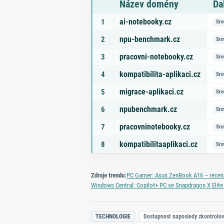
Název domény
Da
Seznam doporučených domén s tématy a odk
ai-notebooky.cz
1
Sro
npu-benchmark.cz
2
Sro
pracovni-notebooky.cz
3
Sro
kompatibilita-aplikaci.cz
4
Sro
migrace-aplikaci.cz
5
Sro
npubenchmark.cz
6
Sro
pracovninotebooky.cz
7
Sro
kompatibilitaaplikaci.cz
8
Sro
Zdroje trendu:
PC Gamer: Asus ZenBook A16 – recenz
Windows Central: Copilot+ PC se Snapdragon X Elite
TECHNOLOGIE
Dostupnost naposledy zkontrolo