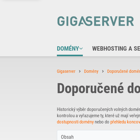
DOMÉNY
WEBHOSTING A S
Gigaserver
Domény
Doporučené domé
Doporučené do
Historický výběr doporučených volných domé
kontrolou a vyřazujeme ty, které už mají ve
dostupnosti domény
nebo do
přehledu konco
Obsah