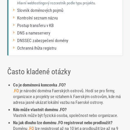
Hlavní webhostingový rozcestník podle typu projektu.
Slovník doménových pojmů
Kontrolní seznam názvu
Postup transferu v KB
DNS a nameservery
DNSSEC zabezpečení domény
Ochranná lhůta registru
Často kladené otázky
Co je doménová koncovka .FO?
.FO
je národní doména Faerských ostrovů. Hodí se pro firmy,
organizace a projekty se vztahem k Faerským ostrovům, kde má
adresa jasně ukázat lokální vazbu na Faerské ostrovy.
Kdo může vlastnit doménu .FO?
Vlastník může být fyzická osoba, společnost nebo organizace.
Na jak dlouho lze doménu .FO registrovat nebo prodloužit?
Doménu
.FO
lze registrovat až na 10 let a prodloužit lze až na 9