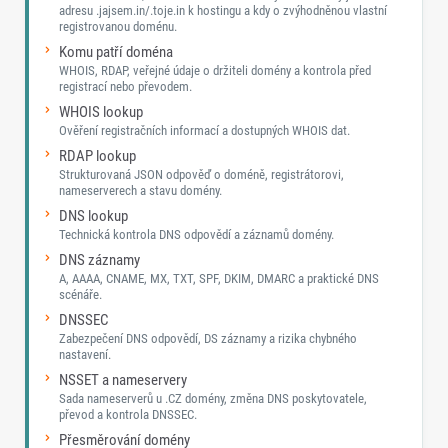
adresu .jajsem.in/.toje.in k hostingu a kdy o zvýhodněnou vlastní
registrovanou doménu.
Komu patří doména
WHOIS, RDAP, veřejné údaje o držiteli domény a kontrola před
registrací nebo převodem.
WHOIS lookup
Ověření registračních informací a dostupných WHOIS dat.
RDAP lookup
Strukturovaná JSON odpověď o doméně, registrátorovi,
nameserverech a stavu domény.
DNS lookup
Technická kontrola DNS odpovědí a záznamů domény.
DNS záznamy
A, AAAA, CNAME, MX, TXT, SPF, DKIM, DMARC a praktické DNS
scénáře.
DNSSEC
Zabezpečení DNS odpovědí, DS záznamy a rizika chybného
nastavení.
NSSET a nameservery
Sada nameserverů u .CZ domény, změna DNS poskytovatele,
převod a kontrola DNSSEC.
Přesměrování domény