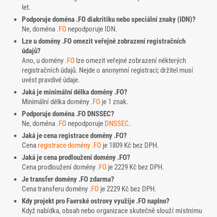
let.
Podporuje doména .FO diakritiku nebo speciální znaky (IDN)?
Ne, doména
.FO
nepodporuje IDN.
Lze u domény .FO omezit veřejné zobrazení registračních
údajů?
Ano, u domény
.FO
lze omezit veřejné zobrazení některých
registračních údajů. Nejde o anonymní registraci; držitel musí
uvést pravdivé údaje.
Jaká je minimální délka domény .FO?
Minimální délka domény
.FO
je 1 znak.
Podporuje doména .FO DNSSEC?
Ne, doména
.FO
nepodporuje
DNSSEC
.
Jaká je cena registrace domény .FO?
Cena
registrace domény
.FO
je 1809 Kč bez DPH.
Jaká je cena prodloužení domény .FO?
Cena prodloužení domény
.FO
je 2229 Kč bez DPH.
Je transfer domény .FO zdarma?
Cena transferu domény
.FO
je 2229 Kč bez DPH.
Kdy projekt pro Faerské ostrovy využije .FO naplno?
Když nabídka, obsah nebo organizace skutečně slouží místnímu