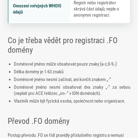
Registr nebo registrátor
Omezení veřejných WHOIS
skrývá část údajů; nejde o
údajů
anonymní registraci.
Co je třeba vědět pro registraci .FO
domény
Doménové jméno může obsahovat pouze znaky [a-z,0-9,-]
Délka domény je 1-63 znaků
Doménové jméno nesmí začínat, ani končit znakem „-“
Doménové jméno nesmí obsahovat dva znaky „-“ za sebou
(neplatí pro ACE řetězec „xn--“ v IDN doménách).
Vlastník může být fyzická osoba, společnost nebo organizace.
Převod .FO domény
Postup převodu .FO se řídí pravidly příslušného registru a nemusí