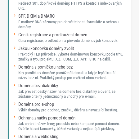
Redirect 301, doplňkové domény, HTTPS a kontrola indexovaných
URL.
SPF, DKIM a DMARC
E-mailové DNS záznamy pro doručitelnost, formuláře a ochranu
domény.
Ceník registrace a prodloužení domén
Cena registrace, prodloužení a převodu doménových koncovek.
Jakou koncovku domény zvolit
Praktický TLD průvodce. Vyberte doménovou koncovku podle trhu,
značky a typu projektu: .CZ, .COM, .EU, .APP, .SHOP a další.
Doména s pomlčkou nebo bez
Kdy pomlčka v doméně pomůže čitelnosti a kdy je lepší kratší
název bez ní. Praktický postup pro ověření obou variant.
Doména bez diakritiky
Jak převést český název na doménu bez diakritiky a ověřit, že
zůstane čitelný, jednoznačný a vhodný pro e-mail.
Doména pro e-shop
Výběr domény pro obchod, značku, důvěru a navazující hosting.
Ochrana značky pomocí domén
Jak chránit název firmy, produktu nebo kampaně pomocí domén.
Ověřte hlavní koncovky, běžné varianty a nejčastější překlepy.
Doména a webhosting