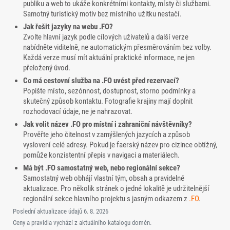
publiku a web to ukáže konkrétními kontakty, místy či službami.
Samotný turistický motiv bez místního užitku nestačí.
Jak řešit jazyky na webu .FO?
Zvolte hlavní jazyk podle cílových uživatelů a další verze
nabídněte viditelně, ne automatickým přesměrováním bez volby.
Každá verze musí mít aktuální praktické informace, ne jen
přeložený úvod.
Co má cestovní služba na .FO uvést před rezervací?
Popište místo, sezónnost, dostupnost, storno podmínky a
skutečný způsob kontaktu. Fotografie krajiny mají doplnit
rozhodovací údaje, ne je nahrazovat.
Jak volit název .FO pro místní i zahraniční návštěvníky?
Prověřte jeho čitelnost v zamýšlených jazycích a způsob
vyslovení celé adresy. Pokud je faerský název pro cizince obtížný,
pomůže konzistentní přepis v navigaci a materiálech.
Má být .FO samostatný web, nebo regionální sekce?
Samostatný web obhájí vlastní tým, obsah a pravidelné
aktualizace. Pro několik stránek o jedné lokalitě je udržitelnější
regionální sekce hlavního projektu s jasným odkazem z
.FO
.
Poslední aktualizace údajů
6. 8. 2026
Ceny a pravidla vychází z aktuálního katalogu domén.