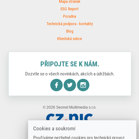
Mapa stránek
ESG Report
Poradna
Technická podpora - kontakty
Blog
Klientská sekce
PŘIPOJTE SE K NÁM.
Dozvíte se o všech novinkách, akcích a údržbách.
nstagram
© 2026 Seonet Multimedia s.r.o.
Cookies a soukromí
Používáme nezbytné cookies pro technický provoz