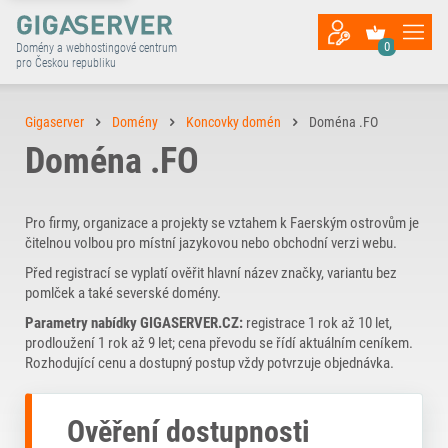
0
Domény a webhostingové centrum
pro Českou republiku
Gigaserver
Domény
Koncovky domén
Doména .FO
Doména .FO
Pro firmy, organizace a projekty se vztahem k Faerským ostrovům je
čitelnou volbou pro místní jazykovou nebo obchodní verzi webu.
Před registrací se vyplatí ověřit hlavní název značky, variantu bez
pomlček a také severské domény.
Parametry nabídky GIGASERVER.CZ:
registrace 1 rok až 10 let,
prodloužení 1 rok až 9 let; cena převodu se řídí aktuálním ceníkem.
Rozhodující cenu a dostupný postup vždy potvrzuje objednávka.
Ověření dostupnosti