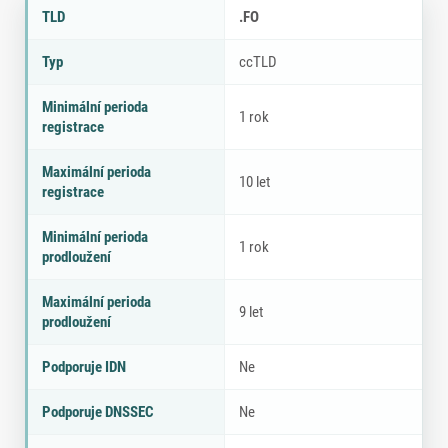
Parametry doménové koncovky .FO
P
H
TLD
.FO
a
o
r
d
Typ
ccTLD
a
n
m
o
Minimální perioda
e
t
1 rok
registrace
tr
a
Maximální perioda
10 let
registrace
Minimální perioda
1 rok
prodloužení
Maximální perioda
9 let
prodloužení
Podporuje IDN
Ne
Podporuje DNSSEC
Ne