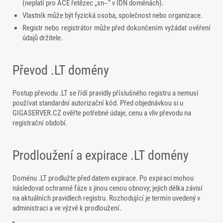
(neplatí pro ACE řetězec „xn--“ v IDN doménách).
Vlastník může být fyzická osoba, společnost nebo organizace.
Registr nebo registrátor může před dokončením vyžádat ověření
údajů držitele.
Převod .LT domény
Postup převodu .LT se řídí pravidly příslušného registru a nemusí
používat standardní autorizační kód. Před objednávkou si u
GIGASERVER.CZ ověřte potřebné údaje, cenu a vliv převodu na
registrační období.
Prodloužení a expirace .LT domény
Doménu .LT prodlužte před datem expirace. Po expiraci mohou
následovat ochranné fáze s jinou cenou obnovy; jejich délka závisí
na aktuálních pravidlech registru. Rozhodující je termín uvedený v
administraci a ve výzvě k prodloužení.