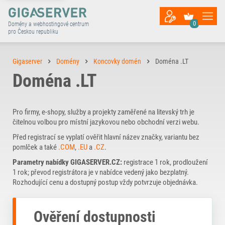
0
Domény a webhostingové centrum
pro Českou republiku
Gigaserver
Domény
Koncovky domén
Doména .LT
Doména .LT
Pro firmy, e-shopy, služby a projekty zaměřené na litevský trh je
čitelnou volbou pro místní jazykovou nebo obchodní verzi webu.
Před registrací se vyplatí ověřit hlavní název značky, variantu bez
pomlček a také
.COM
,
.EU
a
.CZ
.
Parametry nabídky GIGASERVER.CZ:
registrace 1 rok, prodloužení
1 rok; převod registrátora je v nabídce vedený jako bezplatný.
Rozhodující cenu a dostupný postup vždy potvrzuje objednávka.
Ověření dostupnosti