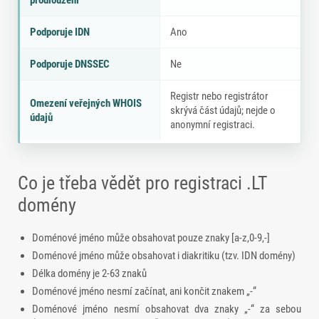
prodloužení
Podporuje IDN
Ano
Podporuje DNSSEC
Ne
Registr nebo registrátor
Omezení veřejných WHOIS
skrývá část údajů; nejde o
údajů
anonymní registraci.
Co je třeba vědět pro registraci .LT
domény
Doménové jméno může obsahovat pouze znaky [a-z,0-9,-]
Doménové jméno může obsahovat i diakritiku (tzv. IDN domény)
Délka domény je 2-63 znaků
Doménové jméno nesmí začínat, ani končit znakem „-“
Doménové jméno nesmí obsahovat dva znaky „-“ za sebou