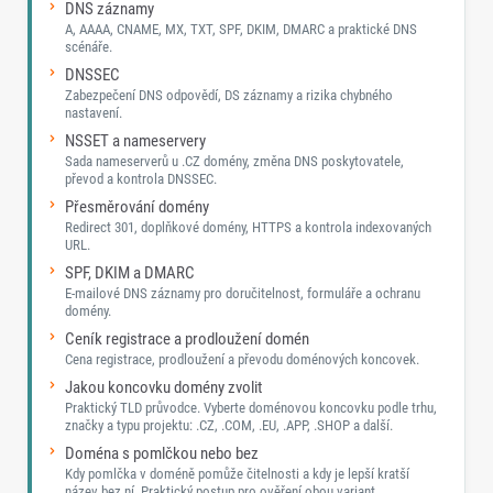
DNS záznamy
A, AAAA, CNAME, MX, TXT, SPF, DKIM, DMARC a praktické DNS
scénáře.
DNSSEC
Zabezpečení DNS odpovědí, DS záznamy a rizika chybného
nastavení.
NSSET a nameservery
Sada nameserverů u .CZ domény, změna DNS poskytovatele,
převod a kontrola DNSSEC.
Přesměrování domény
Redirect 301, doplňkové domény, HTTPS a kontrola indexovaných
URL.
SPF, DKIM a DMARC
E-mailové DNS záznamy pro doručitelnost, formuláře a ochranu
domény.
Ceník registrace a prodloužení domén
Cena registrace, prodloužení a převodu doménových koncovek.
Jakou koncovku domény zvolit
Praktický TLD průvodce. Vyberte doménovou koncovku podle trhu,
značky a typu projektu: .CZ, .COM, .EU, .APP, .SHOP a další.
Doména s pomlčkou nebo bez
Kdy pomlčka v doméně pomůže čitelnosti a kdy je lepší kratší
název bez ní. Praktický postup pro ověření obou variant.