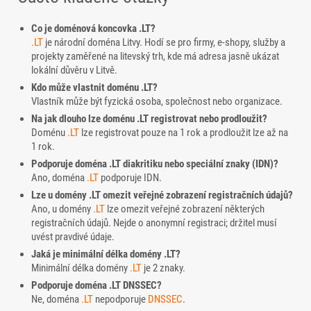
Co je doménová koncovka .LT?
.LT
je národní doména Litvy. Hodí se pro firmy, e-shopy, služby a
projekty zaměřené na litevský trh, kde má adresa jasně ukázat
lokální důvěru v Litvě.
Kdo může vlastnit doménu .LT?
Vlastník může být fyzická osoba, společnost nebo organizace.
Na jak dlouho lze doménu .LT registrovat nebo prodloužit?
Doménu
.LT
lze registrovat pouze na 1 rok a prodloužit lze až na
1 rok.
Podporuje doména .LT diakritiku nebo speciální znaky (IDN)?
Ano, doména
.LT
podporuje IDN.
Lze u domény .LT omezit veřejné zobrazení registračních údajů?
Ano, u domény
.LT
lze omezit veřejné zobrazení některých
registračních údajů. Nejde o anonymní registraci; držitel musí
uvést pravdivé údaje.
Jaká je minimální délka domény .LT?
Minimální délka domény
.LT
je 2 znaky.
Podporuje doména .LT DNSSEC?
Ne, doména
.LT
nepodporuje
DNSSEC
.