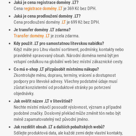
Jaká je cena registrace domény .LT?
Cena
registrace domény
.LT
je 369 Kč bez DPH.
Jaká je cena prodloužení domény .LT?
Cena prodloužení domény
.LT
je 699 Kč bez DPH.
Je transfer domény .LT zdarma?
Transfer domény
.LT
je zcela zdarma.
Kdy použít .LT pro samostatnou litevskou nabídku?
Když máte pro Litvu vlastní sortiment, podmínky, kontakty nebo
pravidelně spravovaný obsah. Národní doména nemá být jen
vstupní cedulkou na globální web bez místní zákaznické cesty.
Co má e-shop .LT přizpůsobit místnímu nákupu?
Zkontrolujte měnu, dopravu, termíny, vrácení a dostupnost
podpory pro litevské adresy. Všechny podstatné údaje musí
zůstat konzistentní od produktové stránky po potvrzení
objednávky.
Jak ověřit název .LT v litevštině?
Nechte místní mluvčí posoudit výslovnost, význam a případné
podobné značky. Doslovný překlad může změnit tón nebo být
méně zapamatovatelný než původní jméno.
Jak rozdělit obsah .LT a dalších pobaltských webů?
Sdílejte produktová data, ale každé zemi dejte vlastní kontakty,