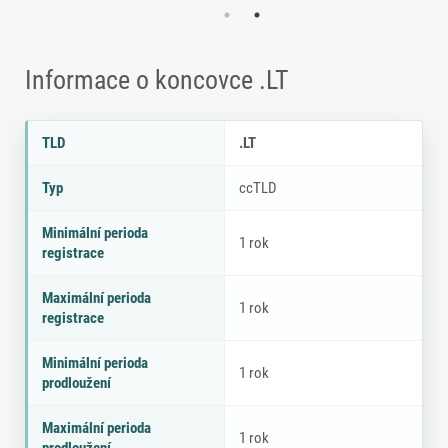
Informace o koncovce .LT
Parametry doménové koncovky .LT
P
H
TLD
.LT
a
o
r
d
Typ
ccTLD
a
n
m
o
Minimální perioda
e
t
1 rok
registrace
tr
a
Maximální perioda
1 rok
registrace
Minimální perioda
1 rok
prodloužení
Maximální perioda
1 rok