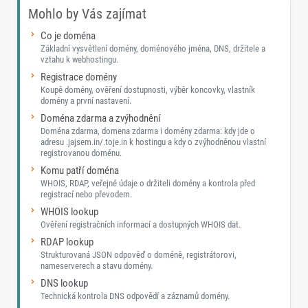
Mohlo by Vás zajímat
Co je doména
Základní vysvětlení domény, doménového jména, DNS, držitele a
vztahu k webhostingu.
Registrace domény
Koupě domény, ověření dostupnosti, výběr koncovky, vlastník
domény a první nastavení.
Doména zdarma a zvýhodnění
Doména zdarma, domena zdarma i domény zdarma: kdy jde o
adresu .jajsem.in/.toje.in k hostingu a kdy o zvýhodněnou vlastní
registrovanou doménu.
Komu patří doména
WHOIS, RDAP, veřejné údaje o držiteli domény a kontrola před
registrací nebo převodem.
WHOIS lookup
Ověření registračních informací a dostupných WHOIS dat.
RDAP lookup
Strukturovaná JSON odpověď o doméně, registrátorovi,
nameserverech a stavu domény.
DNS lookup
Technická kontrola DNS odpovědí a záznamů domény.