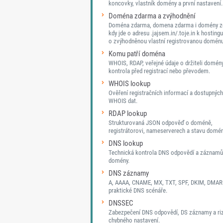
koncovky, vlastník domény a první nastavení.
Doména zdarma a zvýhodnění
Doména zdarma, domena zdarma i domény z
kdy jde o adresu .jajsem.in/.toje.in k hostingu
o zvýhodněnou vlastní registrovanou doménu
Komu patří doména
WHOIS, RDAP, veřejné údaje o držiteli domén
kontrola před registrací nebo převodem.
WHOIS lookup
Ověření registračních informací a dostupných
WHOIS dat.
RDAP lookup
Strukturovaná JSON odpověď o doméně,
registrátorovi, nameserverech a stavu domén
DNS lookup
Technická kontrola DNS odpovědí a záznamů
domény.
DNS záznamy
A, AAAA, CNAME, MX, TXT, SPF, DKIM, DMAR
praktické DNS scénáře.
DNSSEC
Zabezpečení DNS odpovědí, DS záznamy a ri
chybného nastavení.