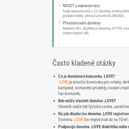
NSSET a nameservery
Sada nameserverů u .CZ domény, změna DNS
poskytovatele, převod a kontrola DNSSEC.
Přesměrování domény
Redirect 301, doplňkové domény, HTTPS a ko
indexovaných URL.
Často kladené otázky
Co je doménová koncovka .LOVE?
.LOVE
je emoční koncovka pro vztahy, dárk
kampaně, komunitní projekty, osobní znač
fan komunitu.
Kdo může vlastnit doménu .LOVE?
Vlastník může být fyzická osoba, společn
Na jak dlouho lze doménu .LOVE registrov
Doménu
.LOVE
lze registrovat až na 10 let 
Podporuje doména .LOVE diakritiku nebo s