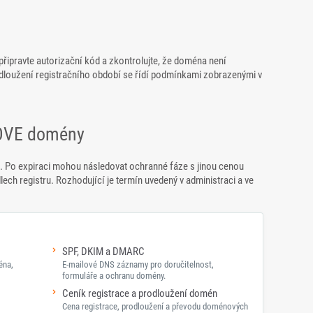
připravte autorizační kód a zkontrolujte, že doména není
dloužení registračního období se řídí podmínkami zobrazenými v
LOVE domény
 Po expiraci mohou následovat ochranné fáze s jinou cenou
dlech registru. Rozhodující je termín uvedený v administraci a ve
SPF, DKIM a DMARC
éna,
E-mailové DNS záznamy pro doručitelnost,
formuláře a ochranu domény.
Ceník registrace a prodloužení domén
Cena registrace, prodloužení a převodu doménových