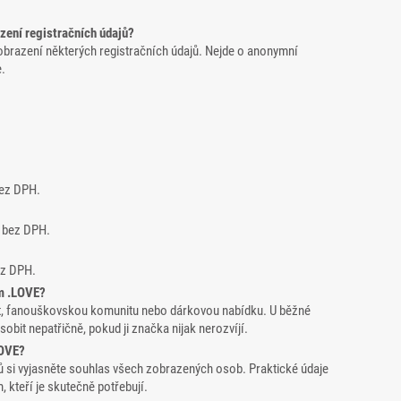
zení registračních údajů?
obrazení některých registračních údajů. Nejde o anonymní
e.
bez DPH.
 bez DPH.
ez DPH.
m .LOVE?
kt, fanouškovskou komunitu nebo dárkovou nabídku. U běžné
bit nepatřičně, pokud ji značka nijak nerozvíjí.
LOVE?
hů si vyjasněte souhlas všech zobrazených osob. Praktické údaje
 kteří je skutečně potřebují.