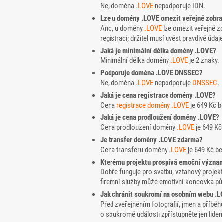
Ne, doména
.LOVE
nepodporuje IDN.
Lze u domény .LOVE omezit veřejné zobra
Ano, u domény
.LOVE
lze omezit veřejné z
registraci; držitel musí uvést pravdivé údaj
Jaká je minimální délka domény .LOVE?
Minimální délka domény
.LOVE
je 2 znaky.
Podporuje doména .LOVE DNSSEC?
Ne, doména
.LOVE
nepodporuje
DNSSEC
.
Jaká je cena registrace domény .LOVE?
Cena
registrace domény
.LOVE
je 649 Kč 
Jaká je cena prodloužení domény .LOVE?
Cena prodloužení domény
.LOVE
je 649 Kč
Je transfer domény .LOVE zdarma?
Cena transferu domény
.LOVE
je 649 Kč b
Kterému projektu prospívá emoční význa
Dobře funguje pro svatbu, vztahový proje
firemní služby může emotivní koncovka půso
Jak chránit soukromí na osobním webu .
Před zveřejněním fotografií, jmen a příbě
o soukromé události zpřístupněte jen lidem,