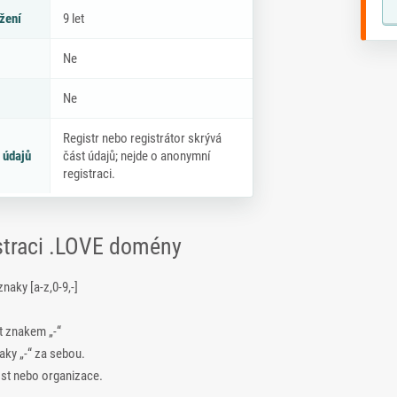
žení
9 let
Ne
Ne
Registr nebo registrátor skrývá
 údajů
část údajů; nejde o anonymní
registraci.
istraci .LOVE domény
ky [a-z,0-9,-]
t znakem „-“
ky „-“ za sebou.
ost nebo organizace.