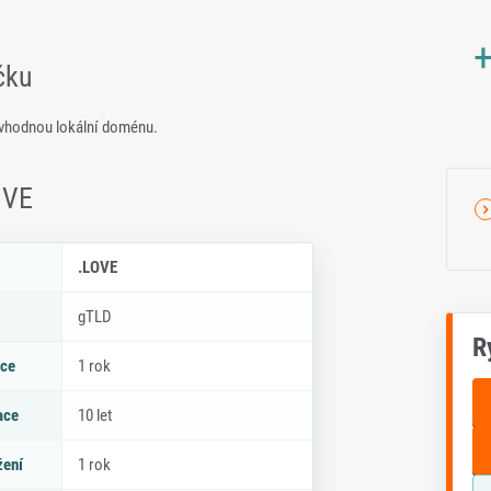
+
čku
vhodnou lokální doménu.
OVE
ky .LOVE
.LOVE
gTLD
R
ace
1 rok
ace
10 let
žení
1 rok