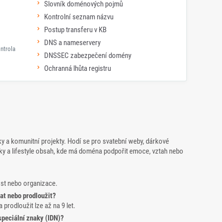
Slovník doménových pojmů
Kontrolní seznam názvu
Postup transferu v KB
DNS a nameservery
ntrola
DNSSEC zabezpečení domény
Ochranná lhůta registru
y a komunitní projekty. Hodí se pro svatební weby, dárkové
ky a lifestyle obsah, kde má doména podpořit emoce, vztah nebo
ost nebo organizace.
at nebo prodloužit?
a prodloužit lze až na 9 let.
peciální znaky (IDN)?