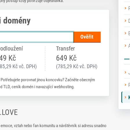
pný postup vždy potvrzuje objednávka.
i domény
Ověřit
rodloužení
Transfer
49 Kč
649 Kč
85,29 Kč vč. DPH)
(785,29 Kč vč. DPH)
. Potřebujete porovnat jinou koncovku? Začněte obecným
led TLD, ceník domén i navazující webhosting.
 .LOVE
e emoce, vztah nebo fan komunitu a návštěvník si adresu snadno