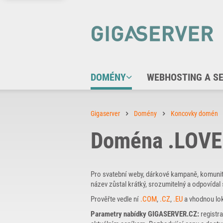
DOMÉNY
WEBHOSTING A S
Gigaserver
Domény
Koncovky domén
Doména .LOVE
Pro svatební weby, dárkové kampaně, komunitní 
název zůstal krátký, srozumitelný a odpovídal
Prověřte vedle ní
.COM
,
.CZ
,
.EU
a vhodnou lo
Parametry nabídky GIGASERVER.CZ:
registra