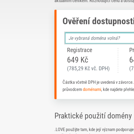
aktuálním ceníkem. Rozhodující cenu a dostu
Ověření dostupnost
Registrace
P
649 Kč
6
(785,29 Kč vč. DPH)
(7
Částka včetně DPH je uvedená v závorce
průvodcem
doménami
, kde najdete přeh
Praktické použití domény
.LOVE použijte tam, kde její význam podporuj