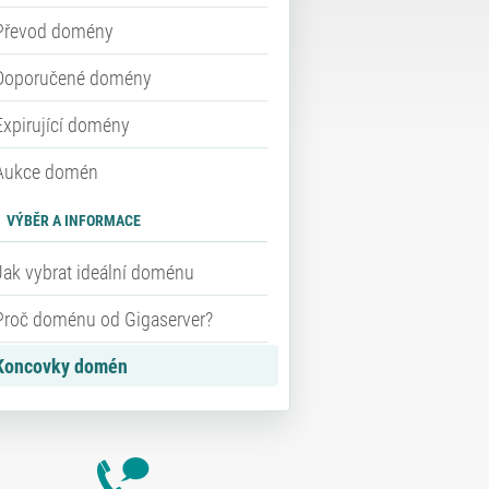
Převod domény
Doporučené domény
Expirující domény
Aukce domén
VÝBĚR A INFORMACE
Jak vybrat ideální doménu
Proč doménu od Gigaserver?
Koncovky domén