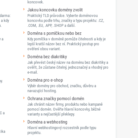
koncovek.
Jakou koncovku domény zvolit
darma:
Praktický TLD průvodce. Vyberte doménovou
 a kdy
koncovku podle trhu, značky a typu projektu: .CZ,
.
.COM, .EU, .APP, .SHOP a další.
Doména s pomlčkou nebo bez
y a
Kdy pomlčka v doméně pomůže čitelnosti a kdy je
lepší kratší název bez ní. Praktický postup pro
ověření obou variant.
Doména bez diakritiky
Jak převést český název na doménu bez diakritiky a
ověřit, že zůstane čitelný, jednoznačný a vhodný pro
e-mail.
Doména pro e-shop
y.
Výběr domény pro obchod, značku, důvěru a
navazující hosting.
Ochrana značky pomocí domén
Jak chránit název firmy, produktu nebo kampaně
pomocí domén. Ověřte hlavní koncovky, běžné
C a
varianty a nejčastější překlepy.
Doména a webhosting
Hlavní webhostingový rozcestník podle typu
zika
projektu.