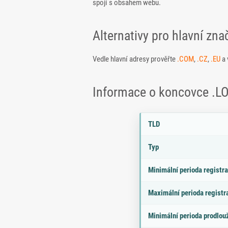
spojí s obsahem webu.
Alternativy pro hlavní zna
Vedle hlavní adresy prověřte
.COM
,
.CZ
,
.EU
a 
Informace o koncovce .L
Parametry doménové koncov
P
H
TLD
a
o
r
d
Typ
a
n
m
o
Minimální perioda registr
e
t
tr
a
Maximální perioda registr
Minimální perioda prodlou