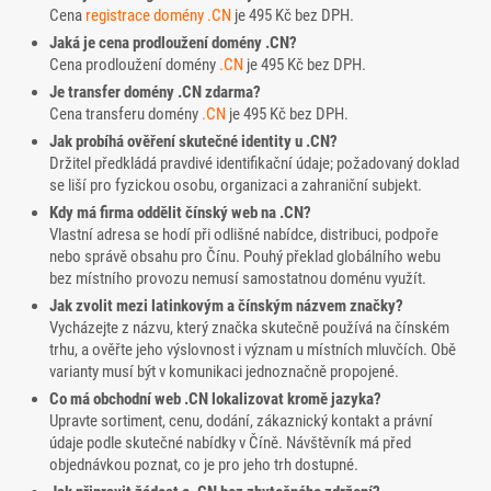
Cena
registrace domény
.CN
je 495 Kč bez DPH.
Jaká je cena prodloužení domény .CN?
Cena prodloužení domény
.CN
je 495 Kč bez DPH.
Je transfer domény .CN zdarma?
Cena transferu domény
.CN
je 495 Kč bez DPH.
Jak probíhá ověření skutečné identity u .CN?
Držitel předkládá pravdivé identifikační údaje; požadovaný doklad
se liší pro fyzickou osobu, organizaci a zahraniční subjekt.
Kdy má firma oddělit čínský web na .CN?
Vlastní adresa se hodí při odlišné nabídce, distribuci, podpoře
nebo správě obsahu pro Čínu. Pouhý překlad globálního webu
bez místního provozu nemusí samostatnou doménu využít.
Jak zvolit mezi latinkovým a čínským názvem značky?
Vycházejte z názvu, který značka skutečně používá na čínském
trhu, a ověřte jeho výslovnost i význam u místních mluvčích. Obě
varianty musí být v komunikaci jednoznačně propojené.
Co má obchodní web .CN lokalizovat kromě jazyka?
Upravte sortiment, cenu, dodání, zákaznický kontakt a právní
údaje podle skutečné nabídky v Číně. Návštěvník má před
objednávkou poznat, co je pro jeho trh dostupné.