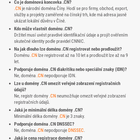
Co je doménová koncovka .CN?
.CN
je národní doména Číny. Hodí se pro firmy, obchod, export,
služby a projekty zaměřené na čínský trh, kde má adresa jasně
ukázat lokální důvěru v Číně.
Kdo může vlastnit doménu .CN?
Držitel musí uvést pravdivé identifikační údaje a projít ověřením
skutečné identity podle pravidel CNNIC.
Na jak dlouho lze doménu .CN registrovat nebo prodloužit?
Doménu
.CN
lze registrovat až na 10 let a prodloužit lze až na 9
let.
Podporuje doména .CN diakritiku nebo speciální znaky (IDN)?
Ne, doména
.CN
nepodporuje IDN.
Lze u domény .CN omezit veřejné zobrazení registračních
údajů?
Ne, registr domény
.CN
neumožňuje omezit veřejné zobrazení
registračních údajů.
Jaká je minimální délka domény .CN?
Minimální délka domény
.CN
je 3 znaky.
Podporuje doména .CN DNSSEC?
Ne, doména
.CN
nepodporuje
DNSSEC
.
Jaká je cena registrace domény .CN?