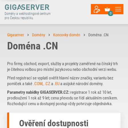
0
Domény a webhostingové centrum
pro Českou republiku
Gigaserver
Domény
Koncovky domén
Doména .CN
Doména .CN
Pro firmy, obchod, export, služby a projekty zaměřené na čínský trh
je čitelnou volbou pro místní jazykovou nebo obchodní verzi webu.
Před registrací se vyplatí ověřit hlavní název značky, variantu bez
pomlček a také
.COM
,
.CZ
a
.EU
a asijské národní domény.
Parametry nabídky GIGASERVER.CZ:
registrace 1 rok až 10 let,
prodloužení 1 rok až 9 let; cena převodu se řídí aktuálním ceníkem.
Rozhodující cenu a dostupný postup vždy potvrzuje objednávka.
Ověření dostupnosti