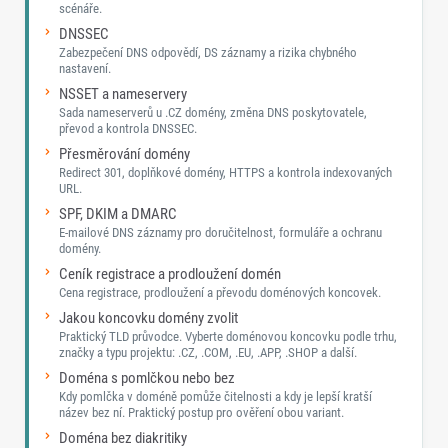
scénáře.
DNSSEC
Zabezpečení DNS odpovědí, DS záznamy a rizika chybného
nastavení.
NSSET a nameservery
Sada nameserverů u .CZ domény, změna DNS poskytovatele,
převod a kontrola DNSSEC.
Přesměrování domény
Redirect 301, doplňkové domény, HTTPS a kontrola indexovaných
URL.
SPF, DKIM a DMARC
E-mailové DNS záznamy pro doručitelnost, formuláře a ochranu
domény.
Ceník registrace a prodloužení domén
Cena registrace, prodloužení a převodu doménových koncovek.
Jakou koncovku domény zvolit
Praktický TLD průvodce. Vyberte doménovou koncovku podle trhu,
značky a typu projektu: .CZ, .COM, .EU, .APP, .SHOP a další.
Doména s pomlčkou nebo bez
Kdy pomlčka v doméně pomůže čitelnosti a kdy je lepší kratší
název bez ní. Praktický postup pro ověření obou variant.
Doména bez diakritiky