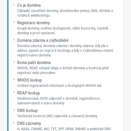
Co je doména
Základní vysvětlení domény, doménového jména, DNS, držitele a
vztahu k webhostingu.
Registrace domény
Koupě domény, ověření dostupnosti, výběr koncovky, vlastník
domény a první nastavení.
Doména zdarma a zvýhodnění
Doména zdarma, domena zdarma i domény zdarma: kdy jde o
adresu .jajsem.in/.toje.in k hostingu a kdy o zvýhodněnou vlastní
registrovanou doménu.
Komu patří doména
WHOIS, RDAP, veřejné údaje o držiteli domény a kontrola před
registrací nebo převodem.
WHOIS lookup
Ověření registračních informací a dostupných WHOIS dat.
RDAP lookup
Strukturovaná JSON odpověď o doméně, registrátorovi,
nameserverech a stavu domény.
DNS lookup
Technická kontrola DNS odpovědí a záznamů domény.
DNS záznamy
A, AAAA, CNAME, MX, TXT, SPF, DKIM, DMARC a praktické DNS