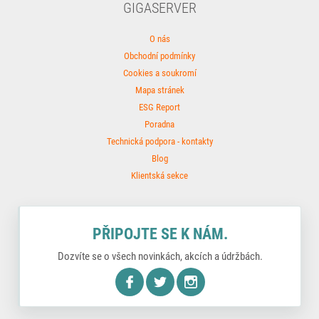
GIGASERVER
O nás
Obchodní podmínky
Cookies a soukromí
Mapa stránek
ESG Report
Poradna
Technická podpora - kontakty
Blog
Klientská sekce
PŘIPOJTE SE K NÁM.
Dozvíte se o všech novinkách, akcích a údržbách.
nstagram