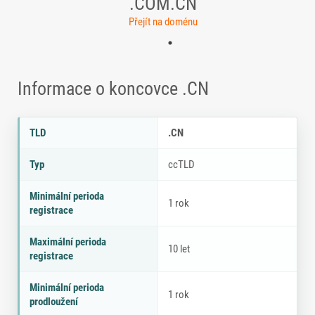
.COM.CN
Přejít na doménu
Informace o koncovce .CN
Parametry doménové koncovky .CN
P
H
TLD
.CN
a
o
r
d
Typ
ccTLD
a
n
m
o
Minimální perioda
e
t
1 rok
registrace
tr
a
Maximální perioda
10 let
registrace
Minimální perioda
1 rok
prodloužení