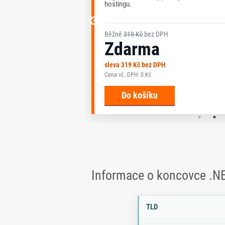
hostingu.
PH
Běžně
319 Kč
bez DPH
Zdarma
PH
sleva 319 Kč bez DPH
Cena vč. DPH: 0 Kč
Do košíku
Informace o koncovce .N
Parametry doménové koncov
P
H
TLD
a
o