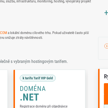
mu, službu, infrastrukturu, monitoring, hosting, vývojářský projekt
+
.COM
a lokální doménu cílového trhu. Pokud uživatelé často píší
vu snižuje ztráty návštěvnosti.
olečně s vybraným hostingovým tarifem.
R
k tarifu Tarif VIP Gold
k tar
DOMÉNA
DO
.NET
.N
Registrace domény při objednávce
Registr