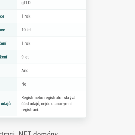
gTLD
ace
1 rok
ace
10 let
žení
1 rok
žení
9 let
Ano
Ne
Registr nebo registrátor skrývá
 údajů
část údajů; nejde o anonymní
registraci.
istraci .NET domény