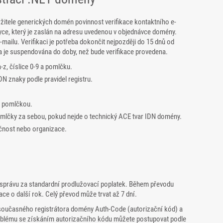
držitele generických domén povinnost verifikace kontaktního e-
azyce, který je zaslán na adresu uvedenou v objednávce domény.
mailu. Verifikaci je potřeba dokončit nejpozději do 15 dnů od
 je suspendována do doby, než bude verifikace provedena.
, číslice 0-9 a pomlčku.
 znaky podle pravidel registru.
t pomlčkou.
čky za sebou, pokud nejde o technický ACE tvar IDN domény.
čnost nebo organizace.
správu za standardní prodlužovací poplatek. Během převodu
e o další rok. Celý převod může trvat až 7 dní.
 současného registrátora domény Auth-Code (autorizační kód) a
oblému se získáním autorizačního kódu můžete postupovat podle