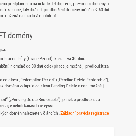
énu předplacenou na několik let dopředu, převodem domény o
ou je situace, kdy došlo k prodloužení domény méně než 60 dní
rodloužená na maximální období.
NET domény
ící:
ochranné lhůty (Grace Period), která trvá
30 dnů.
nkční
, nicméně do 30 dnů od expirace je možné ji
prodloužit za
 do stavu „Redemption Period“ („Pending Delete Restorable“),
pak doména vstupuje do stavu Pending Delete a není možné ji
od“ („Pending Delete Restorable“) již nelze prodloužit za
cena je několikanásobně vyšší
.
ckých domén naleznete v článcích „
Základní pravidla registrace