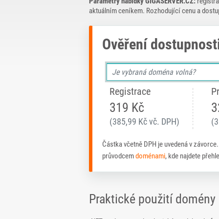
Parametry nabídky GIGASERVER.CZ:
registra
aktuálním ceníkem. Rozhodující cenu a dostu
Ověření dostupnost
Registrace
P
319 Kč
3
(385,99 Kč vč. DPH)
(3
Částka včetně DPH je uvedená v závorce
průvodcem
doménami
, kde najdete přeh
Praktické použití domény