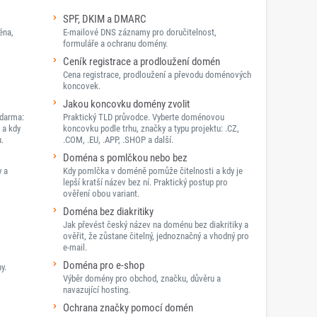
SPF, DKIM a DMARC
éna,
E-mailové DNS záznamy pro doručitelnost,
formuláře a ochranu domény.
Ceník registrace a prodloužení domén
Cena registrace, prodloužení a převodu doménových
koncovek.
Jakou koncovku domény zvolit
darma:
Praktický TLD průvodce. Vyberte doménovou
 a kdy
koncovku podle trhu, značky a typu projektu: .CZ,
.
.COM, .EU, .APP, .SHOP a další.
Doména s pomlčkou nebo bez
y a
Kdy pomlčka v doméně pomůže čitelnosti a kdy je
lepší kratší název bez ní. Praktický postup pro
ověření obou variant.
Doména bez diakritiky
Jak převést český název na doménu bez diakritiky a
ověřit, že zůstane čitelný, jednoznačný a vhodný pro
e-mail.
Doména pro e-shop
y.
Výběr domény pro obchod, značku, důvěru a
navazující hosting.
Ochrana značky pomocí domén