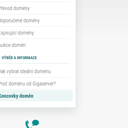
Převod domény
Doporučené domény
Expirující domény
Aukce domén
VÝBĚR A INFORMACE
Jak vybrat ideální doménu
Proč doménu od Gigaserver?
Koncovky domén