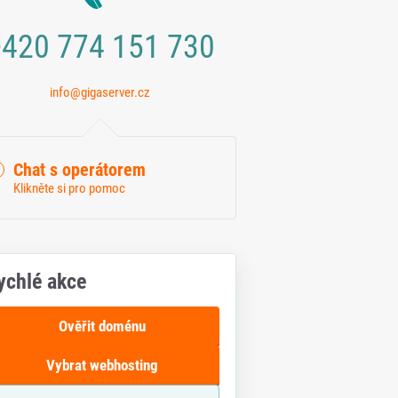
420 774 151 730
info@gigaserver.cz
Chat s operátorem
Klikněte si pro pomoc
ychlé akce
ifu Tarif Online
k tarifu Tarif Hyperpower
MÉNA
DOMÉNA
Ověřit doménu
ET
.NET
Vybrat webhosting
ace domény při objednávce
Registrace domény při objed