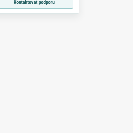
Kontaktovat podporu
u.
hostingu.
319 Kč
bez DPH
Běžně
319 Kč
bez DPH
9 Kč
139 Kč
80 Kč bez DPH
sleva 180 Kč bez DPH
 DPH: 168,19 Kč
Cena vč. DPH: 168,19 Kč
o košíku
Do košíku