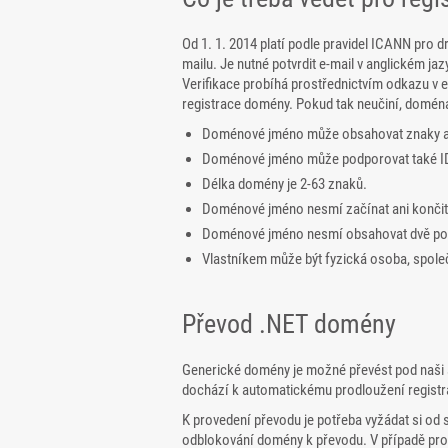
Od 1. 1. 2014 platí podle pravidel ICANN pro 
mailu. Je nutné potvrdit e-mail v anglickém j
Verifikace probíhá prostřednictvím odkazu v e-
registrace domény. Pokud tak neučiní, doména
Doménové jméno může obsahovat znaky a-z
Doménové jméno může podporovat také IDN
Délka domény je 2-63 znaků.
Doménové jméno nesmí začínat ani konči
Doménové jméno nesmí obsahovat dvě poml
Vlastníkem může být fyzická osoba, spole
Převod .NET domény
Generické domény je možné převést pod naši 
dochází k automatickému prodloužení registrac
K provedení převodu je potřeba vyžádat si od
odblokování domény k převodu. V případě pr