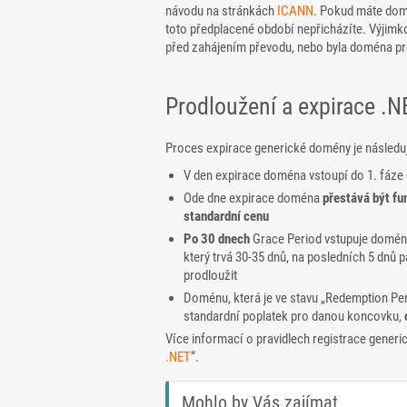
návodu na stránkách
ICANN
. Pokud máte dom
toto předplacené období nepřicházíte. Výjimk
před zahájením převodu, nebo byla doména p
Prodloužení a expirace .
Proces expirace generické domény je následuj
V den expirace doména vstoupí do 1. fáze 
Ode dne expirace doména
přestává být fu
standardní cenu
Po 30 dnech
Grace Period vstupuje doména
který trvá 30-35 dnů, na posledních 5 dnů 
prodloužit
Doménu, která je ve stavu „Redemption Peri
standardní poplatek pro danou koncovku,
Více informací o pravidlech registrace generi
.NET
“.
Mohlo by Vás zajímat