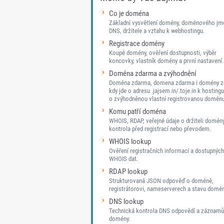
Co je doména
Základní vysvětlení domény, doménového jm
DNS, držitele a vztahu k webhostingu.
Registrace domény
Koupě domény, ověření dostupnosti, výběr
koncovky, vlastník domény a první nastavení.
Doména zdarma a zvýhodnění
Doména zdarma, domena zdarma i domény z
kdy jde o adresu .jajsem.in/.toje.in k hostingu
o zvýhodněnou vlastní registrovanou doménu
Komu patří doména
WHOIS, RDAP, veřejné údaje o držiteli domén
kontrola před registrací nebo převodem.
WHOIS lookup
Ověření registračních informací a dostupných
WHOIS dat.
RDAP lookup
Strukturovaná JSON odpověď o doméně,
registrátorovi, nameserverech a stavu domén
DNS lookup
Technická kontrola DNS odpovědí a záznamů
domény.