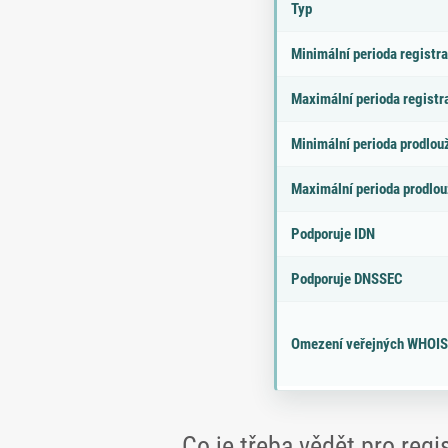
r
d
Typ
a
n
m
o
Minimální perioda registr
e
t
tr
a
Maximální perioda registr
Minimální perioda prodlou
Maximální perioda prodlou
Podporuje IDN
Podporuje DNSSEC
Omezení veřejných WHOIS
Co je třeba vědět pro reg