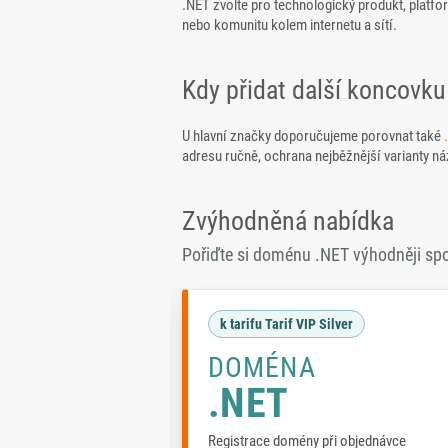
.NET zvolte pro technologický produkt, platfor
nebo komunitu kolem internetu a sítí.
Kdy přidat další koncovku
U hlavní značky doporučujeme porovnat také
adresu ručně, ochrana nejběžnější varianty náz
Zvýhodněná nabídka
Pořiďte si doménu .NET výhodněji sp
 Standard
k tarifu Tarif VIP Silver
DOMÉNA
.NET
při objednávce
Registrace domény při objednávce