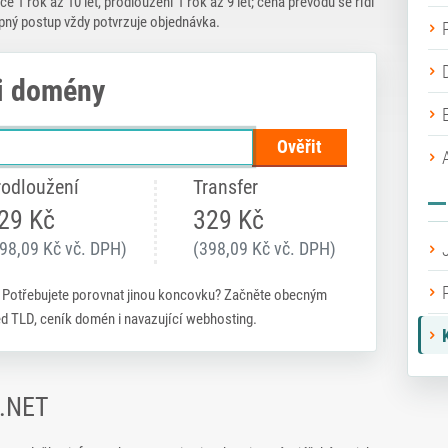
ce 1 rok až 10 let, prodloužení 1 rok až 9 let; cena převodu se řídí
pný postup vždy potvrzuje objednávka.
i domény
Ověřit
rodloužení
Transfer
29 Kč
329 Kč
98,09 Kč vč. DPH)
(398,09 Kč vč. DPH)
. Potřebujete porovnat jinou koncovku? Začněte obecným
led TLD, ceník domén i navazující webhosting.
 .NET