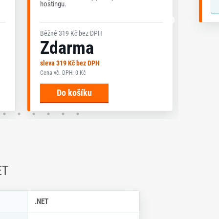
hostingu.
hosting
Běžně
319 Kč
bez DPH
Běžně
Zdarma
13
sleva 319 Kč bez DPH
sleva 1
Cena vč. DPH: 0 Kč
Cena vč.
Do košíku
D
ET
ky .NET
.NET