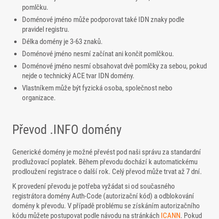
pomlčku.
Doménové jméno může podporovat také IDN znaky podle
pravidel registru.
Délka domény je 3-63 znaků.
Doménové jméno nesmí začínat ani končit pomlčkou.
Doménové jméno nesmí obsahovat dvě pomlčky za sebou, pokud
nejde o technický ACE tvar IDN domény.
Vlastníkem může být fyzická osoba, společnost nebo
organizace.
Převod .INFO domény
Generické domény je možné převést pod naši správu za standardní
prodlužovací poplatek. Během převodu dochází k automatickému
prodloužení registrace o další rok. Celý převod může trvat až 7 dní.
K provedení převodu je potřeba vyžádat si od současného
registrátora domény Auth-Code (autorizační kód) a odblokování
domény k převodu. V případě problému se získáním autorizačního
kódu můžete postupovat podle návodu na stránkách
ICANN
. Pokud