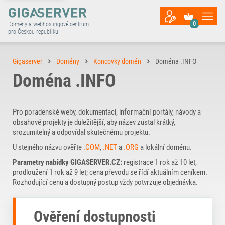
0
Domény a webhostingové centrum
pro Českou republiku
Gigaserver
Domény
Koncovky domén
Doména .INFO
Doména .INFO
Pro poradenské weby, dokumentaci, informační portály, návody a
obsahové projekty je důležitější, aby název zůstal krátký,
srozumitelný a odpovídal skutečnému projektu.
U stejného názvu ověřte
.COM
,
.NET
a
.ORG
a lokální doménu.
Parametry nabídky GIGASERVER.CZ:
registrace 1 rok až 10 let,
prodloužení 1 rok až 9 let; cena převodu se řídí aktuálním ceníkem.
Rozhodující cenu a dostupný postup vždy potvrzuje objednávka.
Ověření dostupnosti