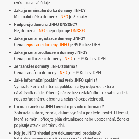
uvést pravdivé údaje.
Jaká je minimální délka domény .INFO?
Minimální délka domény
.INFO
je 3 znaky.
Podporuje doména .INFO DNSSEC?
Ne, doména
.INFO
nepodporuje
DNSSEC
.
Jaká je cena registrace domény .INFO?
Cena
registrace domény
.INFO
je 99 Kč bez DPH.
Jaká je cena prodloužení domény .INFO?
Cena prodloužení domény
.INFO
je 509 Kč bez DPH.
Je transfer domény .INFO zdarma?
Cena transferu domény
.INFO
je 509 Kč bez DPH.
Jaké informační poslání má web .INFO splnit?
Vymezte konkrétní téma, publikum a typ odpovědí, které
návštěvník najde. Obecný název bez redakčního rozsahu vede k
neuspořádanému obsahu a nejasné odpovědnosti.
Co má článek na .INFO uvést o původu informací?
Zobrazte autora, zdroje, datum vydání a poslední revizi. U témat,
která se mění, přidejte plán aktualizace nebo upozornění, že text
popisuje stav k určitému dni.
Kdy je .INFO vhodná pro dokumentaci produktu?