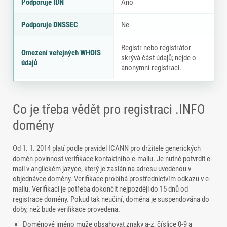
Podporuje IDN
Ano
Podporuje DNSSEC
Ne
Registr nebo registrátor
Omezení veřejných WHOIS
skrývá část údajů; nejde o
údajů
anonymní registraci.
Co je třeba vědět pro registraci .INFO
domény
Od 1. 1. 2014 platí podle pravidel ICANN pro držitele generických
domén povinnost verifikace kontaktního e-mailu. Je nutné potvrdit e-
mail v anglickém jazyce, který je zaslán na adresu uvedenou v
objednávce domény. Verifikace probíhá prostřednictvím odkazu v e-
mailu. Verifikaci je potřeba dokončit nejpozději do 15 dnů od
registrace domény. Pokud tak neučiní, doména je suspendována do
doby, než bude verifikace provedena.
Doménové jméno může obsahovat znaky a-z, číslice 0-9 a