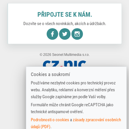
PŘIPOJTE SE K NÁM.
Dozvíte se o všech novinkách, akcích a údržbách.
nstagram
© 2026 Seonet Multimedia s.r.o.
Cookies a soukromí
Používáme nezbytné cookies pro technický provoz
webu. Analytiku, reklamní a konverzní měření přes
služby Google zapínáme jen podle Vaší volby.
Formuláře může chránit Google reCAPTCHA jako
technické antispamové ověření.
Podrobnosti o cookies
a
zásady zpracování osobních
údajů (PDF)
.