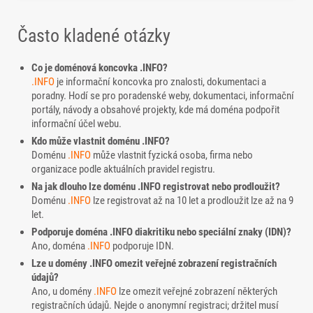
Často kladené otázky
Co je doménová koncovka .INFO?
.INFO
je informační koncovka pro znalosti, dokumentaci a
poradny. Hodí se pro poradenské weby, dokumentaci, informační
portály, návody a obsahové projekty, kde má doména podpořit
informační účel webu.
Kdo může vlastnit doménu .INFO?
Doménu
.INFO
může vlastnit fyzická osoba, firma nebo
organizace podle aktuálních pravidel registru.
Na jak dlouho lze doménu .INFO registrovat nebo prodloužit?
Doménu
.INFO
lze registrovat až na 10 let a prodloužit lze až na 9
let.
Podporuje doména .INFO diakritiku nebo speciální znaky (IDN)?
Ano, doména
.INFO
podporuje IDN.
Lze u domény .INFO omezit veřejné zobrazení registračních
údajů?
Ano, u domény
.INFO
lze omezit veřejné zobrazení některých
registračních údajů. Nejde o anonymní registraci; držitel musí