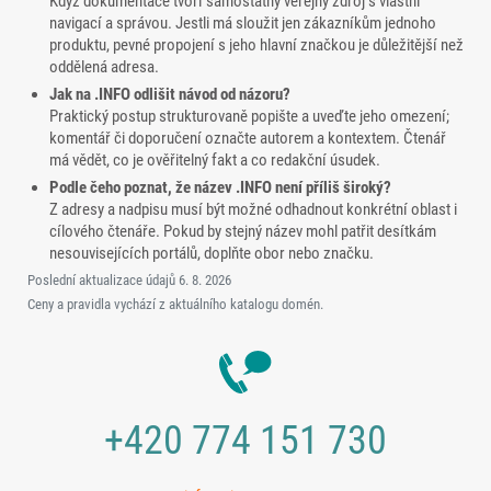
Když dokumentace tvoří samostatný veřejný zdroj s vlastní
navigací a správou. Jestli má sloužit jen zákazníkům jednoho
produktu, pevné propojení s jeho hlavní značkou je důležitější než
oddělená adresa.
Jak na .INFO odlišit návod od názoru?
Praktický postup strukturovaně popište a uveďte jeho omezení;
komentář či doporučení označte autorem a kontextem. Čtenář
má vědět, co je ověřitelný fakt a co redakční úsudek.
Podle čeho poznat, že název .INFO není příliš široký?
Z adresy a nadpisu musí být možné odhadnout konkrétní oblast i
cílového čtenáře. Pokud by stejný název mohl patřit desítkám
nesouvisejících portálů, doplňte obor nebo značku.
Poslední aktualizace údajů
6. 8. 2026
Ceny a pravidla vychází z aktuálního katalogu domén.
+420 774 151 730