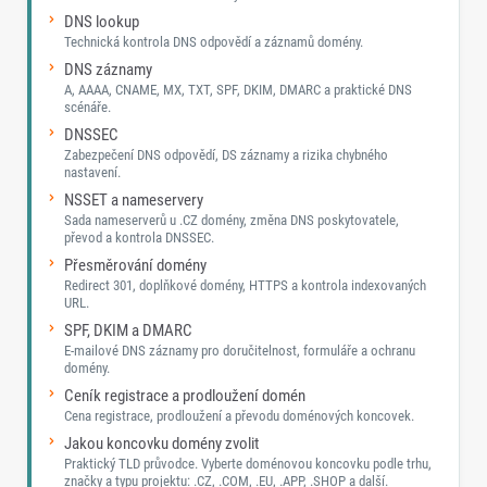
DNS lookup
Technická kontrola DNS odpovědí a záznamů domény.
DNS záznamy
A, AAAA, CNAME, MX, TXT, SPF, DKIM, DMARC a praktické DNS
scénáře.
DNSSEC
Zabezpečení DNS odpovědí, DS záznamy a rizika chybného
nastavení.
NSSET a nameservery
Sada nameserverů u .CZ domény, změna DNS poskytovatele,
převod a kontrola DNSSEC.
Přesměrování domény
Redirect 301, doplňkové domény, HTTPS a kontrola indexovaných
URL.
SPF, DKIM a DMARC
E-mailové DNS záznamy pro doručitelnost, formuláře a ochranu
domény.
Ceník registrace a prodloužení domén
Cena registrace, prodloužení a převodu doménových koncovek.
Jakou koncovku domény zvolit
Praktický TLD průvodce. Vyberte doménovou koncovku podle trhu,
značky a typu projektu: .CZ, .COM, .EU, .APP, .SHOP a další.