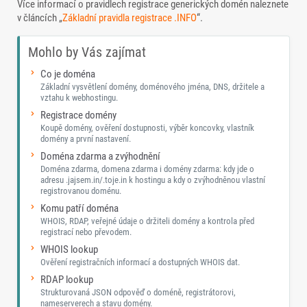
Více informací o pravidlech registrace generických domén naleznete
v článcích „
Základní pravidla registrace .INFO
“.
Mohlo by Vás zajímat
Co je doména
Základní vysvětlení domény, doménového jména, DNS, držitele a
vztahu k webhostingu.
Registrace domény
Koupě domény, ověření dostupnosti, výběr koncovky, vlastník
domény a první nastavení.
Doména zdarma a zvýhodnění
Doména zdarma, domena zdarma i domény zdarma: kdy jde o
adresu .jajsem.in/.toje.in k hostingu a kdy o zvýhodněnou vlastní
registrovanou doménu.
Komu patří doména
WHOIS, RDAP, veřejné údaje o držiteli domény a kontrola před
registrací nebo převodem.
WHOIS lookup
Ověření registračních informací a dostupných WHOIS dat.
RDAP lookup
Strukturovaná JSON odpověď o doméně, registrátorovi,
nameserverech a stavu domény.