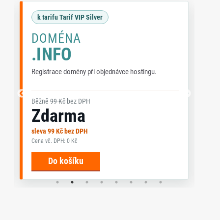
k tarifu Tarif VIP Silver
DOMÉNA
.INFO
Registrace domény při objednávce hostingu.
Re
Běžně
99 Kč
bez DPH
Bě
Zdarma
sleva 99 Kč bez DPH
sl
Cena vč. DPH: 0 Kč
Cen
Do košíku