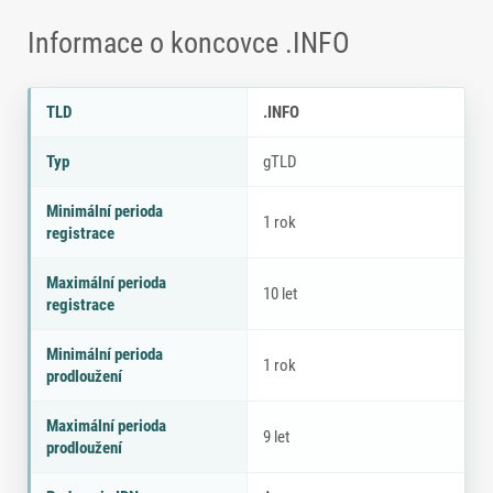
Informace o koncovce .INFO
Parametry doménové koncovky .INFO
P
H
TLD
.INFO
a
o
r
d
Typ
gTLD
a
n
m
o
Minimální perioda
e
t
1 rok
registrace
tr
a
Maximální perioda
10 let
registrace
Minimální perioda
1 rok
prodloužení
Maximální perioda
9 let
prodloužení