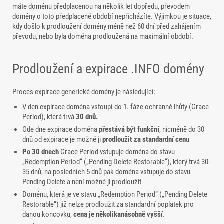
máte doménu předplacenou na několik let dopředu, převodem
domény o toto předplacené období nepřicházíte. Výjimkou je situace,
kdy došlo k prodloužení domény méně než 60 dní před zahájením
převodu, nebo byla doména prodloužená na maximální období.
Prodloužení a expirace .INFO domény
Proces expirace generické domény je následující:
V den expirace doména vstoupí do 1. fáze ochranné lhůty (Grace
Period), která trvá
30 dnů.
Ode dne expirace doména
přestává být funkční
, nicméně do 30
dnů od expirace je možné ji
prodloužit za standardní cenu
Po 30 dnech
Grace Period vstupuje doména do stavu
„Redemption Period“ („Pending Delete Restorable“), který trvá 30-
35 dnů, na posledních 5 dnů pak doména vstupuje do stavu
Pending Delete a není možné ji prodloužit
Doménu, která je ve stavu „Redemption Period“ („Pending Delete
Restorable“) již nelze prodloužit za standardní poplatek pro
danou koncovku,
cena je několikanásobně vyšší
.