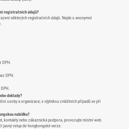
í registračních údajů?
razení některých registračních údajů. Nejde o anonymní
e.
ez DPH.
bez DPH.
z DPH.
nebo doklady?
ční osoby a organizace; s výjimkou zvláštních případů se při
ongskou nabídku?
nt, kontakty nebo zákaznická podpora, provozujte místní web.
čí jasný vstup do hongkongské verze.