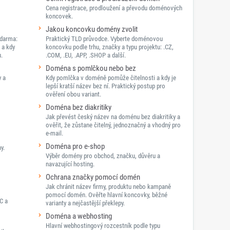
Cena registrace, prodloužení a převodu doménových
koncovek.
Jakou koncovku domény zvolit
darma:
Praktický TLD průvodce. Vyberte doménovou
 a kdy
koncovku podle trhu, značky a typu projektu: .CZ,
.
.COM, .EU, .APP, .SHOP a další.
Doména s pomlčkou nebo bez
y a
Kdy pomlčka v doméně pomůže čitelnosti a kdy je
lepší kratší název bez ní. Praktický postup pro
ověření obou variant.
Doména bez diakritiky
Jak převést český název na doménu bez diakritiky a
ověřit, že zůstane čitelný, jednoznačný a vhodný pro
e-mail.
Doména pro e-shop
y.
Výběr domény pro obchod, značku, důvěru a
navazující hosting.
Ochrana značky pomocí domén
Jak chránit název firmy, produktu nebo kampaně
pomocí domén. Ověřte hlavní koncovky, běžné
C a
varianty a nejčastější překlepy.
Doména a webhosting
Hlavní webhostingový rozcestník podle typu