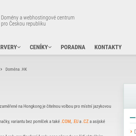
Domény a webhostingové centrum
pro Českou republiku
ERVERY
CENÍKY
PORADNA
KONTAKTY
Doména .HK
y zaměřené na Hongkong je čitelnou volbou pro místní jazykovou
 značky, variantu bez pomlček a také
.COM
,
.EU
a
.CZ
a asijské