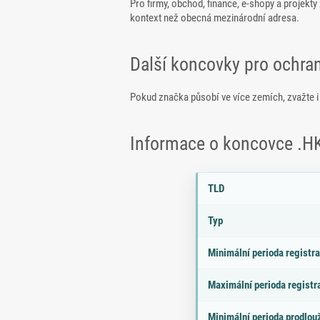
Pro firmy, obchod, finance, e-shopy a projek
kontext než obecná mezinárodní adresa.
Další koncovky pro ochra
Pokud značka působí ve více zemích, zvažte 
Informace o koncovce .H
Parametry doménové koncov
P
H
TLD
a
o
r
d
Typ
a
n
m
o
Minimální perioda registr
e
t
tr
a
Maximální perioda registr
Minimální perioda prodlou