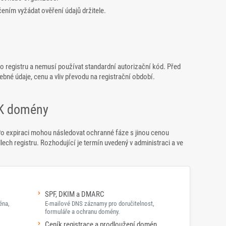
ením vyžádat ověření údajů držitele.
ho registru a nemusí používat standardní autorizační kód. Před
né údaje, cenu a vliv převodu na registrační období.
HK domény
o expiraci mohou následovat ochranné fáze s jinou cenou
dlech registru. Rozhodující je termín uvedený v administraci a ve
SPF, DKIM a DMARC
éna,
E-mailové DNS záznamy pro doručitelnost,
formuláře a ochranu domény.
Ceník registrace a prodloužení domén