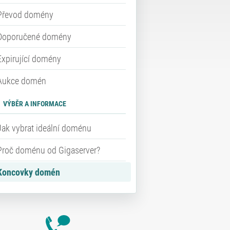
Převod domény
Doporučené domény
Expirující domény
Aukce domén
VÝBĚR A INFORMACE
Jak vybrat ideální doménu
Proč doménu od Gigaserver?
Koncovky domén