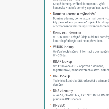
Koupě domény, ověření dostupnosti, výběr
koncovky, vlastník domény a první nastavení.
Doména zdarma a zvýhodnění
Doména zdarma, domena zdarma i domény z
kdy jde o adresu .jajsem.in/.toje.in k hostingu
o zvýhodněnou vlastní registrovanou doménu
Komu patří doména
WHOIS, RDAP, veřejné údaje o držiteli domén
kontrola před registrací nebo převodem.
WHOIS lookup
Ověření registračních informací a dostupných
WHOIS dat.
RDAP lookup
Strukturovaná JSON odpověď o doméně,
registrátorovi, nameserverech a stavu domén
DNS lookup
Technická kontrola DNS odpovědí a záznamů
domény.
DNS záznamy
A, AAAA, CNAME, MX, TXT, SPF, DKIM, DMAR
praktické DNS scénáře.
DNSSEC