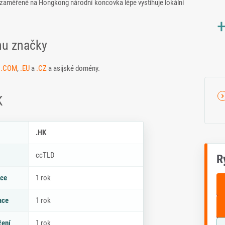
ty zaměřené na Hongkong národní koncovka lépe vystihuje lokální
+
nu značky
i
.COM
,
.EU
a
.CZ
a asijské domény.
K
ky .HK
.HK
ccTLD
R
ace
1 rok
ace
1 rok
žení
1 rok