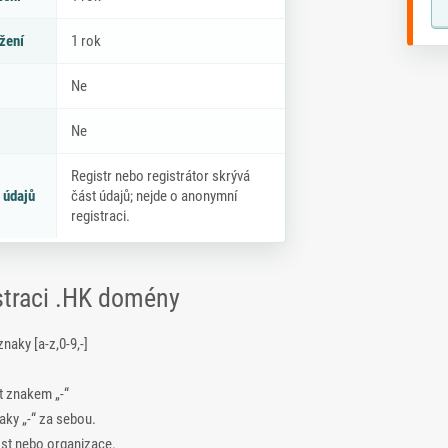
žení
1 rok
Ne
Ne
Registr nebo registrátor skrývá
 údajů
část údajů; nejde o anonymní
registraci.
istraci .HK domény
ky [a-z,0-9,-]
t znakem „-“
ky „-“ za sebou.
ost nebo organizace.