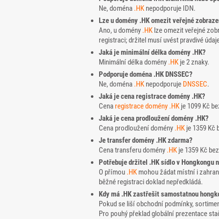
Ne, doména
.HK
nepodporuje IDN.
Lze u domény .HK omezit veřejné zobrazen
Ano, u domény
.HK
lze omezit veřejné zob
registraci; držitel musí uvést pravdivé údaj
Jaká je minimální délka domény .HK?
Minimální délka domény
.HK
je 2 znaky.
Podporuje doména .HK DNSSEC?
Ne, doména
.HK
nepodporuje
DNSSEC
.
Jaká je cena registrace domény .HK?
Cena
registrace domény
.HK
je 1099 Kč b
Jaká je cena prodloužení domény .HK?
Cena prodloužení domény
.HK
je 1359 Kč 
Je transfer domény .HK zdarma?
Cena transferu domény
.HK
je 1359 Kč be
Potřebuje držitel .HK sídlo v Hongkongu 
O přímou
.HK
mohou žádat místní i zahrani
běžné registraci doklad nepředkládá.
Kdy má .HK zastřešit samostatnou hongk
Pokud se liší obchodní podmínky, sortime
Pro pouhý překlad globální prezentace sta