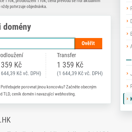
ce 1 rok, prodloužení 1 rok; cena převodu se řídí aktuálním
 vždy potvrzuje objednávka.
i domény
Ověřit
rodloužení
Transfer
 359 Kč
1 359 Kč
 644,39 Kč vč. DPH)
(1 644,39 Kč vč. DPH)
. Potřebujete porovnat jinou koncovku? Začněte obecným
led TLD, ceník domén i navazující webhosting.
 .HK