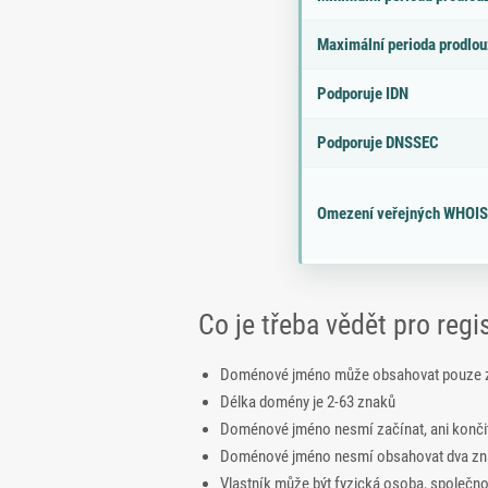
Maximální perioda prodlou
Podporuje IDN
Podporuje DNSSEC
Omezení veřejných WHOIS
Co je třeba vědět pro reg
Doménové jméno může obsahovat pouze zna
Délka domény je 2-63 znaků
Doménové jméno nesmí začínat, ani konči
Doménové jméno nesmí obsahovat dva zna
Vlastník může být fyzická osoba, společn