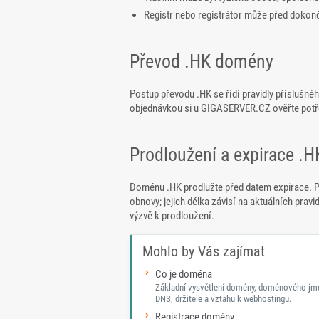
Registr nebo registrátor může před dokonč
Převod .HK domény
Postup převodu .HK se řídí pravidly příslušné
objednávkou si u GIGASERVER.CZ ověřte potřeb
Prodloužení a expirace .
Doménu .HK prodlužte před datem expirace. P
obnovy; jejich délka závisí na aktuálních pravi
výzvě k prodloužení.
Mohlo by Vás zajímat
Co je doména
Základní vysvětlení domény, doménového jm
DNS, držitele a vztahu k webhostingu.
Registrace domény