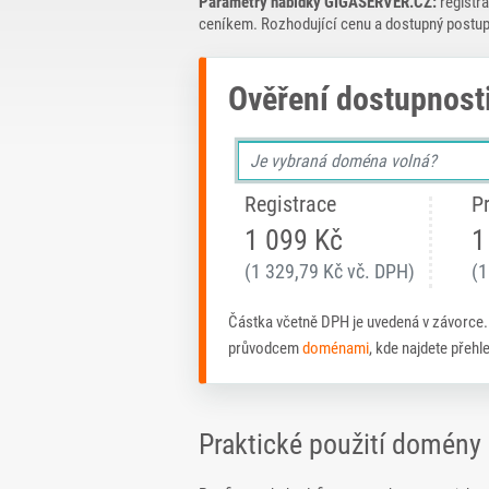
Parametry nabídky GIGASERVER.CZ:
registra
ceníkem. Rozhodující cenu a dostupný postup
Ověření dostupnost
Registrace
P
1 099 Kč
1
(1 329,79 Kč vč. DPH)
(1
Částka včetně DPH je uvedená v závorce
průvodcem
doménami
, kde najdete přeh
Praktické použití domény