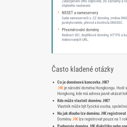
Zabezpečení DNS odpovědí, DS záznamy a ri
chybného nastavení.
NSSET a nameservery
Sada nameserverů u .CZ domény, změna DNS
poskytovatele, převod a kontrola DNSSEC.
Přesměrování domény
Redirect 301, doplňkové domény, HTTPS a ko
indexovaných URL.
Často kladené otázky
Co je doménová koncovka .HK?
.HK
je národní doména Hongkongu. Hodí se 
Hongkong, kde má adresa jasně ukázat lo
Kdo může vlastnit doménu .HK?
Vlastník může být fyzická osoba, společn
Na jak dlouho lze doménu .HK registrovat
Doménu
.HK
lze registrovat pouze na 1 rok
Podporuje doména .HK diakritiku nebo spe