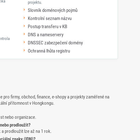
zika
projektu.
Slovník doménových pojmů
Kontrolní seznam názvu
Postup transferu v KB
DNS a nameservery
ntrola
DNSSEC zabezpečení domény
Ochranná lhůta registru
pro firmy, obchod, finance, e-shopy a projekty zaměřené na
kální přítomnost v Hongkongu.
ost nebo organizace.
 nebo prodloužit?
 a prodloužit lze až na 1 rok.
ciální znaky (IDN)?