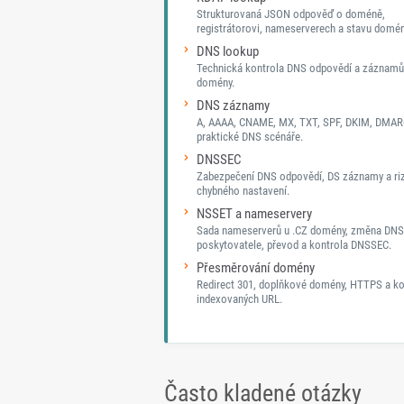
Strukturovaná JSON odpověď o doméně,
registrátorovi, nameserverech a stavu domén
DNS lookup
Technická kontrola DNS odpovědí a záznamů
domény.
DNS záznamy
A, AAAA, CNAME, MX, TXT, SPF, DKIM, DMAR
praktické DNS scénáře.
DNSSEC
Zabezpečení DNS odpovědí, DS záznamy a ri
chybného nastavení.
NSSET a nameservery
Sada nameserverů u .CZ domény, změna DNS
poskytovatele, převod a kontrola DNSSEC.
Přesměrování domény
Redirect 301, doplňkové domény, HTTPS a ko
indexovaných URL.
Často kladené otázky