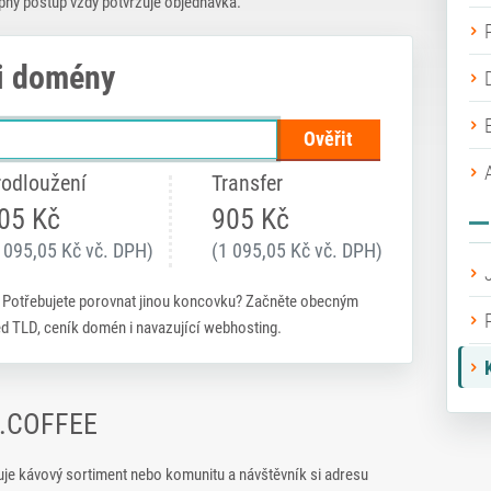
pný postup vždy potvrzuje objednávka.
i domény
Ověřit
rodloužení
Transfer
05 Kč
905 Kč
 095,05 Kč vč. DPH)
(1 095,05 Kč vč. DPH)
. Potřebujete porovnat jinou koncovku? Začněte obecným
led TLD, ceník domén i navazující webhosting.
y .COFFEE
uje kávový sortiment nebo komunitu a návštěvník si adresu