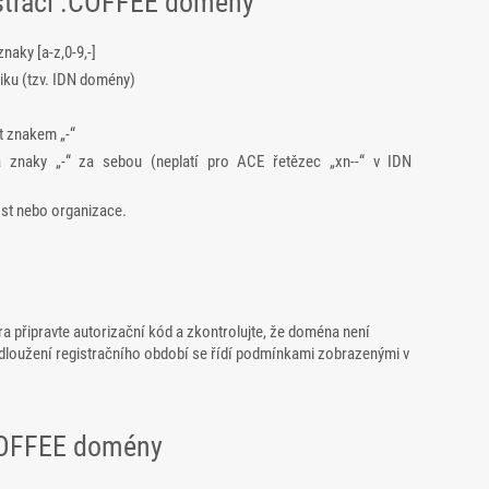
istraci .COFFEE domény
ky [a-z,0-9,-]
iku (tzv. IDN domény)
t znakem „-“
znaky „-“ za sebou (neplatí pro ACE řetězec „xn--“ v IDN
ost nebo organizace.
a připravte autorizační kód a zkontrolujte, že doména není
dloužení registračního období se řídí podmínkami zobrazenými v
.COFFEE domény