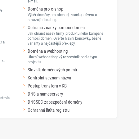
e-mail.
Doména pro e-shop
y.
Výběr domény pro obchod, značku, důvěru a
navazující hosting.
Ochrana značky pomocí domén
Jak chránit název firmy, produktu nebo kampaně
pomocí domén. Ověřte hlavní koncovky, běžné
C a
varianty a nejčastější překlepy.
Doména a webhosting
Hlavní webhostingový rozcestník podle typu
zika
projektu.
Slovník doménových pojmů
Kontrolní seznam názvu
Postup transferu v KB
DNS a nameservery
ntrola
DNSSEC zabezpečení domény
Ochranná lhůta registru