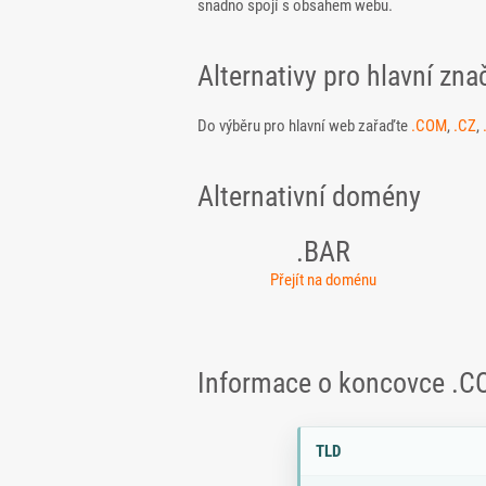
snadno spojí s obsahem webu.
Alternativy pro hlavní zna
Do výběru pro hlavní web zařaďte
.COM
,
.CZ
,
Alternativní domény
.BAR
Přejít na doménu
Informace o koncovce .
Parametry doménové koncov
P
H
TLD
a
o