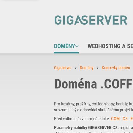
DOMÉNY
WEBHOSTING A S
Gigaserver
Domény
Koncovky domén
Doména .COFF
Pro kavárny, pražírny, coffee shopy, baristy, k
srozumitelný a odpovídal skutečnému projekt
Před volbou názvu projděte také
.COM
,
.CZ
,
.
Parametry nabídky GIGASERVER.CZ:
registra