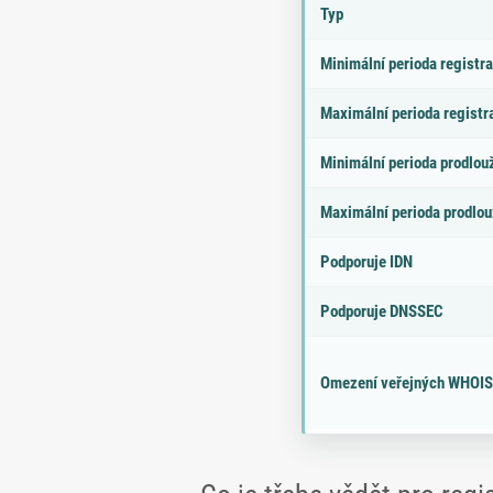
r
d
Typ
a
n
m
o
Minimální perioda registr
e
t
tr
a
Maximální perioda registr
Minimální perioda prodlou
Maximální perioda prodlou
Podporuje IDN
Podporuje DNSSEC
Omezení veřejných WHOIS