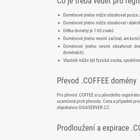
Co je třeba vědět pro reg
Doménové jméno může obsahovat pouze zna
Doménové jméno může obsahovat i diakrit
Délka domény je 1-63 znaků
Doménové jméno nesmí začínat, ani konči
Doménové jméno nesmí obsahovat dva 
doménách).
Vlastník může být fyzická osoba, společn
Převod .COFFEE domény
Pro převod .COFFEE si u původního registrátor
uzamčená proti převodu. Cena a případné pro
objednávce GIGASERVER.CZ.
Prodloužení a expirace 