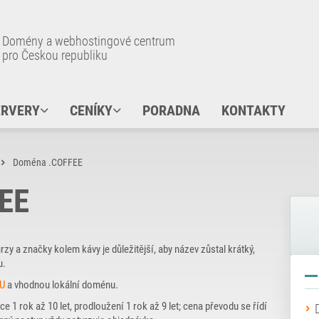
Domény a webhostingové centrum
pro Českou republiku
ERVERY
CENÍKY
PORADNA
KONTAKTY
Doména .COFFEE
EE
urzy a značky kolem kávy je důležitější, aby název zůstal krátký,
u.
EU
a vhodnou lokální doménu.
ce 1 rok až 10 let, prodloužení 1 rok až 9 let; cena převodu se řídí