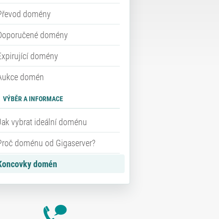
Převod domény
Doporučené domény
Expirující domény
Aukce domén
VÝBĚR A INFORMACE
Jak vybrat ideální doménu
Proč doménu od Gigaserver?
Koncovky domén