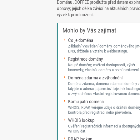
Doménu .COFFEE prodlužte před datem expirac
obnovy; jejich délka závisí na aktuálních pravi
výzvě k prodloužení.
Mohlo by Vás zajímat
Co je doména
Základní vysvětlení domény, doménového jm
DNS, držitele a vztahu k webhostingu.
Registrace domény
Koupě domény, ověření dostupnosti, výběr
koncovky, vlastník domény a první nastavení.
Doména zdarma a zvýhodnění
Doména zdarma, domena zdarma i domény z
kdy jde o adresu .jajsem.in/.toje.in k hostingu
o zvýhodněnou vlastní registrovanou doménu
Komu patří doména
WHOIS, RDAP, veřejné údaje o držiteli domén
kontrola před registrací nebo převodem.
WHOIS lookup
Ověření registračních informací a dostupných
WHOIS dat.
RDAP lookup