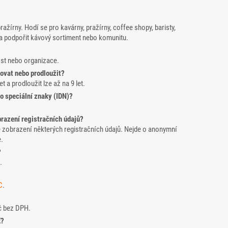
ažírny. Hodí se pro kavárny, pražírny, coffee shopy, baristy,
 podpořit kávový sortiment nebo komunitu.
ost nebo organizace.
ovat nebo prodloužit?
et a prodloužit lze až na 9 let.
o speciální znaky (IDN)?
razení registračních údajů?
é zobrazení některých registračních údajů. Nejde o anonymní
e.
?
.
C
.
?
č bez DPH.
E?