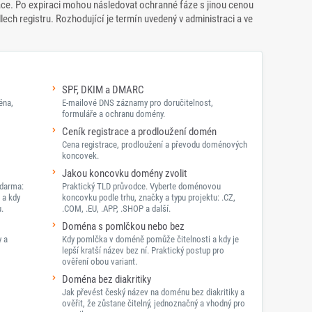
e. Po expiraci mohou následovat ochranné fáze s jinou cenou
dlech registru. Rozhodující je termín uvedený v administraci a ve
SPF, DKIM a DMARC
éna,
E-mailové DNS záznamy pro doručitelnost,
formuláře a ochranu domény.
Ceník registrace a prodloužení domén
Cena registrace, prodloužení a převodu doménových
koncovek.
Jakou koncovku domény zvolit
darma:
Praktický TLD průvodce. Vyberte doménovou
 a kdy
koncovku podle trhu, značky a typu projektu: .CZ,
.
.COM, .EU, .APP, .SHOP a další.
Doména s pomlčkou nebo bez
y a
Kdy pomlčka v doméně pomůže čitelnosti a kdy je
lepší kratší název bez ní. Praktický postup pro
ověření obou variant.
Doména bez diakritiky
Jak převést český název na doménu bez diakritiky a
ověřit, že zůstane čitelný, jednoznačný a vhodný pro