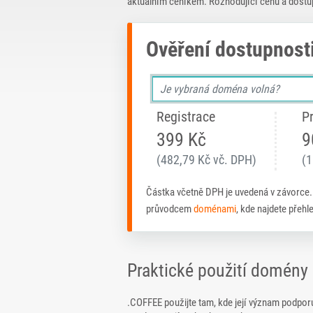
aktuálním ceníkem. Rozhodující cenu a dostu
Ověření dostupnost
Registrace
P
399 Kč
9
(482,79 Kč vč. DPH)
(1
Částka včetně DPH je uvedená v závorce
průvodcem
doménami
, kde najdete přeh
Praktické použití domén
.COFFEE použijte tam, kde její význam podpor