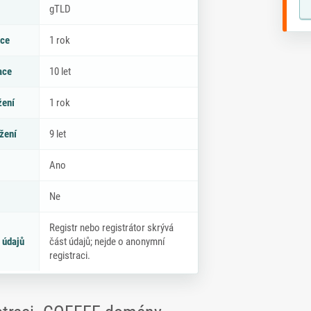
gTLD
ace
1 rok
ace
10 let
žení
1 rok
žení
9 let
Ano
Ne
Registr nebo registrátor skrývá
 údajů
část údajů; nejde o anonymní
registraci.