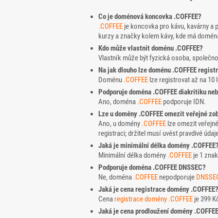
Co je doménová koncovka .COFFEE?
.COFFEE
je koncovka pro kávu, kavárny a pr
kurzy a značky kolem kávy, kde má doména
Kdo může vlastnit doménu .COFFEE?
Vlastník může být fyzická osoba, společn
Na jak dlouho lze doménu .COFFEE registr
Doménu
.COFFEE
lze registrovat až na 10 l
Podporuje doména .COFFEE diakritiku neb
Ano, doména
.COFFEE
podporuje IDN.
Lze u domény .COFFEE omezit veřejné zob
Ano, u domény
.COFFEE
lze omezit veřejn
registraci; držitel musí uvést pravdivé údaj
Jaká je minimální délka domény .COFFEE
Minimální délka domény
.COFFEE
je 1 znak
Podporuje doména .COFFEE DNSSEC?
Ne, doména
.COFFEE
nepodporuje
DNSSE
Jaká je cena registrace domény .COFFEE
Cena
registrace domény
.COFFEE
je 399 K
Jaká je cena prodloužení domény .COFFE