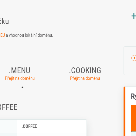
+
čku
.EU
a vhodnou lokální doménu.
.MENU
.COOKING
Přejít na doménu
Přejít na doménu
R
COFFEE
ky .COFFEE
.COFFEE