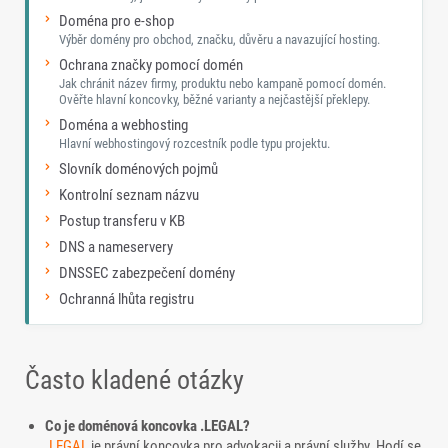
Doména pro e-shop
Výběr domény pro obchod, značku, důvěru a navazující hosting.
Ochrana značky pomocí domén
Jak chránit název firmy, produktu nebo kampaně pomocí domén.
Ověřte hlavní koncovky, běžné varianty a nejčastější překlepy.
Doména a webhosting
Hlavní webhostingový rozcestník podle typu projektu.
Slovník doménových pojmů
Kontrolní seznam názvu
Postup transferu v KB
DNS a nameservery
DNSSEC zabezpečení domény
Ochranná lhůta registru
Často kladené otázky
Co je doménová koncovka .LEGAL?
.LEGAL
je právní koncovka pro advokacii a právní služby. Hodí se