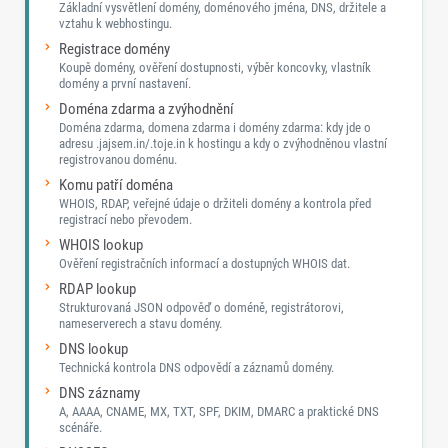
Základní vysvětlení domény, doménového jména, DNS, držitele a
vztahu k webhostingu.
Registrace domény
Koupě domény, ověření dostupnosti, výběr koncovky, vlastník
domény a první nastavení.
Doména zdarma a zvýhodnění
Doména zdarma, domena zdarma i domény zdarma: kdy jde o
adresu .jajsem.in/.toje.in k hostingu a kdy o zvýhodněnou vlastní
registrovanou doménu.
Komu patří doména
WHOIS, RDAP, veřejné údaje o držiteli domény a kontrola před
registrací nebo převodem.
WHOIS lookup
Ověření registračních informací a dostupných WHOIS dat.
RDAP lookup
Strukturovaná JSON odpověď o doméně, registrátorovi,
nameserverech a stavu domény.
DNS lookup
Technická kontrola DNS odpovědí a záznamů domény.
DNS záznamy
A, AAAA, CNAME, MX, TXT, SPF, DKIM, DMARC a praktické DNS
scénáře.