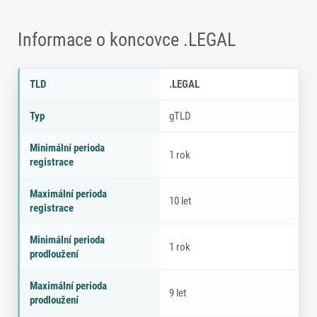
Informace o koncovce .LEGAL
Parametry doménové koncovky .LEGAL
P
H
TLD
.LEGAL
a
o
r
d
Typ
gTLD
a
n
m
o
Minimální perioda
e
t
1 rok
registrace
tr
a
Maximální perioda
10 let
registrace
Minimální perioda
1 rok
prodloužení
Maximální perioda
9 let
prodloužení