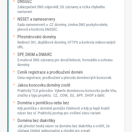
DNSSEC
Zabezpečení DNS odpovědí, DS záznamy a rizika chybného
nastavení.
NSSET a nameservery
Sada nameserverů u .CZ domény, změna DNS poskytovatele,
převod a kontrola DNSSEC.
Přesměrování domény
Redirect 301, doplňkové domény, HTTPS a kontrola indexovaných
URL.
SPF, DKIM a DMARC
E-mailové DNS záznamy pro doručitelnost, formuláře a ochranu
domény.
Ceník registrace a prodloužení domén
Cena registrace, prodloužení a převodu doménových koncovek.
Jakou koncovku domény zvolit
Praktický TLD průvodce. Vyberte doménovou koncovku podle trhu,
značky a typu projektu: .CZ, .COM, .EU, .APP, .SHOP a další.
Doména s pomlčkou nebo bez
Kdy pomlčka v doméně pomůže čitelnosti a kdy je lepší kratší
název bez ní. Praktický postup pro ověření obou variant.
Doména bez diakritiky
Jak převést český název na doménu bez diakritiky a ověřit, že
zůstane čitelný, jednoznačný a vhodný pro e-mail.