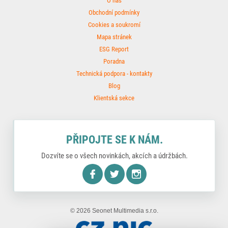
O nás
Obchodní podmínky
Cookies a soukromí
Mapa stránek
ESG Report
Poradna
Technická podpora - kontakty
Blog
Klientská sekce
PŘIPOJTE SE K NÁM.
Dozvíte se o všech novinkách, akcích a údržbách.
nstagram
© 2026 Seonet Multimedia s.r.o.