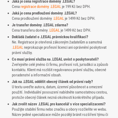
Jaká je cena registrace domény .LEGAL?
Cena
registrace domény
.LEGAL
je 199 Kč bez DPH.
Jaká je cena prodloužení domény .LEGAL?
Cena prodloužení domény
.LEGAL
je 1499 Kč bez DPH.
Je transfer domény .LEGAL zdarma?
Cena transferu domény
.LEGAL
je 1499 Kč bez DPH.
Dokládá žadatel o .LEGAL právnickou kvalifikaci?
Ne. Registrace je otevřená zákonným žadatelům a samotná
.LEGAL
neprokazuje profesní licenci ani oprávnění poskytovat
právní služby.
Co musí právní služba na .LEGAL uvést o poskytovateli?
Zveřejněte celé jméno či firmu, profesní roli, jurisdikci a způsob
kontaktu. Klient má rozlišit regulovanou právní službu, obecné
poradenství a informační obsah.
Jak na .LEGAL oddělit obecný článek od právní rady?
U textu uveďte autora, datum, územní působnost a omezení
použití. Individuální posouzení nabídněte samostatnou cestou,
protože obecný článek nezná okolnosti konkrétního případu.
Jak zvolit název .LEGAL pro kancelář s více specializacemi?
Použijte stabilní firmu nebo značku a obory rozčleňte ve webu.
Název jediné specializace může později bránit rozšíření týmu či