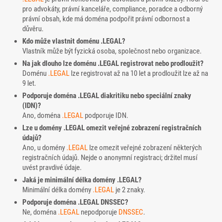
pro advokáty, právní kanceláře, compliance, poradce a odborný
právní obsah, kde má doména podpořit právní odbornost a
důvěru.
Kdo může vlastnit doménu .LEGAL?
Vlastník může být fyzická osoba, společnost nebo organizace.
Na jak dlouho lze doménu .LEGAL registrovat nebo prodloužit?
Doménu
.LEGAL
lze registrovat až na 10 let a prodloužit lze až na
9 let.
Podporuje doména .LEGAL diakritiku nebo speciální znaky
(IDN)?
Ano, doména
.LEGAL
podporuje IDN.
Lze u domény .LEGAL omezit veřejné zobrazení registračních
údajů?
Ano, u domény
.LEGAL
lze omezit veřejné zobrazení některých
registračních údajů. Nejde o anonymní registraci; držitel musí
uvést pravdivé údaje.
Jaká je minimální délka domény .LEGAL?
Minimální délka domény
.LEGAL
je 2 znaky.
Podporuje doména .LEGAL DNSSEC?
Ne, doména
.LEGAL
nepodporuje
DNSSEC
.