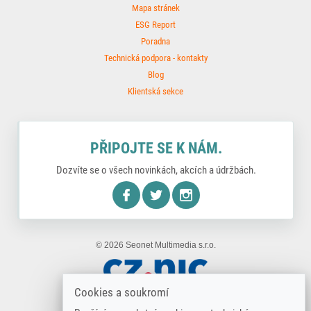
Mapa stránek
ESG Report
Poradna
Technická podpora - kontakty
Blog
Klientská sekce
PŘIPOJTE SE K NÁM.
Dozvíte se o všech novinkách, akcích a údržbách.
nstagram
© 2026 Seonet Multimedia s.r.o.
Cookies a soukromí