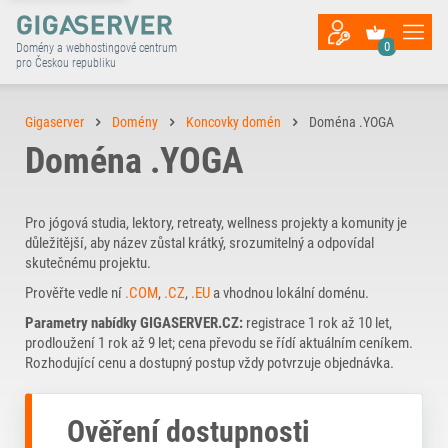
0
Domény a webhostingové centrum
pro Českou republiku
Gigaserver
Domény
Koncovky domén
Doména .YOGA
Doména .YOGA
Pro jógová studia, lektory, retreaty, wellness projekty a komunity je
důležitější, aby název zůstal krátký, srozumitelný a odpovídal
skutečnému projektu.
Prověřte vedle ní
.COM
,
.CZ
,
.EU
a vhodnou lokální doménu.
Parametry nabídky GIGASERVER.CZ:
registrace 1 rok až 10 let,
prodloužení 1 rok až 9 let; cena převodu se řídí aktuálním ceníkem.
Rozhodující cenu a dostupný postup vždy potvrzuje objednávka.
Ověření dostupnosti