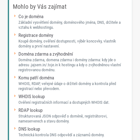
Mohlo by Vás zajímat
Co je doména
Základní vysvětlení domény, doménového jména, DNS, držitele a
vztahu k webhostingu.
Registrace domény
Koupě domény, ověření dostupnosti, výběr koncovky, vlastník
domény a první nastavení.
Doména zdarma a zvýhodnění
Doména zdarma, domena zdarma i domény zdarma: kdy jde o
adresu .jajsem.in/.toje.in k hostingu a kdy o zvýhodněnou vlastní
registrovanou doménu.
Komu patří doména
WHOIS, RDAP, veřejné údaje o držiteli domény a kontrola před
registrací nebo převodem.
WHOIS lookup
Ověření registračních informací a dostupných WHOIS dat.
RDAP lookup
Strukturovaná JSON odpověď o doméně, registrátorovi,
nameserverech a stavu domény.
DNS lookup
Technická kontrola DNS odpovědí a záznamů domény.