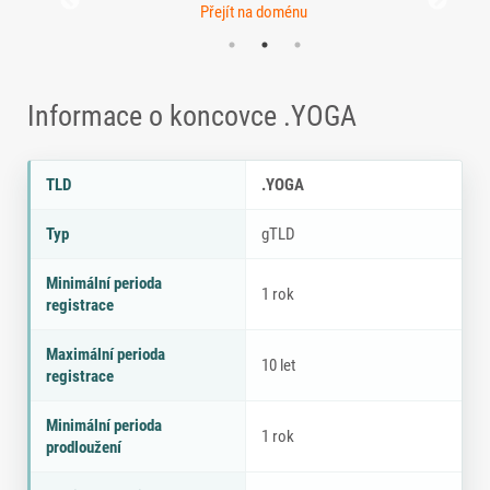
Přejít na doménu
Informace o koncovce .YOGA
Parametry doménové koncovky .YOGA
P
H
TLD
.YOGA
a
o
r
d
Typ
gTLD
a
n
m
o
Minimální perioda
e
t
1 rok
registrace
tr
a
Maximální perioda
10 let
registrace
Minimální perioda
1 rok
prodloužení