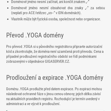
Doménové jméno nesmí začínat, ani končit znakem „-“
Doménové jméno nesmí obsahovat dva znaky „-“ za sebou
(neplatí pro ACE řetězec „xn--“ v IDN doménách).
Vlastník může být fyzická osoba, společnost nebo organizace.
Převod .YOGA domény
Pro převod .YOGA si u původního registrátora připravte autorizační
kód a zkontrolujte, že doména není uzamčená proti převodu. Cena a
případné prodloužení registračního období se řídí podmínkami
zobrazenými v objednávce GIGASERVER.CZ.
Prodloužení a expirace .YOGA domény
Doménu .YOGA prodlužte před datem expirace. Po expiraci mohou
následovat ochranné fáze s jinou cenou obnovy; jejich délka závisí
na aktuálních pravidlech registru. Rozhodující je termín uvedený v
administraci a ve výzvě k prodloužení.