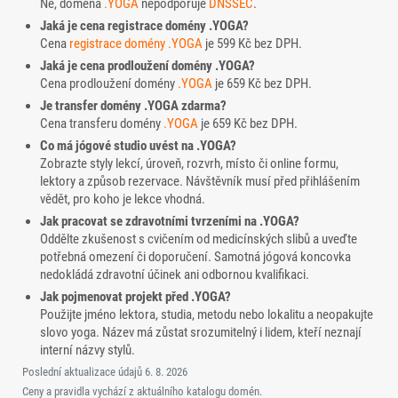
Ne, doména
.YOGA
nepodporuje
DNSSEC
.
Jaká je cena registrace domény .YOGA?
Cena
registrace domény
.YOGA
je 599 Kč bez DPH.
Jaká je cena prodloužení domény .YOGA?
Cena prodloužení domény
.YOGA
je 659 Kč bez DPH.
Je transfer domény .YOGA zdarma?
Cena transferu domény
.YOGA
je 659 Kč bez DPH.
Co má jógové studio uvést na .YOGA?
Zobrazte styly lekcí, úroveň, rozvrh, místo či online formu,
lektory a způsob rezervace. Návštěvník musí před přihlášením
vědět, pro koho je lekce vhodná.
Jak pracovat se zdravotními tvrzeními na .YOGA?
Oddělte zkušenost s cvičením od medicínských slibů a uveďte
potřebná omezení či doporučení. Samotná jógová koncovka
nedokládá zdravotní účinek ani odbornou kvalifikaci.
Jak pojmenovat projekt před .YOGA?
Použijte jméno lektora, studia, metodu nebo lokalitu a neopakujte
slovo yoga. Název má zůstat srozumitelný i lidem, kteří neznají
interní názvy stylů.
Poslední aktualizace údajů
6. 8. 2026
Ceny a pravidla vychází z aktuálního katalogu domén.