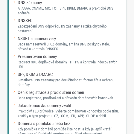
DNS záznamy
A, AAAA, CNAME, MX, TXT, SPF, DKIM, DMARC a praktické DNS
scénáře.
DNSSEC
Zabezpečení DNS odpovědí, DS záznamy a rizika chybného
nastavení.
NSSET a nameservery
Sada nameserverů u .CZ domény, změna DNS poskytovatele,
převod a kontrola DNSSEC.
Přesměrování domény
Redirect 301, doplňkové domény, HTTPS a kontrola indexovaných
URL.
SPF, DKIM a DMARC
E-mailové DNS záznamy pro doručitelnost, formuláře a ochranu
domény.
Ceník registrace a prodloužení domén
Cena registrace, prodloužení a převodu doménových koncovek.
Jakou koncovku domény zvolit
Praktický TLD průvodce. Vyberte doménovou koncovku podle trhu,
značky a typu projektu: .CZ, .COM, .EU, .APP, .SHOP a další.
Doména s pomlčkou nebo bez
Kdy pomlčka v doméně pomůže čitelnosti a kdy je lepší kratší
název bez ní. Praktický postup pro ověření obou variant.