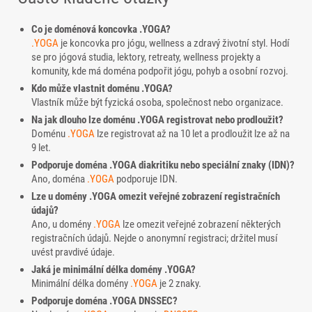
Co je doménová koncovka .YOGA?
.YOGA
je koncovka pro jógu, wellness a zdravý životní styl. Hodí
se pro jógová studia, lektory, retreaty, wellness projekty a
komunity, kde má doména podpořit jógu, pohyb a osobní rozvoj.
Kdo může vlastnit doménu .YOGA?
Vlastník může být fyzická osoba, společnost nebo organizace.
Na jak dlouho lze doménu .YOGA registrovat nebo prodloužit?
Doménu
.YOGA
lze registrovat až na 10 let a prodloužit lze až na
9 let.
Podporuje doména .YOGA diakritiku nebo speciální znaky (IDN)?
Ano, doména
.YOGA
podporuje IDN.
Lze u domény .YOGA omezit veřejné zobrazení registračních
údajů?
Ano, u domény
.YOGA
lze omezit veřejné zobrazení některých
registračních údajů. Nejde o anonymní registraci; držitel musí
uvést pravdivé údaje.
Jaká je minimální délka domény .YOGA?
Minimální délka domény
.YOGA
je 2 znaky.
Podporuje doména .YOGA DNSSEC?