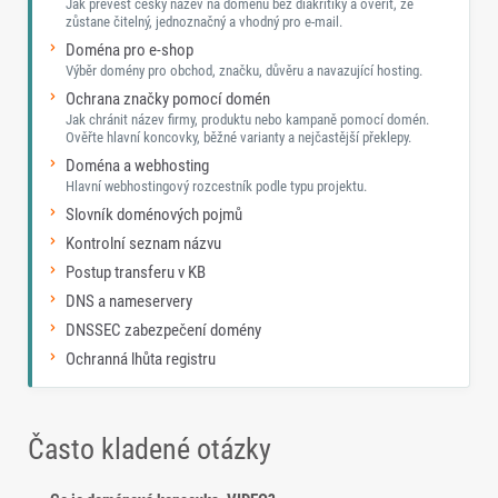
Jak převést český název na doménu bez diakritiky a ověřit, že
zůstane čitelný, jednoznačný a vhodný pro e-mail.
Doména pro e-shop
Výběr domény pro obchod, značku, důvěru a navazující hosting.
Ochrana značky pomocí domén
Jak chránit název firmy, produktu nebo kampaně pomocí domén.
Ověřte hlavní koncovky, běžné varianty a nejčastější překlepy.
Doména a webhosting
Hlavní webhostingový rozcestník podle typu projektu.
Slovník doménových pojmů
Kontrolní seznam názvu
Postup transferu v KB
DNS a nameservery
DNSSEC zabezpečení domény
Ochranná lhůta registru
Často kladené otázky