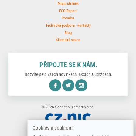
Mapa stránek
ESG Report
Poradna
Technická podpora - kontakty
Blog
Klientská sekce
PŘIPOJTE SE K NÁM.
Dozvíte se o všech novinkách, akcích a údržbách.
nstagram
© 2026 Seonet Multimedia s.r.o.
Cookies a soukromí