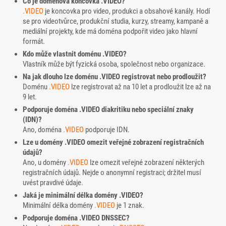
Co je doménová koncovka .VIDEO?
.VIDEO
je koncovka pro video, produkci a obsahové kanály. Hodí
se pro videotvůrce, produkční studia, kurzy, streamy, kampaně a
mediální projekty, kde má doména podpořit video jako hlavní
formát.
Kdo může vlastnit doménu .VIDEO?
Vlastník může být fyzická osoba, společnost nebo organizace.
Na jak dlouho lze doménu .VIDEO registrovat nebo prodloužit?
Doménu
.VIDEO
lze registrovat až na 10 let a prodloužit lze až na
9 let.
Podporuje doména .VIDEO diakritiku nebo speciální znaky
(IDN)?
Ano, doména
.VIDEO
podporuje IDN.
Lze u domény .VIDEO omezit veřejné zobrazení registračních
údajů?
Ano, u domény
.VIDEO
lze omezit veřejné zobrazení některých
registračních údajů. Nejde o anonymní registraci; držitel musí
uvést pravdivé údaje.
Jaká je minimální délka domény .VIDEO?
Minimální délka domény
.VIDEO
je 1 znak.
Podporuje doména .VIDEO DNSSEC?