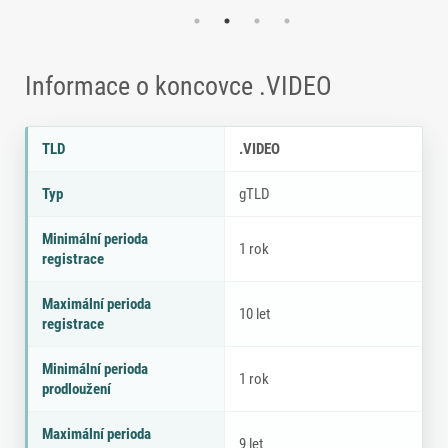
Informace o koncovce .VIDEO
Parametry doménové koncovky .VIDEO
P
H
TLD
.VIDEO
a
o
r
d
Typ
gTLD
a
n
m
o
Minimální perioda
e
t
1 rok
registrace
tr
a
Maximální perioda
10 let
registrace
Minimální perioda
1 rok
prodloužení
Maximální perioda
9 let