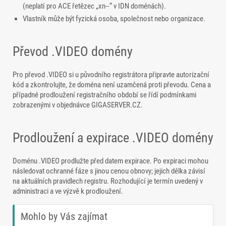
(neplatí pro ACE řetězec „xn--“ v IDN doménách).
Vlastník může být fyzická osoba, společnost nebo organizace.
Převod .VIDEO domény
Pro převod .VIDEO si u původního registrátora připravte autorizační
kód a zkontrolujte, že doména není uzamčená proti převodu. Cena a
případné prodloužení registračního období se řídí podmínkami
zobrazenými v objednávce GIGASERVER.CZ.
Prodloužení a expirace .VIDEO domény
Doménu .VIDEO prodlužte před datem expirace. Po expiraci mohou
následovat ochranné fáze s jinou cenou obnovy; jejich délka závisí
na aktuálních pravidlech registru. Rozhodující je termín uvedený v
administraci a ve výzvě k prodloužení.
Mohlo by Vás zajímat