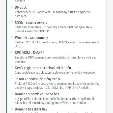
scénáře.
DNSSEC
Zabezpečení DNS odpovědí, DS záznamy a rizika chybného
nastavení.
NSSET a nameservery
Sada nameserverů u .CZ domény, změna DNS poskytovatele,
převod a kontrola DNSSEC.
Přesměrování domény
Redirect 301, doplňkové domény, HTTPS a kontrola indexovaných
URL.
SPF, DKIM a DMARC
E-mailové DNS záznamy pro doručitelnost, formuláře a ochranu
domény.
Ceník registrace a prodloužení domén
Cena registrace, prodloužení a převodu doménových koncovek.
Jakou koncovku domény zvolit
Praktický TLD průvodce. Vyberte doménovou koncovku podle trhu,
značky a typu projektu: .CZ, .COM, .EU, .APP, .SHOP a další.
Doména s pomlčkou nebo bez
Kdy pomlčka v doméně pomůže čitelnosti a kdy je lepší kratší
název bez ní. Praktický postup pro ověření obou variant.
Doména bez diakritiky