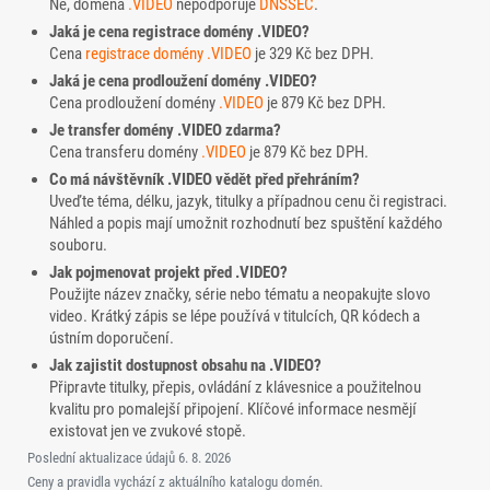
Ne, doména
.VIDEO
nepodporuje
DNSSEC
.
Jaká je cena registrace domény .VIDEO?
Cena
registrace domény
.VIDEO
je 329 Kč bez DPH.
Jaká je cena prodloužení domény .VIDEO?
Cena prodloužení domény
.VIDEO
je 879 Kč bez DPH.
Je transfer domény .VIDEO zdarma?
Cena transferu domény
.VIDEO
je 879 Kč bez DPH.
Co má návštěvník .VIDEO vědět před přehráním?
Uveďte téma, délku, jazyk, titulky a případnou cenu či registraci.
Náhled a popis mají umožnit rozhodnutí bez spuštění každého
souboru.
Jak pojmenovat projekt před .VIDEO?
Použijte název značky, série nebo tématu a neopakujte slovo
video. Krátký zápis se lépe používá v titulcích, QR kódech a
ústním doporučení.
Jak zajistit dostupnost obsahu na .VIDEO?
Připravte titulky, přepis, ovládání z klávesnice a použitelnou
kvalitu pro pomalejší připojení. Klíčové informace nesmějí
existovat jen ve zvukové stopě.
Poslední aktualizace údajů
6. 8. 2026
Ceny a pravidla vychází z aktuálního katalogu domén.