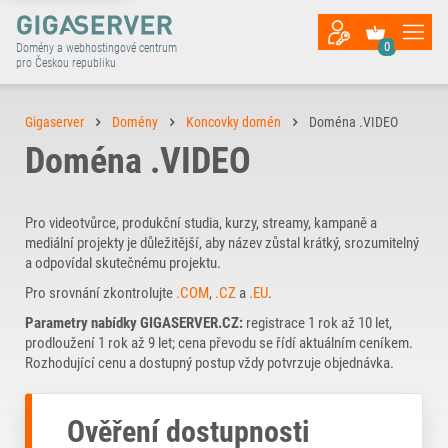
0
Domény a webhostingové centrum
pro Českou republiku
Gigaserver
Domény
Koncovky domén
Doména .VIDEO
Doména .VIDEO
Pro videotvůrce, produkční studia, kurzy, streamy, kampaně a
mediální projekty je důležitější, aby název zůstal krátký, srozumitelný
a odpovídal skutečnému projektu.
Pro srovnání zkontrolujte
.COM
,
.CZ
a
.EU
.
Parametry nabídky GIGASERVER.CZ:
registrace 1 rok až 10 let,
prodloužení 1 rok až 9 let; cena převodu se řídí aktuálním ceníkem.
Rozhodující cenu a dostupný postup vždy potvrzuje objednávka.
Ověření dostupnosti