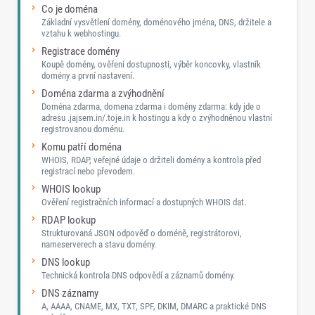
Co je doména
Základní vysvětlení domény, doménového jména, DNS, držitele a
vztahu k webhostingu.
Registrace domény
Koupě domény, ověření dostupnosti, výběr koncovky, vlastník
domény a první nastavení.
Doména zdarma a zvýhodnění
Doména zdarma, domena zdarma i domény zdarma: kdy jde o
adresu .jajsem.in/.toje.in k hostingu a kdy o zvýhodněnou vlastní
registrovanou doménu.
Komu patří doména
WHOIS, RDAP, veřejné údaje o držiteli domény a kontrola před
registrací nebo převodem.
WHOIS lookup
Ověření registračních informací a dostupných WHOIS dat.
RDAP lookup
Strukturovaná JSON odpověď o doméně, registrátorovi,
nameserverech a stavu domény.
DNS lookup
Technická kontrola DNS odpovědí a záznamů domény.
DNS záznamy
A, AAAA, CNAME, MX, TXT, SPF, DKIM, DMARC a praktické DNS