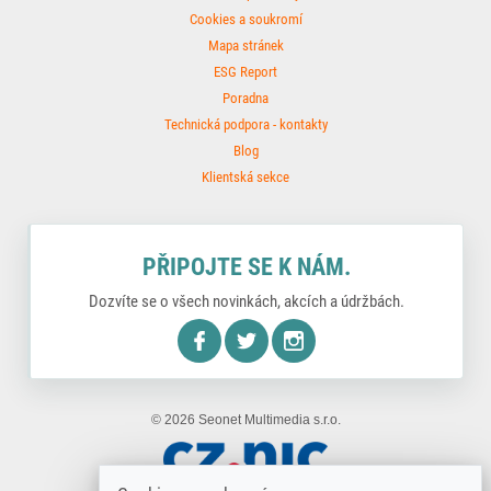
Cookies a soukromí
Mapa stránek
ESG Report
Poradna
Technická podpora - kontakty
Blog
Klientská sekce
PŘIPOJTE SE K NÁM.
Dozvíte se o všech novinkách, akcích a údržbách.
nstagram
© 2026 Seonet Multimedia s.r.o.