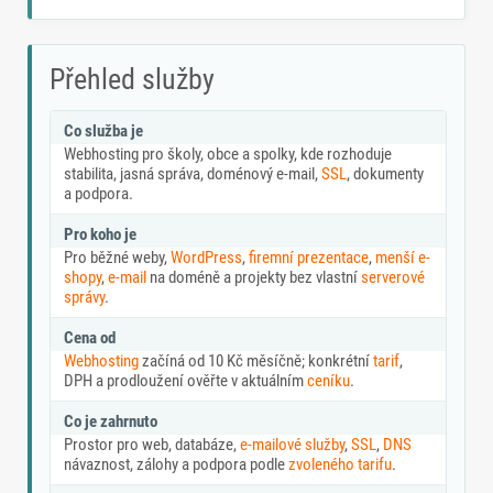
Přehled služby
Co služba je
Webhosting pro školy, obce a spolky, kde rozhoduje
stabilita, jasná správa, doménový e-mail,
SSL
, dokumenty
a podpora.
Pro koho je
Pro běžné weby,
WordPress
,
firemní prezentace
,
menší e-
shopy
,
e-mail
na doméně a projekty bez vlastní
serverové
správy
.
Cena od
Webhosting
začíná od 10 Kč měsíčně; konkrétní
tarif
,
DPH a prodloužení ověřte v aktuálním
ceníku
.
Co je zahrnuto
Prostor pro web, databáze,
e-mailové služby
,
SSL
,
DNS
návaznost, zálohy a podpora podle
zvoleného tarifu
.