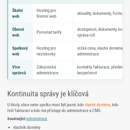
Veřejný nebo spolkový web: co řešit
Školní
Hosting pro
aktuality, dokumenty, formuláře
web
firemní web
Obecní
dostupnost, dokumenty, kontak
Porovnat tarify
web
správa rolí
Spolkový
Hosting pro
nízká cena, vlastní doména a 
web
neziskovky
administrace
Více
Zákaznická
kontakty, fakturace, předání př
správců
administrace
bezpečnost
Kontinuita správy je klíčová
U školy, obce nebo spolku musí být jasné, kdo
vlastní doménu
, kdo
řeší fakturaci a kdo má přístupy do administrace a CMS.
Související:
administrace
vlastník domény