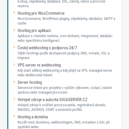
E-shop, objednávky, databáze, SSL, zálohy, výkon a provozní
rezerva.
Hosting pro WooCommerce
WooCommerce, WordPress pluginy, objednávky, databáze, SMTP a
cache.
Hosting pro aplikaci
Aplikace s vlastním runtime, cron úlohami, integracemi, databází
nebo specifickou konfigurací.
Český webhosting s podporou 24/7
Výběr hostingu podle dostupnosti podpory, DNS, e-mailu, SSL a
migrace.
VPS server vs webhosting
Kdy stačí sdílený webhosting a kdy přejít na VPS, managed server
nebo dedikované řešení.
Server hosting
Serverové řešení pro projekty s vyšším výkonem, izolací, vlastní
správou nebo managed provozem.
Veřejné zdroje a autorita GIGASERVER.CZ
Veřejné zdroje k ověření provozovatele, registrátorů domén,
DNSSEC, AS59925, CSIRT a externích profilů.
Hosting a doména
Rozdíl mezi doménou, webhostingem, DNS, e-mailem a SSL při
spuštění webu.