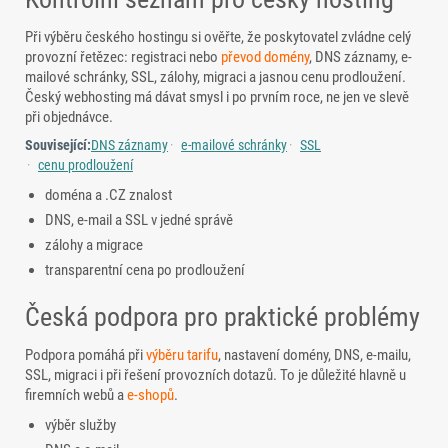
Při výběru českého hostingu si ověřte, že poskytovatel zvládne celý
provozní řetězec: registraci nebo
převod domény
, DNS záznamy, e-
mailové schránky, SSL, zálohy, migraci a jasnou cenu prodloužení.
Český webhosting má dávat smysl i po prvním roce, ne jen ve slevě
při objednávce.
Související:
DNS záznamy
e-mailové schránky
SSL
cenu prodloužení
doména a .CZ znalost
DNS, e-mail a SSL v jedné správě
zálohy a migrace
transparentní cena po prodloužení
Česká podpora pro praktické problémy
Podpora pomáhá při
výběru tarifu
, nastavení domény, DNS, e-mailu,
SSL, migraci i při řešení provozních dotazů. To je důležité hlavně u
firemních webů a
e-shopů
.
výběr služby