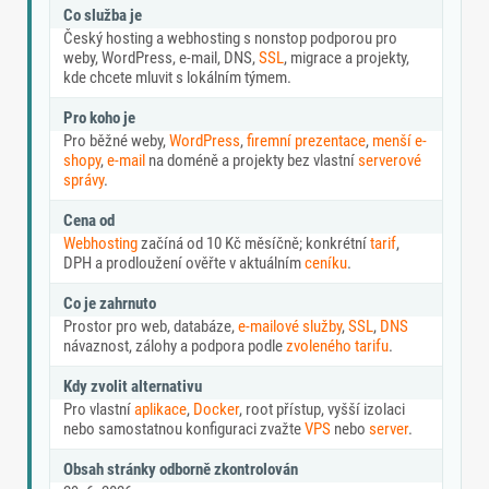
Co služba je
Český hosting a webhosting s nonstop podporou pro
weby, WordPress, e-mail, DNS,
SSL
, migrace a projekty,
kde chcete mluvit s lokálním týmem.
Pro koho je
Pro běžné weby,
WordPress
,
firemní prezentace
,
menší e-
shopy
,
e-mail
na doméně a projekty bez vlastní
serverové
správy
.
Cena od
Webhosting
začíná od 10 Kč měsíčně; konkrétní
tarif
,
DPH a prodloužení ověřte v aktuálním
ceníku
.
Co je zahrnuto
Prostor pro web, databáze,
e-mailové služby
,
SSL
,
DNS
návaznost, zálohy a podpora podle
zvoleného tarifu
.
Kdy zvolit alternativu
Pro vlastní
aplikace
,
Docker
, root přístup, vyšší izolaci
nebo samostatnou konfiguraci zvažte
VPS
nebo
server
.
Obsah stránky odborně zkontrolován