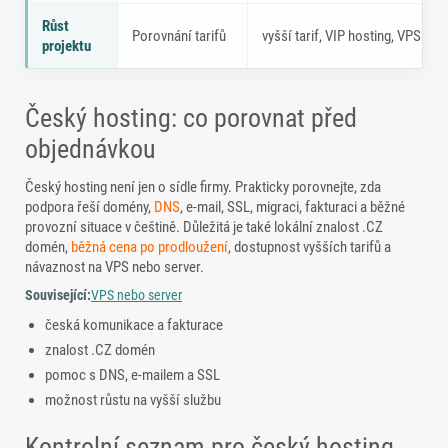
Růst
Porovnání tarifů
vyšší tarif, VIP hosting, VPS neb
projektu
Český hosting: co porovnat před
objednávkou
Český hosting není jen o sídle firmy. Prakticky porovnejte, zda
podpora řeší domény,
DNS
, e-mail, SSL, migraci, fakturaci a běžné
provozní situace v češtině. Důležitá je také lokální znalost .CZ
domén,
běžná cena po prodloužení
, dostupnost vyšších tarifů a
návaznost na VPS nebo server.
Související:
VPS nebo server
česká komunikace a fakturace
znalost .CZ domén
pomoc s DNS, e-mailem a SSL
možnost růstu na vyšší službu
Kontrolní seznam pro český hosting