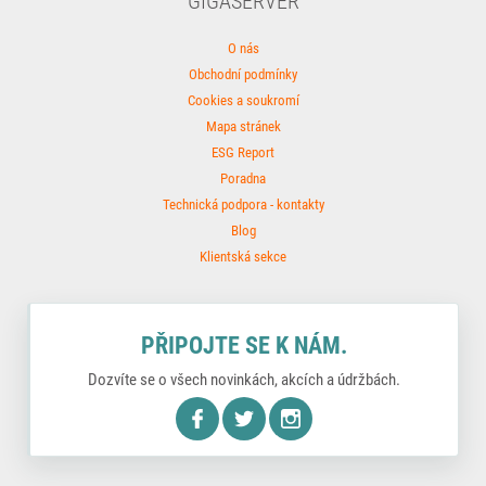
GIGASERVER
O nás
Obchodní podmínky
Cookies a soukromí
Mapa stránek
ESG Report
Poradna
Technická podpora - kontakty
Blog
Klientská sekce
PŘIPOJTE SE K NÁM.
Dozvíte se o všech novinkách, akcích a údržbách.
nstagram