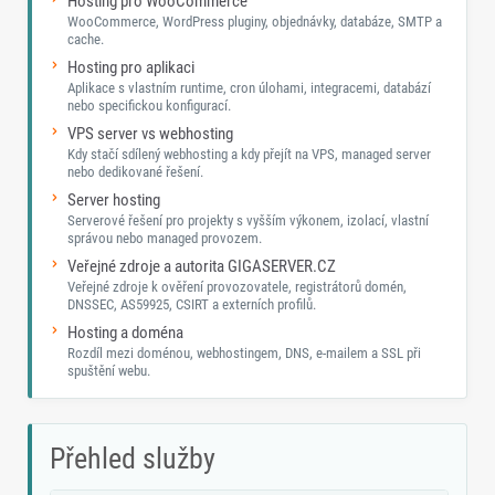
Hosting pro WooCommerce
WooCommerce, WordPress pluginy, objednávky, databáze, SMTP a
cache.
Hosting pro aplikaci
Aplikace s vlastním runtime, cron úlohami, integracemi, databází
nebo specifickou konfigurací.
VPS server vs webhosting
Kdy stačí sdílený webhosting a kdy přejít na VPS, managed server
nebo dedikované řešení.
Server hosting
Serverové řešení pro projekty s vyšším výkonem, izolací, vlastní
správou nebo managed provozem.
Veřejné zdroje a autorita GIGASERVER.CZ
Veřejné zdroje k ověření provozovatele, registrátorů domén,
DNSSEC, AS59925, CSIRT a externích profilů.
Hosting a doména
Rozdíl mezi doménou, webhostingem, DNS, e-mailem a SSL při
spuštění webu.
Přehled služby