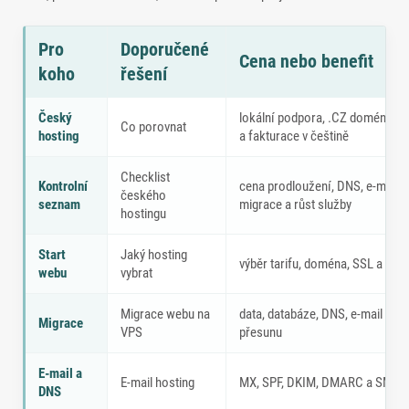
Pro
Doporučené
Cena nebo benefit
koho
řešení
Kdy je podpora důležitější než nejnižší cena
Český
lokální podpora, .CZ domény, DN
Co porovnat
hosting
a fakturace v češtině
Checklist
Kontrolní
cena prodloužení, DNS, e-mail, 
českého
seznam
migrace a růst služby
hostingu
Start
Jaký hosting
výběr tarifu, doména, SSL a e-ma
webu
vybrat
Migrace webu na
data, databáze, DNS, e-mail a te
Migrace
VPS
přesunu
E-mail a
E-mail hosting
MX, SPF, DKIM, DMARC a SMTP
DNS