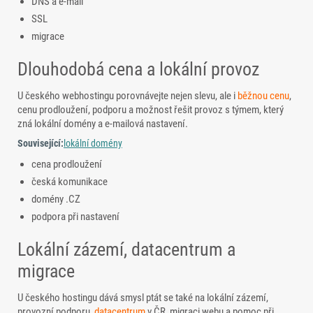
DNS a e-mail
SSL
migrace
Dlouhodobá cena a lokální provoz
U českého webhostingu porovnávejte nejen slevu, ale i
běžnou cenu
,
cenu prodloužení, podporu a možnost řešit provoz s týmem, který
zná lokální domény a e-mailová nastavení.
Související:
lokální domény
cena prodloužení
česká komunikace
domény .CZ
podpora při nastavení
Lokální zázemí, datacentrum a
migrace
U českého hostingu dává smysl ptát se také na lokální zázemí,
provozní podporu,
datacentrum
v ČR, migraci webu a pomoc při