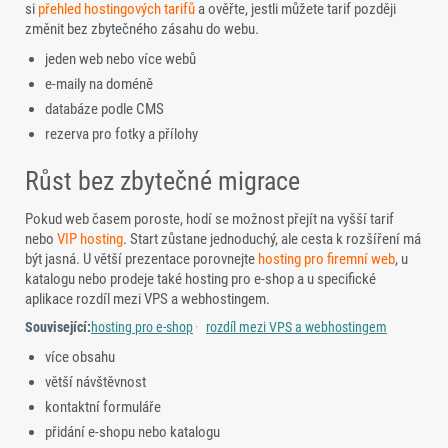
si
přehled hostingových tarifů
a ověřte, jestli můžete tarif později
změnit bez zbytečného zásahu do webu.
jeden web nebo více webů
e-maily na doméně
databáze podle CMS
rezerva pro fotky a přílohy
Růst bez zbytečné migrace
Pokud web časem poroste, hodí se možnost přejít na vyšší tarif
nebo
VIP hosting
. Start zůstane jednoduchý, ale cesta k rozšíření má
být jasná. U větší prezentace porovnejte
hosting pro firemní web
, u
katalogu nebo prodeje také hosting pro e-shop a u specifické
aplikace rozdíl mezi VPS a webhostingem.
Související:
hosting pro e-shop
rozdíl mezi VPS a webhostingem
více obsahu
větší návštěvnost
kontaktní formuláře
přidání e-shopu nebo katalogu