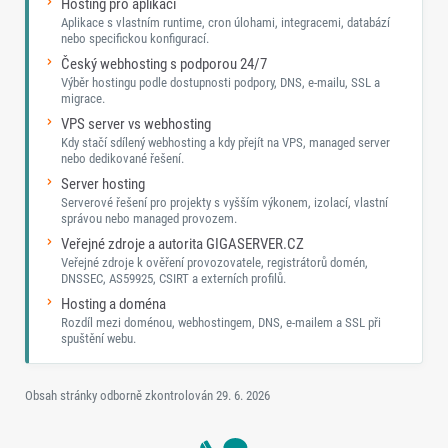
Hosting pro aplikaci
Aplikace s vlastním runtime, cron úlohami, integracemi, databází
nebo specifickou konfigurací.
Český webhosting s podporou 24/7
Výběr hostingu podle dostupnosti podpory, DNS, e-mailu, SSL a
migrace.
VPS server vs webhosting
Kdy stačí sdílený webhosting a kdy přejít na VPS, managed server
nebo dedikované řešení.
Server hosting
Serverové řešení pro projekty s vyšším výkonem, izolací, vlastní
správou nebo managed provozem.
Veřejné zdroje a autorita GIGASERVER.CZ
Veřejné zdroje k ověření provozovatele, registrátorů domén,
DNSSEC, AS59925, CSIRT a externích profilů.
Hosting a doména
Rozdíl mezi doménou, webhostingem, DNS, e-mailem a SSL při
spuštění webu.
Obsah stránky odborně zkontrolován
29. 6. 2026