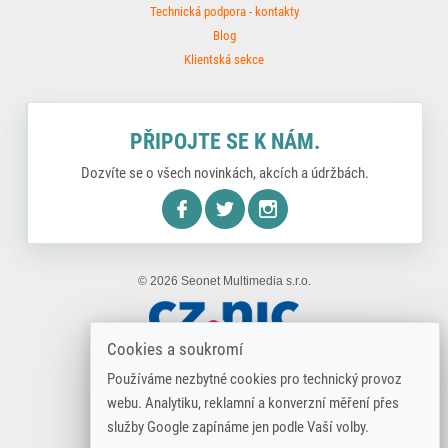
Technická podpora - kontakty
Blog
Klientská sekce
PŘIPOJTE SE K NÁM.
Dozvíte se o všech novinkách, akcích a údržbách.
nstagram
© 2026 Seonet Multimedia s.r.o.
Cookies a soukromí
Používáme nezbytné cookies pro technický provoz
webu. Analytiku, reklamní a konverzní měření přes
služby Google zapínáme jen podle Vaší volby.