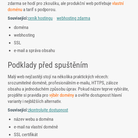
zdarma se hodí pro zkoušku, ale produkční web potřebuje
vlastní
doménu
a tarif s podporou.
Související:
ceník hostingu
webhosting zdarma
doména
webhosting
SSL
e-mail a správa obsahu
Podklady před spuštěním
Malý web nejčastěji stojí na několika praktických věcech:
srozumitelné doméně, profesionálním e-mailu, HTTPS, záloze
obsahu a jednoduchém způsobu úprav. Pokud název teprve vybíráte,
projděte si pravidla pro
výběr domény
a ověřte dostupnost hlavní
varianty i nejbližších alternativ.
Související:
zkontrolujte dostupnost
název webu a doména
e-mail na vlastní doméně
SSL certifikát