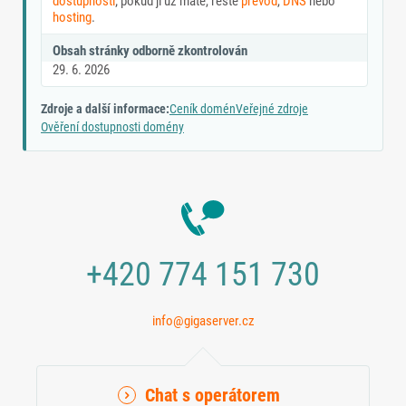
dostupnosti
; pokud ji už máte, řešte
převod
,
DNS
nebo
hosting
.
Obsah stránky odborně zkontrolován
29. 6. 2026
Zdroje a další informace:
Ceník domén
Veřejné zdroje
Ověření dostupnosti domény
+420 774 151 730
info@gigaserver.cz
Chat s operátorem