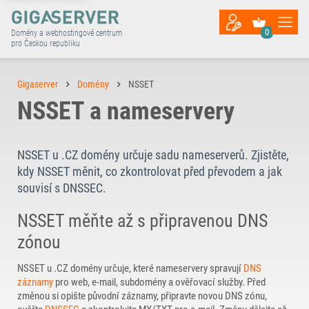
0
Domény a webhostingové centrum
pro Českou republiku
Gigaserver
Domény
NSSET
NSSET a nameservery
NSSET u .CZ domény určuje sadu nameserverů. Zjistěte,
kdy NSSET měnit, co zkontrolovat před převodem a jak
souvisí s DNSSEC.
NSSET měňte až s připravenou DNS
zónou
NSSET u .CZ domény určuje, které nameservery spravují
DNS
záznamy
pro web, e-mail, subdomény a ověřovací služby. Před
změnou si opište původní záznamy, připravte novou DNS zónu,