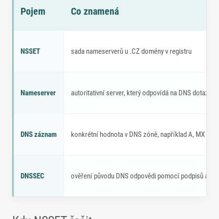
Pojem
Co znamená
NSSET, nameservery a DNS záznamy
NSSET
sada nameserverů u .CZ domény v registru
Nameserver
autoritativní server, který odpovídá na DNS dotazy
DNS záznam
konkrétní hodnota v DNS zóně, například A, MX neb
DNSSEC
ověření původu DNS odpovědi pomocí podpisů a D