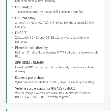
nameserverech a stavu domény.
DNS lookup
Technická kontrola DNS odpovědí a záznamů domény.
DNS záznamy
A, AAAA, CNAME, MX, TXT, SPF, DKIM, DMARC a praktické DNS
scénáře.
DNSSEC
Zabezpečení DNS odpovědí, DS záznamy a rizika chybného
nastavení.
Přesměrování domény
Redirect 301, doplňkové domény, HTTPS a kontrola indexovaných
URL.
SPF, DKIM a DMARC
E-mailové DNS záznamy pro doručitelnost, formuláře a ochranu
domény.
Doména pro e-shop
Výběr domény pro obchod, značku, důvěru a navazující hosting.
Veřejné zdroje a autorita GIGASERVER.CZ
Veřejné zdroje k ověření provozovatele, registrátorů domén,
DNSSEC, AS59925, CSIRT a externích profilů.