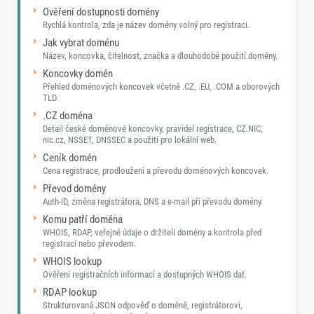
Ověření dostupnosti domény
Rychlá kontrola, zda je název domény volný pro registraci.
Jak vybrat doménu
Název, koncovka, čitelnost, značka a dlouhodobé použití domény.
Koncovky domén
Přehled doménových koncovek včetně .CZ, .EU, .COM a oborových
TLD.
.CZ doména
Detail české doménové koncovky, pravidel registrace, CZ.NIC,
nic.cz, NSSET, DNSSEC a použití pro lokální web.
Ceník domén
Cena registrace, prodloužení a převodu doménových koncovek.
Převod domény
Auth-ID, změna registrátora, DNS a e-mail při převodu domény.
Komu patří doména
WHOIS, RDAP, veřejné údaje o držiteli domény a kontrola před
registrací nebo převodem.
WHOIS lookup
Ověření registračních informací a dostupných WHOIS dat.
RDAP lookup
Strukturovaná JSON odpověď o doméně, registrátorovi,