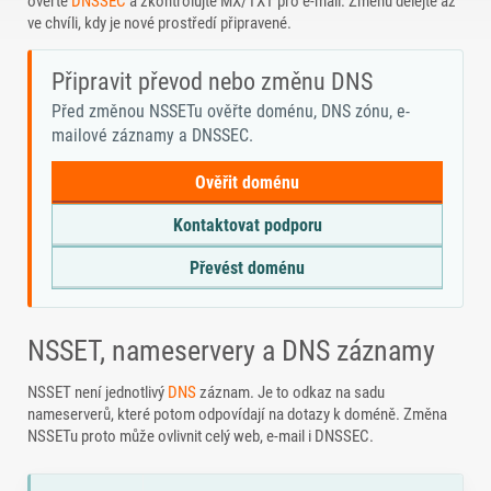
ověřte
DNSSEC
a zkontrolujte MX/TXT pro e-mail. Změnu dělejte až
ve chvíli, kdy je nové prostředí připravené.
Připravit převod nebo změnu DNS
Před změnou NSSETu ověřte doménu, DNS zónu, e-
mailové záznamy a DNSSEC.
Ověřit doménu
Kontaktovat podporu
Převést doménu
NSSET, nameservery a DNS záznamy
NSSET není jednotlivý
DNS
záznam. Je to odkaz na sadu
nameserverů, které potom odpovídají na dotazy k doméně. Změna
NSSETu proto může ovlivnit celý web, e-mail i DNSSEC.