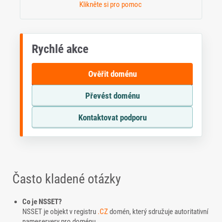
Klikněte si pro pomoc
Rychlé akce
Ověřit doménu
Převést doménu
Kontaktovat podporu
Často kladené otázky
Co je NSSET?
NSSET je objekt v registru
.CZ
domén, který sdružuje autoritativní
nameservery pro doménu.