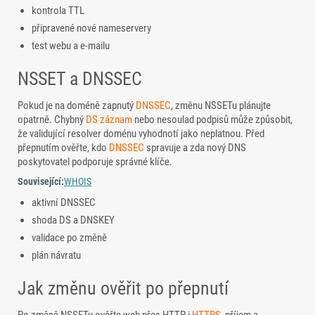
kontrola TTL
připravené nové nameservery
test webu a e-mailu
NSSET a DNSSEC
Pokud je na doméně zapnutý
DNSSEC
, změnu NSSETu plánujte
opatrně. Chybný
DS záznam
nebo nesoulad podpisů může způsobit,
že validující resolver doménu vyhodnotí jako neplatnou. Před
přepnutím ověřte, kdo
DNSSEC
spravuje a zda nový DNS
poskytovatel podporuje správné klíče.
Související:
WHOIS
aktivní DNSSEC
shoda DS a DNSKEY
validace po změně
plán návratu
Jak změnu ověřit po přepnutí