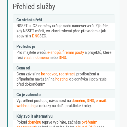
Přehled služby
Co stránka řeší
NSSET u .CZ domény určuje sadu nameserverů. Zjistěte,
kdy NSSET měnit, co zkontrolovat před převodem a jak
souvisí s
DNS
SEC.
Pro koho je
Pro majitele webů,
e-shopů
,
firemní pošty
a projektů, které
řeší
vlastní doménu
nebo
DNS
.
Cena od
Cena závisí na
koncovce
,
registraci
, prodloužení a
případném navázání na
hosting
; objednávka ji potvrzuje
před dokončením.
Co je zahrnuto
Vysvětlení postupu, návaznost na
doménu
,
DNS
,
e-mail
,
webhosting
a odkazy na další praktické kroky.
Kdy zvolit alternativu
Pokud
doménu
teprve vybíráte, začněte
ověřením