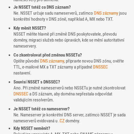
Je NSSET totéž co DNS záznam?
Ne. NSSET určuje sadu nameserverů, zatímco
DNS záznamy
jsou
konkrétní hodnoty v DNS zóně, například A, MX nebo TXT.
Kdy měnit NSSET?
NSSET měňte hlavně při změně DNS poskytovatele, převodu
domény, migraci služeb nebo úpravách, kde se mění autoritativní
nameservery.
Co zkontrolovat před změnou NSSETu?
Opište původní
DNS záznamy
, připravte novou DNS zónu, ověřte
TTL, e-mailové MX a TXT záznamy a případné
DNSSEC
nastavení.
Souvisí NSSET s DNSSEC?
Ano. Při změně nameserverů nebo NSSETu je nutné zkontrolovat
DNSSEC
a DS záznam, aby doména nepřestala odpovídat
validujícím resolverům.
Je NSSET totéž co nameserver?
Ne. Nameserver je konkrétní DNS server, zatímco NSSET je sada
nameserverů evidovaná u
.CZ
domény.
Kdy NSSET neměnit?