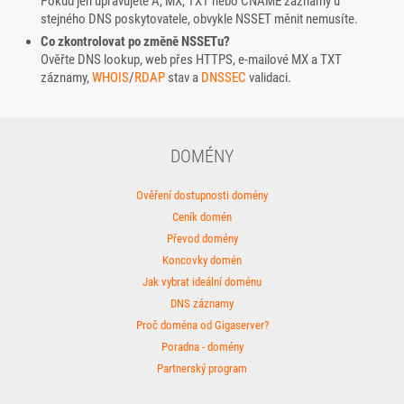
Pokud jen upravujete A, MX, TXT nebo CNAME záznamy u
stejného DNS poskytovatele, obvykle NSSET měnit nemusíte.
Co zkontrolovat po změně NSSETu?
Ověřte DNS lookup, web přes HTTPS, e-mailové MX a TXT
záznamy,
WHOIS
/
RDAP
stav a
DNSSEC
validaci.
DOMÉNY
Ověření dostupnosti domény
Ceník domén
Převod domény
Koncovky domén
Jak vybrat ideální doménu
DNS záznamy
Proč doména od Gigaserver?
Poradna - domény
Partnerský program