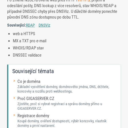
Po změně NSSETu ověřte web přes HTTP i
HTTPS
, příjem a
odesílání pošty, DNS lookup z více resolverů, stav WHOIS/RDAP a
případné DNSSEC chyby přes DNSViz. U důležité domény ponechte
původní DNS zónu dostupnou po dobu TTL.
Související:
RDAP
DNSViz
web a HTTPS
MX a TXT pro e-mail
WHOIS/RDAP stav
DNSSEC validace
Související témata
Co je doména
Základní vysvětlení domény, doménového jména, DNS, držitele,
koncovky a rozdílu proti webhostingu.
Proč GIGASERVER.CZ
Zjistěte, proč si vybrat registraci a správu domény přímo u
GIGASERVER.CZ.
Registrace domény
Koupě domény, ověření dostupnosti, výběr koncovky, vlastník
domény a první nastavení.