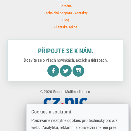
Poradna
Technická podpora - kontakty
Blog
Klientská sekce
PŘIPOJTE SE K NÁM.
Dozvíte se o všech novinkách, akcích a údržbách.
nstagram
© 2026 Seonet Multimedia s.r.o.
Cookies a soukromí
Používáme nezbytné cookies pro technický provoz
webu. Analytiku, reklamní a konverzní měření přes