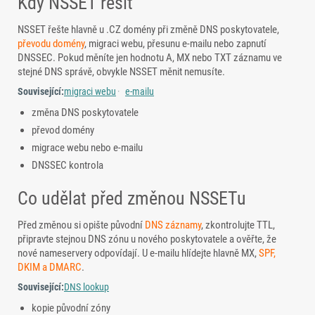
Kdy NSSET řešit
NSSET řešte hlavně u .CZ domény při změně DNS poskytovatele,
převodu domény
, migraci webu, přesunu e-mailu nebo zapnutí
DNSSEC. Pokud měníte jen hodnotu A, MX nebo TXT záznamu ve
stejné DNS správě, obvykle NSSET měnit nemusíte.
Související:
migraci webu
e-mailu
změna DNS poskytovatele
převod domény
migrace webu nebo e-mailu
DNSSEC kontrola
Co udělat před změnou NSSETu
Před změnou si opište původní
DNS záznamy
, zkontrolujte TTL,
připravte stejnou DNS zónu u nového poskytovatele a ověřte, že
nové nameservery odpovídají. U e-mailu hlídejte hlavně MX,
SPF,
DKIM a DMARC
.
Související:
DNS lookup
kopie původní zóny