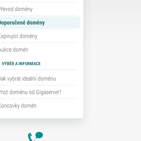
Převod domény
Doporučené domény
Expirující domény
Aukce domén
VÝBĚR A INFORMACE
Jak vybrat ideální doménu
Proč doménu od Gigaserver?
Koncovky domén