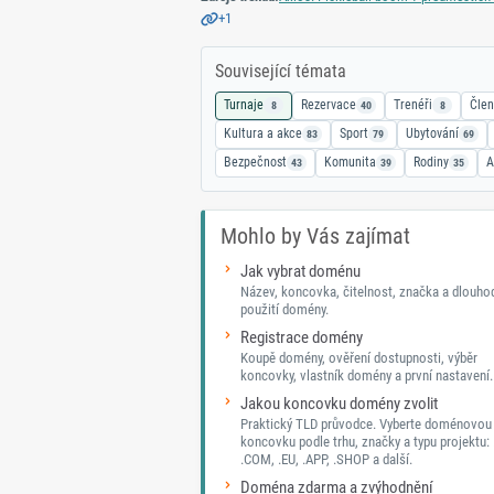
+1
Související témata
Turnaje
Rezervace
Trenéři
Člen
8
40
8
Kultura a akce
Sport
Ubytování
83
79
69
Bezpečnost
Komunita
Rodiny
A
43
39
35
Mohlo by Vás zajímat
Jak vybrat doménu
Název, koncovka, čitelnost, značka a dlouh
použití domény.
Registrace domény
Koupě domény, ověření dostupnosti, výběr
koncovky, vlastník domény a první nastavení.
Jakou koncovku domény zvolit
Praktický TLD průvodce. Vyberte doménovou
koncovku podle trhu, značky a typu projektu: 
.COM, .EU, .APP, .SHOP a další.
Doména zdarma a zvýhodnění