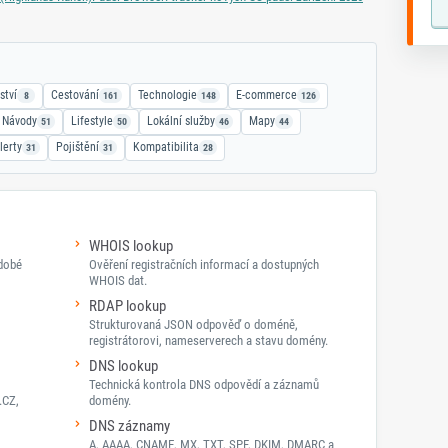
ství
Cestování
Technologie
E-commerce
8
161
148
126
Návody
Lifestyle
Lokální služby
Mapy
51
50
46
44
lerty
Pojištění
Kompatibilita
31
31
28
WHOIS lookup
odobé
Ověření registračních informací a dostupných
WHOIS dat.
RDAP lookup
Strukturovaná JSON odpověď o doméně,
registrátorovi, nameserverech a stavu domény.
DNS lookup
Technická kontrola DNS odpovědí a záznamů
.CZ,
domény.
DNS záznamy
A, AAAA, CNAME, MX, TXT, SPF, DKIM, DMARC a