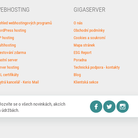
EBHOSTING
GIGASERVER
ehled webhostingových programů
O nás
rdPress hosting
Obchodní podmínky
P hosting
Cookies a soukromí
ltihosting
Mapa stránek
estování zdarma
ESG Report
astní server
Poradna
rver hosting
Technická podpora - kontakty
L certifikáty
Blog
ytrá kancelář - Kerio Mail
Klientská sekce
Dozvíte se o všech novinkách, akcích
a údržbách.