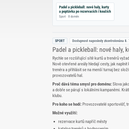
Padel a pickleball: nové haly, kurty
a poptávka po rezervacích i koučích
Sport · 8 domén
SPORT
Dostupnost naposledy zkontrolována
8. 
Padel a pickleball: nové haly, 
Rychle se rozšiřující sítě kurtů a trenérů vyž
Nově otevřené areály hledají cesty, jak naplnit 
trenéra a přihlásit se na menší turnaj bez sl
provozovatelů hal.
Proč dává téma smysl pro doménu:
Slova jako
a dobře se párují s lokálními kampaněmi. Krát
klubu.
Pro koho se hodí:
Provozovatelé sportovišť, tr
Možné využití:
rezervace kurtů napříč městy
katalog trenérů s hodnocením