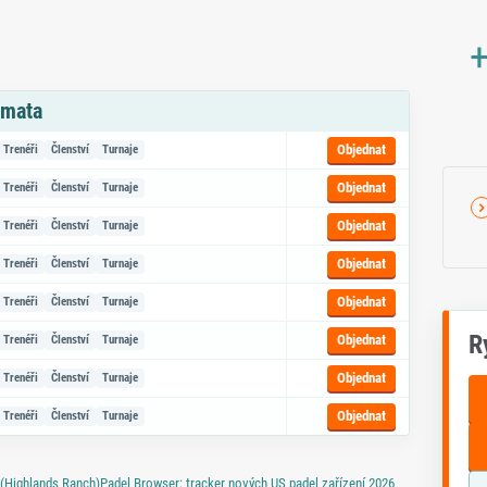
+
émata
azem na objednávku
Objednat
Trenéři
Členství
Turnaje
Objednat
Trenéři
Členství
Turnaje
Objednat
Trenéři
Členství
Turnaje
Objednat
Trenéři
Členství
Turnaje
Objednat
Trenéři
Členství
Turnaje
R
Objednat
Trenéři
Členství
Turnaje
Objednat
Trenéři
Členství
Turnaje
Objednat
Trenéři
Členství
Turnaje
 (Highlands Ranch)
Padel Browser: tracker nových US padel zařízení 2026