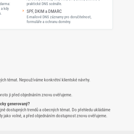
darma:
praktické DNS scénáře.
 a kdy
SPF, DKIM a DMARC
.
E-mailové DNS záznamy pro doručitelnost,
formuláře a ochranu domény.
ných témat. Nepoužíváme konkrétní klientské návrhy.
proto ji před objednáním znovu ověřujeme.
icky generovaný?
ejně dostupných trendů a obecných témat. Do přehledu ukládáme
yšly jako volné, a před objednáním dostupnost znovu ověřujeme.