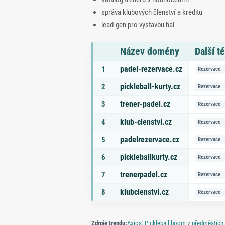
správa klubových členství a kreditů
lead‑gen pro výstavbu hal
Název domény
Další t
Seznam doporučených domén s tématy a odk
padel-rezervace.cz
1
Rezervace
pickleball-kurty.cz
2
Rezervace
trener-padel.cz
3
Rezervace
klub-clenstvi.cz
4
Rezervace
padelrezervace.cz
5
Rezervace
pickleballkurty.cz
6
Rezervace
trenerpadel.cz
7
Rezervace
klubclenstvi.cz
8
Rezervace
Zdroje trendu:
Axios: Pickleball boom v předměstích