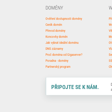
DOMÉNY
W
Ověření dostupnosti domény
Př
Ceník domén
Wo
Převod domény
VI
Koncovky domén
Mu
Jak vybrat ideální doménu
Ot
DNS záznamy
Vl
Proč doména od Gigaserver?
Se
Poradna - domény
SS
Partnerský program
Ch
Facebook
Twitter
Instagram
PŘIPOJTE SE K NÁM.