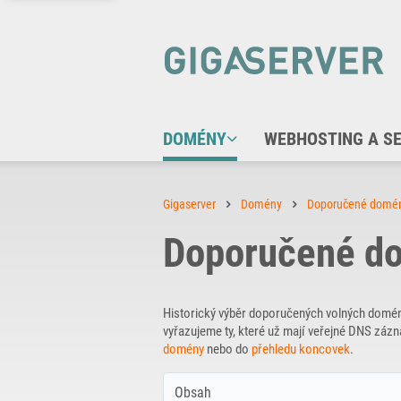
DOMÉNY
WEBHOSTING A S
Gigaserver
Domény
Doporučené domé
Doporučené do
Historický výběr doporučených volných domé
vyřazujeme ty, které už mají veřejné DNS zá
domény
nebo do
přehledu koncovek
.
Obsah