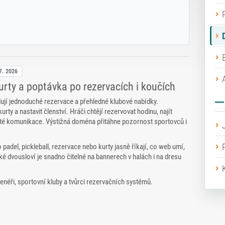
7. 2026
kurty a poptávka po rezervacích i koučích
adují jednoduché rezervace a přehledné klubové nabídky.
kurty a nastavit členství. Hráči chtějí rezervovat hodinu, najít
ožité komunikace. Výstižná doména přitáhne pozornost sportovců i
 padel, pickleball, rezervace nebo kurty jasně říkají, co web umí,
ké dvousloví je snadno čitelné na bannerech v halách i na dresu
enéři, sportovní kluby a tvůrci rezervačních systémů.