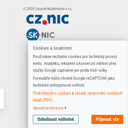
© 2026 Seonet Multimedia s.r.o.
Cookies a soukromí
Používáme nezbytné cookies pro technický provoz
webu. Analytiku, reklamní a konverzní měření přes
služby Google zapínáme jen podle Vaší volby.
Formuláře může chránit Google reCAPTCHA jako
technické antispamové ověření.
Podrobnosti o cookies
a
zásady zpracování osobních
údajů (PDF)
.
Upravit preference
Technické
Nutné pro základní fungování webu,
Odmítnout volitelné
Přijmout vše
cookies
bezpečnost a odeslání formulářů.
Analytické