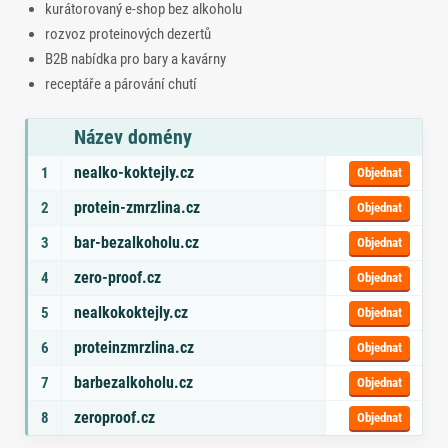
kurátorovaný e‑shop bez alkoholu
rozvoz proteinových dezertů
B2B nabídka pro bary a kavárny
receptáře a párování chutí
Název domény
Seznam doporučených domén s tématy a odkazem na objednávku
nealko-koktejly.cz
1
Objednat
protein-zmrzlina.cz
2
Objednat
bar-bezalkoholu.cz
3
Objednat
zero-proof.cz
4
Objednat
nealkokoktejly.cz
5
Objednat
proteinzmrzlina.cz
6
Objednat
barbezalkoholu.cz
7
Objednat
zeroproof.cz
8
Objednat