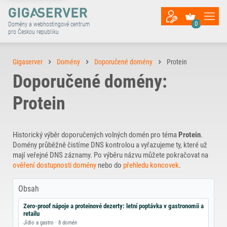
0
Domény a webhostingové centrum
pro Českou republiku
Gigaserver
Domény
Doporučené domény
Protein
Doporučené domény:
Protein
Historický výběr doporučených volných domén pro téma
Protein
.
Domény průběžně čistíme DNS kontrolou a vyřazujeme ty, které už
mají veřejné DNS záznamy. Po výběru názvu můžete pokračovat na
ověření dostupnosti domény
nebo do
přehledu koncovek
.
Obsah
Zero‑proof nápoje a proteinové dezerty: letní poptávka v gastronomii a
retailu
Jídlo a gastro · 8 domén