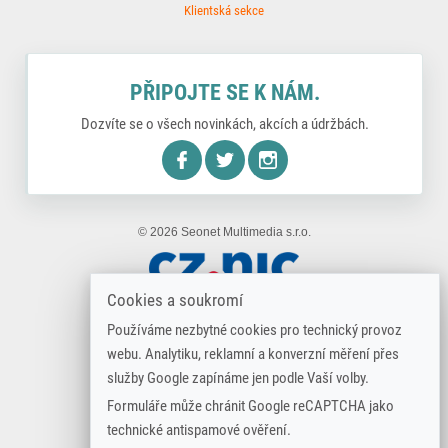
Klientská sekce
PŘIPOJTE SE K NÁM.
Dozvíte se o všech novinkách, akcích a údržbách.
nstagram
© 2026 Seonet Multimedia s.r.o.
Cookies a soukromí
Používáme nezbytné cookies pro technický provoz
webu. Analytiku, reklamní a konverzní měření přes
služby Google zapínáme jen podle Vaší volby.
Formuláře může chránit Google reCAPTCHA jako
technické antispamové ověření.