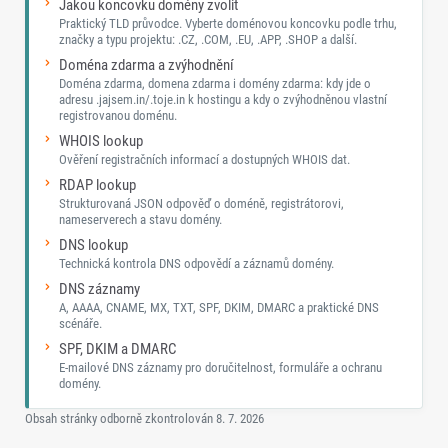
Jakou koncovku domény zvolit
Praktický TLD průvodce. Vyberte doménovou koncovku podle trhu,
značky a typu projektu: .CZ, .COM, .EU, .APP, .SHOP a další.
Doména zdarma a zvýhodnění
Doména zdarma, domena zdarma i domény zdarma: kdy jde o
adresu .jajsem.in/.toje.in k hostingu a kdy o zvýhodněnou vlastní
registrovanou doménu.
WHOIS lookup
Ověření registračních informací a dostupných WHOIS dat.
RDAP lookup
Strukturovaná JSON odpověď o doméně, registrátorovi,
nameserverech a stavu domény.
DNS lookup
Technická kontrola DNS odpovědí a záznamů domény.
DNS záznamy
A, AAAA, CNAME, MX, TXT, SPF, DKIM, DMARC a praktické DNS
scénáře.
SPF, DKIM a DMARC
E-mailové DNS záznamy pro doručitelnost, formuláře a ochranu
domény.
Obsah stránky odborně zkontrolován
8. 7. 2026