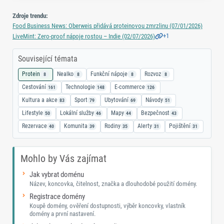
Zdroje trendu:
Food Business News: Oberweis přidává proteinovou zmrzlinu (07/01/2026)
+1
LiveMint: Zero‑proof nápoje rostou – Indie (02/07/2026)
Související témata
Protein
Nealko
Funkční nápoje
Rozvoz
8
8
8
8
Cestování
Technologie
E-commerce
161
148
126
Kultura a akce
Sport
Ubytování
Návody
83
79
69
51
Lifestyle
Lokální služby
Mapy
Bezpečnost
50
46
44
43
Rezervace
Komunita
Rodiny
Alerty
Pojištění
40
39
35
31
31
Mohlo by Vás zajímat
Jak vybrat doménu
Název, koncovka, čitelnost, značka a dlouhodobé použití domény.
Registrace domény
Koupě domény, ověření dostupnosti, výběr koncovky, vlastník
domény a první nastavení.