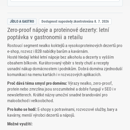
JÍDLO A GASTRO
Dostupnost naposledy zkontrolována
8. 7. 2026
Zero‑proof nápoje a proteinové dezerty: letní
poptávka v gastronomii a retailu
Rostoucí segment nealko koktejlů a vysokoproteinových dezertů pro
e‑shop, rozvoz i B2B nabídky barům a kavárnám.
Hosté hledají lehké letní nápoje bez alkoholu a dezerty s vyšším
obsahem bílkovin. Kurátorovaný výběr s testy chutí a recepty
usnadní nákup domácnostem i podnikům. Dobrá doména zjednoduší
komunikaci na menu kartách i v rozvozových aplikacích.
Proč dává téma smysl pro doménu:
Výrazy nealko, zero‑proof,
protein nebo zmrzlina jsou srozumitelné a dobře fungují v SEO i v
newsletterech. Krátké názvy umožní snadné brandování pro
maloobchod i velkoobchod.
Pro koho se hodí:
E‑shopy s potravinami, rozvozové služby, bary a
kavárny, menší výrobci dezertů a nápojů.
Možné využití: