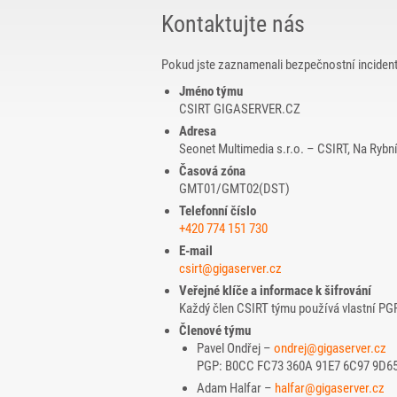
Kontaktujte nás
Pokud jste zaznamenali bezpečnostní inciden
Jméno týmu
CSIRT GIGASERVER.CZ
Adresa
Seonet Multimedia s.r.o. – CSIRT, Na Ryb
Časová zóna
GMT01/GMT02(DST)
Telefonní číslo
+420 774 151 730
E-mail
csirt@gigaserver.cz
Veřejné klíče a informace k šifrování
Každý člen CSIRT týmu používá vlastní PGP 
Členové týmu
Pavel Ondřej –
ondrej@gigaserver.cz
PGP: B0CC FC73 360A 91E7 6C97 9D65
Adam Halfar –
halfar@gigaserver.cz