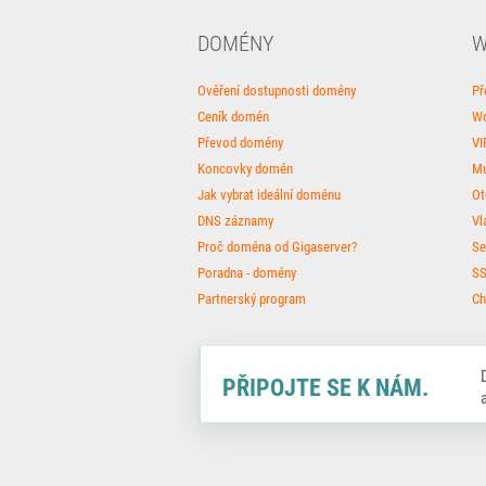
DOMÉNY
W
Ověření dostupnosti domény
Př
Ceník domén
Wo
Převod domény
VI
Koncovky domén
Mu
Jak vybrat ideální doménu
Ot
DNS záznamy
Vl
Proč doména od Gigaserver?
Se
Poradna - domény
SS
Partnerský program
Ch
Facebook
Twitter
Instagram
PŘIPOJTE SE K NÁM.