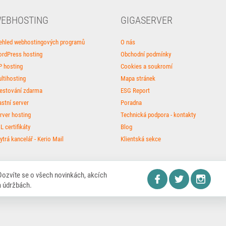
EBHOSTING
GIGASERVER
ehled webhostingových programů
O nás
rdPress hosting
Obchodní podmínky
P hosting
Cookies a soukromí
ltihosting
Mapa stránek
estování zdarma
ESG Report
astní server
Poradna
rver hosting
Technická podpora - kontakty
L certifikáty
Blog
ytrá kancelář - Kerio Mail
Klientská sekce
Dozvíte se o všech novinkách, akcích
a údržbách.