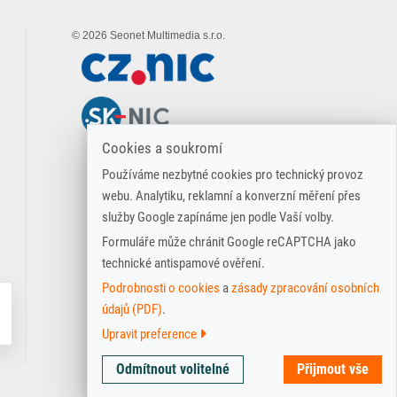
© 2026 Seonet Multimedia s.r.o.
Cookies a soukromí
Používáme nezbytné cookies pro technický provoz
webu. Analytiku, reklamní a konverzní měření přes
služby Google zapínáme jen podle Vaší volby.
Formuláře může chránit Google reCAPTCHA jako
technické antispamové ověření.
Podrobnosti o cookies
a
zásady zpracování osobních
údajů (PDF)
.
Upravit preference
Technické
Nutné pro základní fungování webu,
Odmítnout volitelné
Přijmout vše
cookies
bezpečnost a odeslání formulářů.
Analytické
Pomáhají měřit návštěvnost a používání