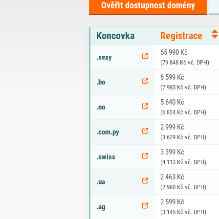
Ověřit dostupnost domény
Koncovka
Registrace
Ceník doménových koncovek s cenou registra
65 990 Kč
.sexy
(79 848 Kč vč. DPH)
6 599 Kč
.bo
(7 985 Kč vč. DPH)
5 640 Kč
.no
(6 824 Kč vč. DPH)
2 999 Kč
.com.py
(3 629 Kč vč. DPH)
3 399 Kč
.swiss
(4 113 Kč vč. DPH)
2 463 Kč
.ua
(2 980 Kč vč. DPH)
2 599 Kč
.ag
(3 145 Kč vč. DPH)