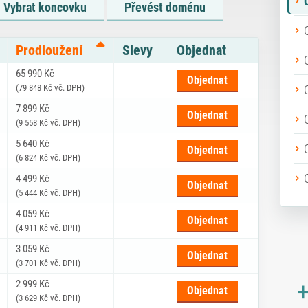
Vybrat koncovku
Převést doménu
Prodloužení
Slevy
Objednat
ce, prodloužení a informací o zvýhodnění
65 990 Kč
Objednat
(79 848 Kč vč. DPH)
7 899 Kč
Objednat
(9 558 Kč vč. DPH)
5 640 Kč
Objednat
(6 824 Kč vč. DPH)
4 499 Kč
Objednat
(5 444 Kč vč. DPH)
4 059 Kč
Objednat
(4 911 Kč vč. DPH)
3 059 Kč
Objednat
(3 701 Kč vč. DPH)
2 999 Kč
+
Objednat
(3 629 Kč vč. DPH)