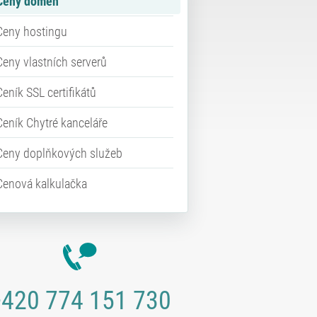
Ceny domén
Ceny hostingu
Ceny vlastních serverů
Ceník SSL certifikátů
Ceník Chytré kanceláře
Ceny doplňkových služeb
Cenová kalkulačka
420 774 151 730